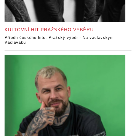
KULTOVNÍ HIT PRAŽSKÉHO VÝBĚRU
Příběh českého hitu: Pražský výběr - Na václavskym
Václaváku