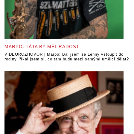
MARPO: TÁTA BY MĚL RADOST
VIDEOROZHOVOR | Marpo: Bál jsem se Lenny vstoupit do
rodiny, říkal jsem si, co tam budu mezi samými umělci dělat?