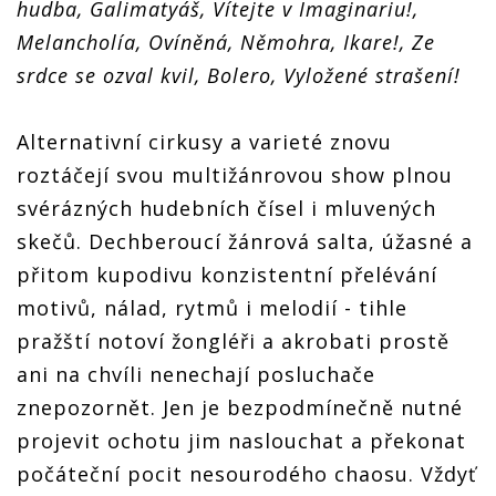
hudba, Galimatyáš, Vítejte v Imaginariu!,
Melancholía, Ovíněná, Němohra, Ikare!, Ze
srdce se ozval kvil, Bolero, Vyložené strašení!
Alternativní cirkusy a varieté znovu
roztáčejí svou multižánrovou show plnou
svérázných hudebních čísel i mluvených
skečů. Dechberoucí žánrová salta, úžasné a
přitom kupodivu konzistentní přelévání
motivů, nálad, rytmů i melodií - tihle
pražští notoví žongléři a akrobati prostě
ani na chvíli nenechají posluchače
znepozornět. Jen je bezpodmínečně nutné
projevit ochotu jim naslouchat a překonat
počáteční pocit nesourodého chaosu. Vždyť