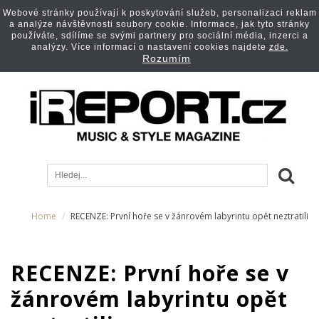
Webové stránky používají k poskytování služeb, personalizaci reklam
a analýze návštěvnosti soubory cookie. Informace, jak tyto stránky
používáte, sdílíme se svými partnery pro sociální média, inzerci a
analýzy. Více informací o nastavení cookies najdete
zde.
Rozumím
Home
RECENZE: První hoře se v žánrovém labyrintu opět neztratili
RECENZE: První hoře se v
žánrovém labyrintu opět