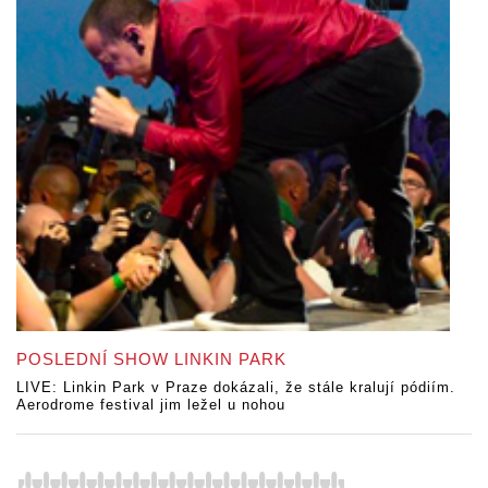
POSLEDNÍ SHOW LINKIN PARK
LIVE: Linkin Park v Praze dokázali, že stále kralují pódiím.
Aerodrome festival jim ležel u nohou