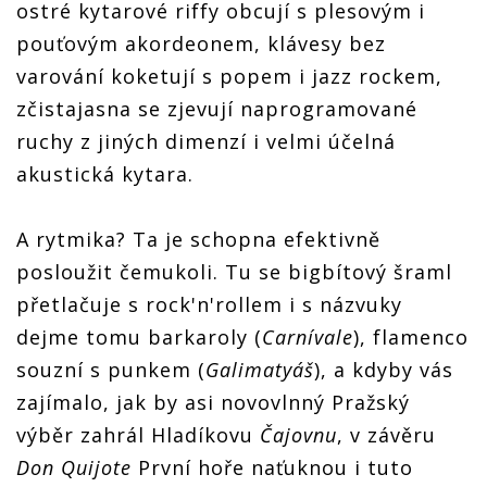
ostré kytarové riffy obcují s plesovým i
pouťovým akordeonem, klávesy bez
varování koketují s popem i jazz rockem,
zčistajasna se zjevují naprogramované
ruchy z jiných dimenzí i velmi účelná
akustická kytara.
A rytmika? Ta je schopna efektivně
posloužit čemukoli. Tu se bigbítový šraml
přetlačuje s rock'n'rollem i s názvuky
dejme tomu barkaroly (
Carnívale
), flamenco
souzní s punkem (
Galimatyáš
), a kdyby vás
zajímalo, jak by asi novovlnný Pražský
výběr zahrál Hladíkovu
Čajovnu
, v závěru
Don Quijote
První hoře naťuknou i tuto