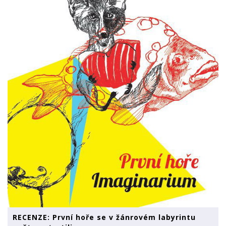
RECENZE: První hoře se v žánrovém labyrintu