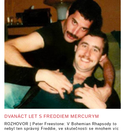
DVANÁCT LET S FREDDIEM MERCURYM
ROZHOVOR | Peter Freestone: V Bohemian Rhapsody to
nebyl ten správný Freddie, ve skutečnosti se mnohem víc