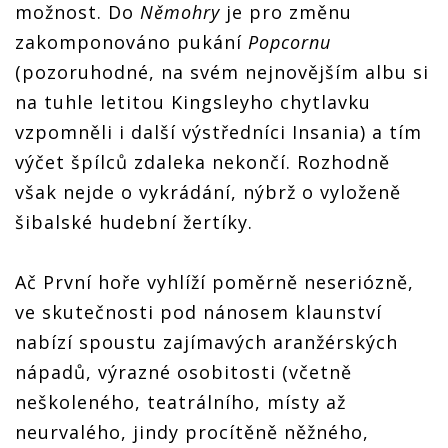
možnost. Do
Němohry
je pro změnu
zakomponováno pukání
Popcornu
(pozoruhodné, na svém nejnovějším albu si
na tuhle letitou Kingsleyho chytlavku
vzpomněli i další výstředníci Insania) a tím
výčet špílců zdaleka nekončí. Rozhodně
však nejde o vykrádání, nýbrž o vyloženě
šibalské hudební žertíky.
Ač První hoře vyhlíží poměrně neseriózně,
ve skutečnosti pod nánosem klaunství
nabízí spoustu zajímavých aranžérských
nápadů, výrazné osobitosti (včetně
neškoleného, teatrálního, místy až
neurvalého, jindy procítěně něžného,