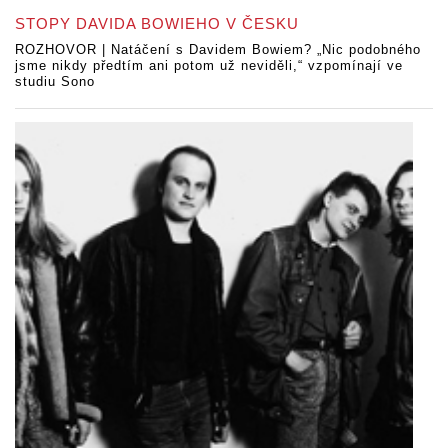
STOPY DAVIDA BOWIEHO V ČESKU
ROZHOVOR | Natáčení s Davidem Bowiem? „Nic podobného
jsme nikdy předtím ani potom už neviděli,“ vzpomínají ve
studiu Sono