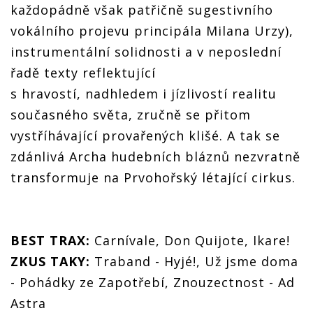
každopádně však patřičně sugestivního
vokálního projevu principála Milana Urzy),
instrumentální solidnosti a v neposlední
řadě texty reflektující
s hravostí, nadhledem i jízlivostí realitu
současného světa, zručně se přitom
vystříhávající provařených klišé. A tak se
zdánlivá Archa hudebních bláznů nezvratně
transformuje na Prvohořský létající cirkus.
BEST TRAX:
Carnívale, Don Quijote, Ikare!
ZKUS TAKY:
Traband - Hyjé!, Už jsme doma
- Pohádky ze Zapotřebí, Znouzectnost - Ad
Astra