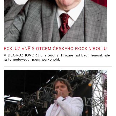
EXKLUZIVNĚ S OTCEM ČESKÉHO ROCK’N’ROLLU
VIDEOROZHOVOR | Jiří Suchý: Hrozně rád bych lenošil, ale
já to nedovedu, jsem workoholik