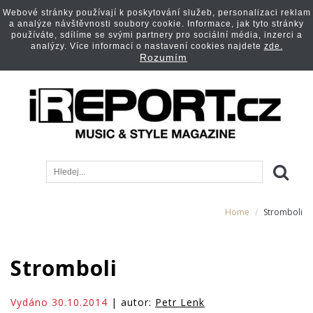
Webové stránky používají k poskytování služeb, personalizaci reklam
a analýze návštěvnosti soubory cookie. Informace, jak tyto stránky
používáte, sdílíme se svými partnery pro sociální média, inzerci a
analýzy. Více informací o nastavení cookies najdete
zde.
Rozumím
Home
Stromboli
Stromboli
Vydáno 30.10.2014
| autor:
Petr Lenk