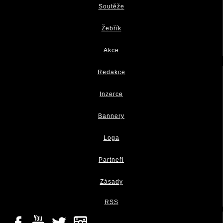
Soutěže
Žebřík
Akce
Redakce
Inzerce
Bannery
Loga
Partneři
Zásady
RSS