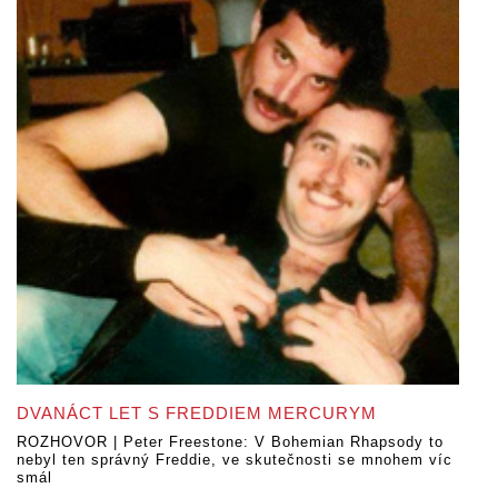
DVANÁCT LET S FREDDIEM MERCURYM
ROZHOVOR | Peter Freestone: V Bohemian Rhapsody to
nebyl ten správný Freddie, ve skutečnosti se mnohem víc
smál