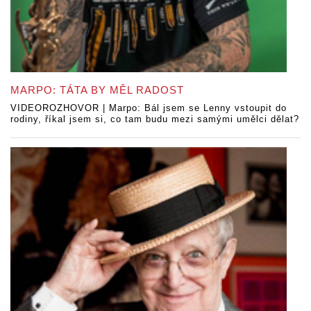
MARPO: TÁTA BY MĚL RADOST
VIDEOROZHOVOR | Marpo: Bál jsem se Lenny vstoupit do
rodiny, říkal jsem si, co tam budu mezi samými umělci dělat?