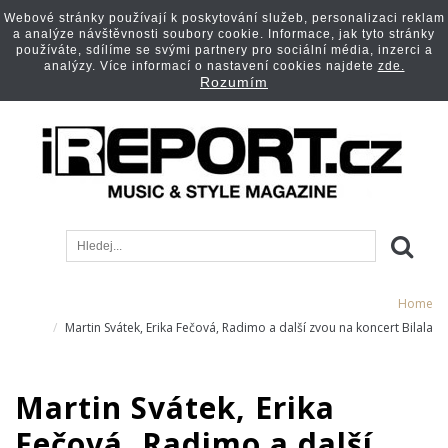
Webové stránky používají k poskytování služeb, personalizaci reklam
a analýze návštěvnosti soubory cookie. Informace, jak tyto stránky
používáte, sdílíme se svými partnery pro sociální média, inzerci a
analýzy. Více informací o nastavení cookies najdete
zde.
Rozumím
Home
Martin Svátek, Erika Fečová, Radimo a další zvou na koncert Bilala
Martin Svátek, Erika
Fečová, Radimo a další