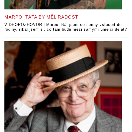
MARPO: TÁTA BY MĚL RADOST
VIDEOROZHOVOR | Marpo: Bál jsem se Lenny vstoupit do
rodiny, říkal jsem si, co tam budu mezi samými umělci dělat?