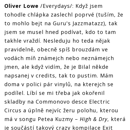
Oliver Lowe
/Everydays/: Když jsem
tohodle chlápka zaslechl poprvé (tuším, že
to mohlo bejt na Guru's Jazzmatazz), tak
jsem se musel hned podívat, kdo to tam
takhle vraždí. Nesleduju ho teda nějak
pravidelně, obecně spíš brouzdám ve
vodách míň známejch nebo neznámejch
jmen, ale když vidím, že je Bilal někde
napsanej v credits, tak to pustim. Mám
doma v polici pár vinylů, na kterejch se
podílel. Líbí se mi třeba jak okořenil
skladby na Commonovo desce Electric
Circus a úplně nejvíc žeru polohu, kterou
má v songu Petea Kuzmy –
High & Dry
, která
je součástí takový crazy kompilace Exit