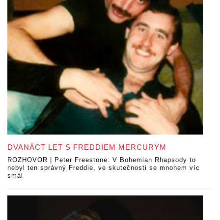
DVANÁCT LET S FREDDIEM MERCURYM
ROZHOVOR | Peter Freestone: V Bohemian Rhapsody to
nebyl ten správný Freddie, ve skutečnosti se mnohem víc
smál