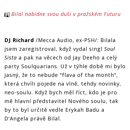
Bilal nabídne svou duši v pražském Futuru
DJ Richard
/Mecca Audio, ex-PSH/: Bilala
jsem zaregistroval, když vydal singl
Soul
Sista
a pak na věcech od Jay Deeho a celý
party Soulquarians. Už v týhle době mi bylo
jasný, že to nebude "flava of tha month",
která chvíli pojede na vlně, tehdy novinky,
neo-soulu. Když bych měl říct, kdo je pro
mě hlavní představitel Nového soulu, tak
by to byl určitě vedle Erykah Badu a
D'Angela právě Bilal.