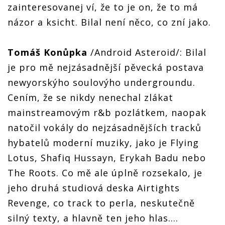
zainteresovanej ví, že to je on, že to má
názor a ksicht. Bilal není něco, co zní jako.
Tomáš Konůpka
/Android Asteroid/: Bilal
je pro mě nejzásadnější pěvecká postava
newyorskýho soulovýho undergroundu.
Cením, že se nikdy nenechal zlákat
mainstreamovým r&b pozlátkem, naopak
natočil vokály do nejzásadnějších tracků
hybatelů moderní muziky, jako je Flying
Lotus, Shafiq Hussayn, Erykah Badu nebo
The Roots. Co mě ale úplně rozsekalo, je
jeho druhá studiová deska Airtights
Revenge, co track to perla, neskutečně
silný texty, a hlavně ten jeho hlas....