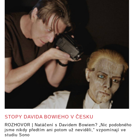
STOPY DAVIDA BOWIEHO V ČESKU
ROZHOVOR | Natáčení s Davidem Bowiem? „Nic podobného
jsme nikdy předtím ani potom už neviděli,“ vzpomínají ve
studiu Sono