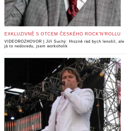
EXKLUZIVNĚ S OTCEM ČESKÉHO ROCK’N’ROLLU
VIDEOROZHOVOR | Jiří Suchý: Hrozně rád bych lenošil, ale
já to nedovedu, jsem workoholik