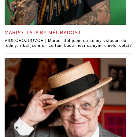
MARPO: TÁTA BY MĚL RADOST
VIDEOROZHOVOR | Marpo: Bál jsem se Lenny vstoupit do
rodiny, říkal jsem si, co tam budu mezi samými umělci dělat?