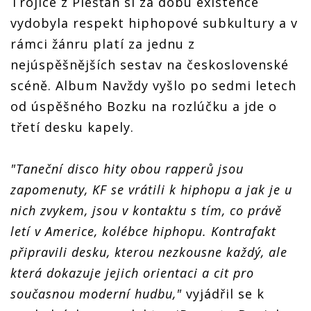
Trojice z Piešťan si za dobu existence
vydobyla respekt hiphopové subkultury a v
rámci žánru platí za jednu z
nejúspěšnějších sestav na československé
scéně. Album Navždy vyšlo po sedmi letech
od úspěšného Bozku na rozlúčku a jde o
třetí desku kapely.
"Taneční disco hity obou rapperů jsou
zapomenuty, KF se vrátili k hiphopu a jak je u
nich zvykem, jsou v kontaktu s tím, co právě
letí v Americe, kolébce hiphopu. Kontrafakt
připravili desku, kterou nezkousne každý, ale
která dokazuje jejich orientaci a cit pro
současnou moderní hudbu,"
vyjádřil se k