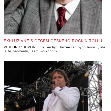
EXKLUZIVNĚ S OTCEM ČESKÉHO ROCK’N’ROLLU
VIDEOROZHOVOR | Jiří Suchý: Hrozně rád bych lenošil, ale
já to nedovedu, jsem workoholik