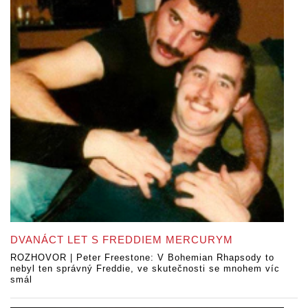
DVANÁCT LET S FREDDIEM MERCURYM
ROZHOVOR | Peter Freestone: V Bohemian Rhapsody to
nebyl ten správný Freddie, ve skutečnosti se mnohem víc
smál