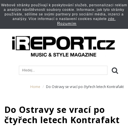
Webové stránky používají k poskytování služeb, personalizaci reklam
a analýze návštěvnosti soubory cookie. Informace, jak tyto stránky
používáte, sdílíme se svými partnery pro sociální média, inzerci a
analýzy. Více informací o nastavení cookies najdete
zde.
Rozumím
Home
Do Ostravy se vrací po čtyřech letech Kontrafakt
Do Ostravy se vrací po
čtyřech letech Kontrafakt