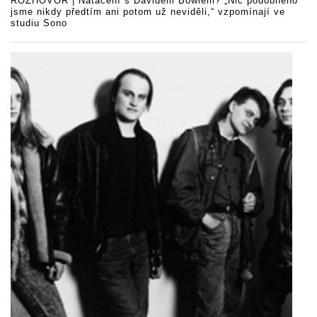
ROZHOVOR | Natáčení s Davidem Bowiem? „Nic podobného
jsme nikdy předtím ani potom už neviděli,“ vzpomínají ve
studiu Sono