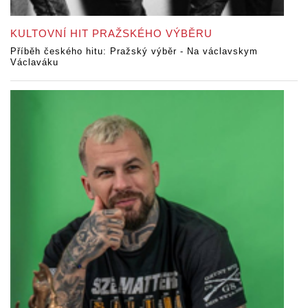
KULTOVNÍ HIT PRAŽSKÉHO VÝBĚRU
Příběh českého hitu: Pražský výběr - Na václavskym
Václaváku