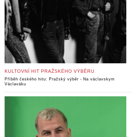
KULTOVNÍ HIT PRAŽSKÉHO VÝBĚRU
Příběh českého hitu: Pražský výběr - Na václavskym
Václaváku