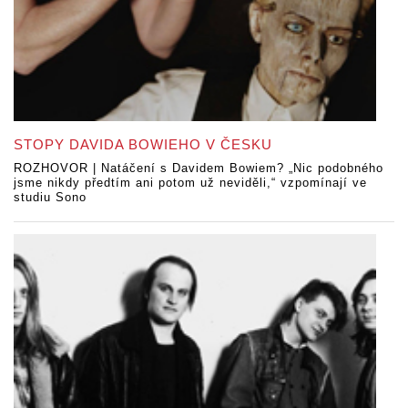
STOPY DAVIDA BOWIEHO V ČESKU
ROZHOVOR | Natáčení s Davidem Bowiem? „Nic podobného
jsme nikdy předtím ani potom už neviděli,“ vzpomínají ve
studiu Sono