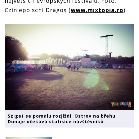
největších evropských festivalů. Foto:
Czinjepolschi Dragoș (
www.mixtopia.ro
)
Sziget se pomalu rozjíždí. Ostrov na břehu
Dunaje očekává statisíce návštěvníků