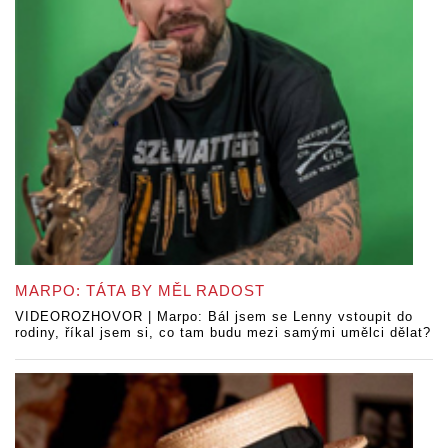
MARPO: TÁTA BY MĚL RADOST
VIDEOROZHOVOR | Marpo: Bál jsem se Lenny vstoupit do
rodiny, říkal jsem si, co tam budu mezi samými umělci dělat?