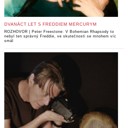
DVANÁCT LET S FREDDIEM MERCURYM
ROZHOVOR | Peter Freestone: V Bohemian Rhapsody to
nebyl ten správný Freddie, ve skutečnosti se mnohem víc
smál