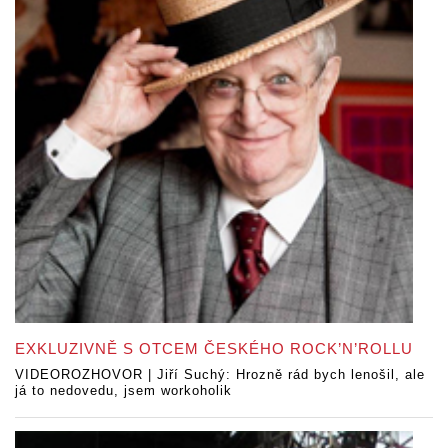
EXKLUZIVNĚ S OTCEM ČESKÉHO ROCK’N’ROLLU
VIDEOROZHOVOR | Jiří Suchý: Hrozně rád bych lenošil, ale
já to nedovedu, jsem workoholik