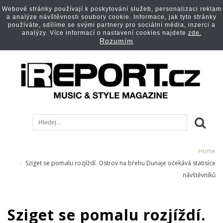
Webové stránky používají k poskytování služeb, personalizaci reklam
a analýze návštěvnosti soubory cookie. Informace, jak tyto stránky
používáte, sdílíme se svými partnery pro sociální média, inzerci a
analýzy. Více informací o nastavení cookies najdete
zde.
Rozumím
Home
Sziget se pomalu rozjíždí. Ostrov na břehu Dunaje očekává statisíce
návštěvníků
Sziget se pomalu rozjíždí.