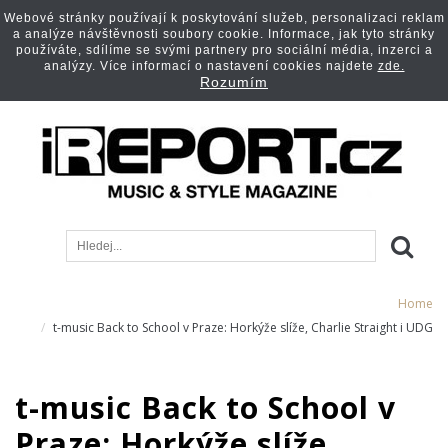
Webové stránky používají k poskytování služeb, personalizaci reklam
a analýze návštěvnosti soubory cookie. Informace, jak tyto stránky
používáte, sdílíme se svými partnery pro sociální média, inzerci a
analýzy. Více informací o nastavení cookies najdete
zde.
Rozumím
Home
t-music Back to School v Praze: Horkýže slíže, Charlie Straight i UDG
t-music Back to School v
Praze: Horkýže slíže,