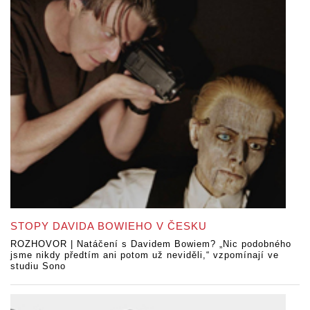
STOPY DAVIDA BOWIEHO V ČESKU
ROZHOVOR | Natáčení s Davidem Bowiem? „Nic podobného
jsme nikdy předtím ani potom už neviděli,“ vzpomínají ve
studiu Sono