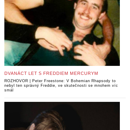
DVANÁCT LET S FREDDIEM MERCURYM
ROZHOVOR | Peter Freestone: V Bohemian Rhapsody to
nebyl ten správný Freddie, ve skutečnosti se mnohem víc
smál