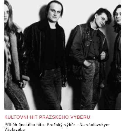
KULTOVNÍ HIT PRAŽSKÉHO VÝBĚRU
Příběh českého hitu: Pražský výběr - Na václavskym
Václaváku