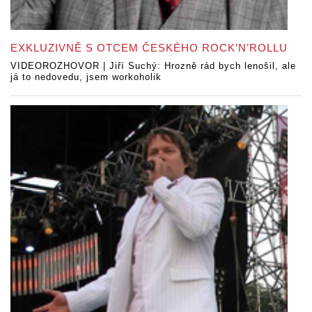
EXKLUZIVNĚ S OTCEM ČESKÉHO ROCK’N’ROLLU
VIDEOROZHOVOR | Jiří Suchý: Hrozně rád bych lenošil, ale
já to nedovedu, jsem workoholik