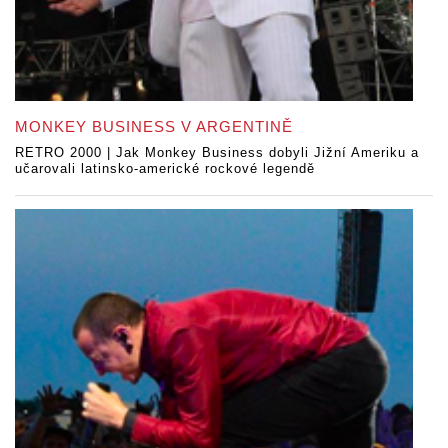
MONKEY BUSINESS V ARGENTINĚ
RETRO 2000 | Jak Monkey Business dobyli Jižní Ameriku a
učarovali latinsko-americké rockové legendě