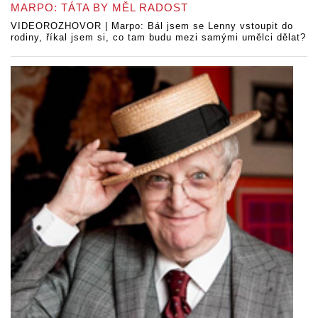
MARPO: TÁTA BY MĚL RADOST
VIDEOROZHOVOR | Marpo: Bál jsem se Lenny vstoupit do
rodiny, říkal jsem si, co tam budu mezi samými umělci dělat?