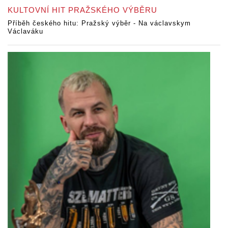
KULTOVNÍ HIT PRAŽSKÉHO VÝBĚRU
Příběh českého hitu: Pražský výběr - Na václavskym
Václaváku