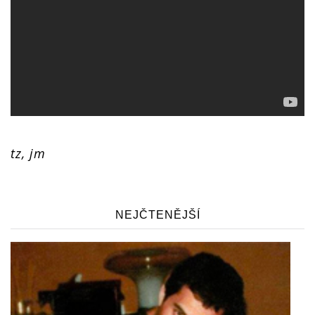
tz, jm
NEJČTENĚJŠÍ