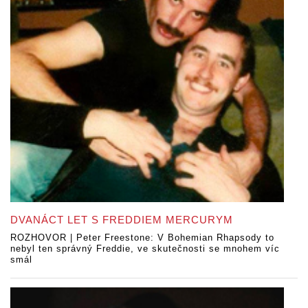
DVANÁCT LET S FREDDIEM MERCURYM
ROZHOVOR | Peter Freestone: V Bohemian Rhapsody to
nebyl ten správný Freddie, ve skutečnosti se mnohem víc
smál