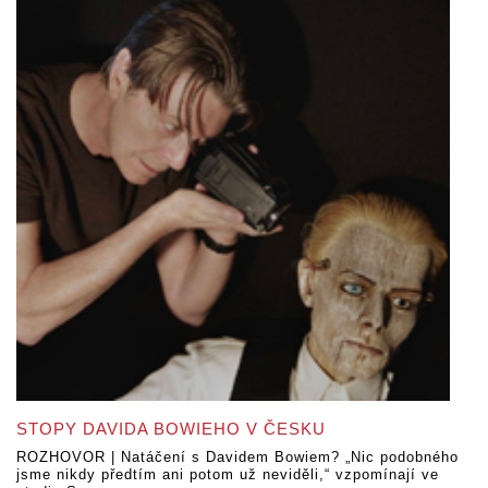
STOPY DAVIDA BOWIEHO V ČESKU
ROZHOVOR | Natáčení s Davidem Bowiem? „Nic podobného
jsme nikdy předtím ani potom už neviděli,“ vzpomínají ve