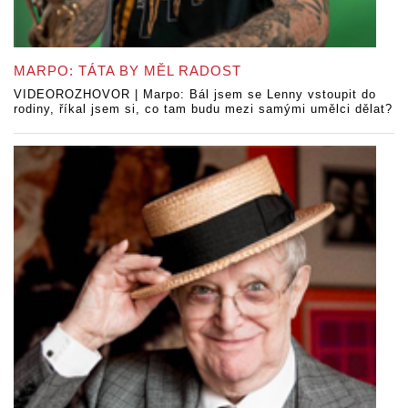
MARPO: TÁTA BY MĚL RADOST
VIDEOROZHOVOR | Marpo: Bál jsem se Lenny vstoupit do
rodiny, říkal jsem si, co tam budu mezi samými umělci dělat?