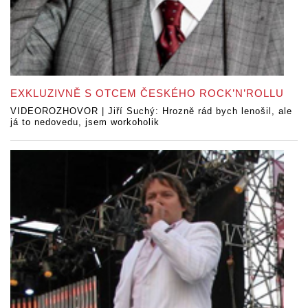
EXKLUZIVNĚ S OTCEM ČESKÉHO ROCK’N’ROLLU
VIDEOROZHOVOR | Jiří Suchý: Hrozně rád bych lenošil, ale
já to nedovedu, jsem workoholik