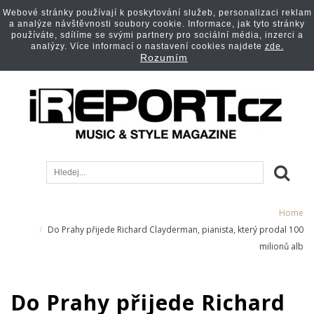
Webové stránky používají k poskytování služeb, personalizaci reklam
a analýze návštěvnosti soubory cookie. Informace, jak tyto stránky
používáte, sdílíme se svými partnery pro sociální média, inzerci a
analýzy. Více informací o nastavení cookies najdete
zde.
Rozumím
Home
Do Prahy přijede Richard Clayderman, pianista, který prodal 100
milionů alb
Do Prahy přijede Richard