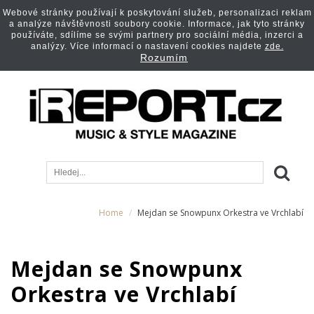
Webové stránky používají k poskytování služeb, personalizaci reklam
a analýze návštěvnosti soubory cookie. Informace, jak tyto stránky
používáte, sdílíme se svými partnery pro sociální média, inzerci a
analýzy. Více informací o nastavení cookies najdete
zde.
Rozumím
Home
Mejdan se Snowpunx Orkestra ve Vrchlabí
Mejdan se Snowpunx
Orkestra ve Vrchlabí