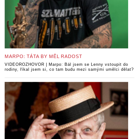
MARPO: TÁTA BY MĚL RADOST
VIDEOROZHOVOR | Marpo: Bál jsem se Lenny vstoupit do
rodiny, říkal jsem si, co tam budu mezi samými umělci dělat?