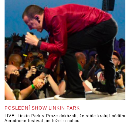
POSLEDNÍ SHOW LINKIN PARK
LIVE: Linkin Park v Praze dokázali, že stále kralují pódiím.
Aerodrome festival jim ležel u nohou