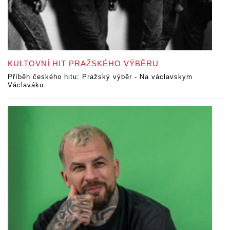
KULTOVNÍ HIT PRAŽSKÉHO VÝBĚRU
Příběh českého hitu: Pražský výběr - Na václavskym
Václaváku