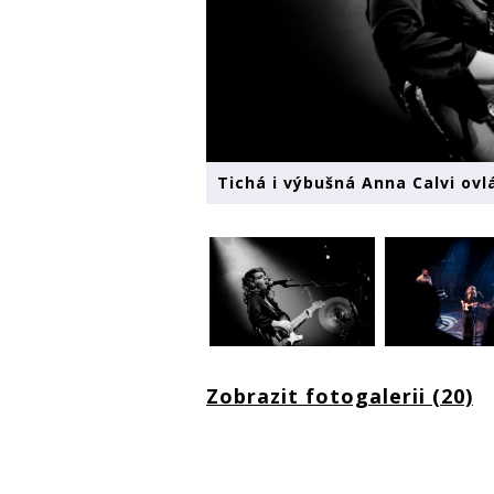
Tichá i výbušná Anna Calvi ovl
Zobrazit fotogalerii (20)