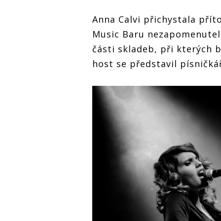
Anna Calvi přichystala př
Music Baru nezapomenuteln
části skladeb, při kterých b
host se představil písničká