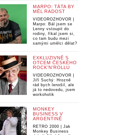
MARPO: TÁTA BY
MĚL RADOST
VIDEOROZHOVOR |
Marpo: Bál jsem se
Lenny vstoupit do
rodiny, říkal jsem si,
co tam budu mezi
samými umělci dělat?
EXKLUZIVNĚ S
OTCEM ČESKÉHO
ROCK’N’ROLLU
VIDEOROZHOVOR |
Jiří Suchý: Hrozně
rád bych lenošil, ale
já to nedovedu, jsem
workoholik
MONKEY
BUSINESS V
ARGENTINĚ
RETRO 2000 | Jak
Monkey Business