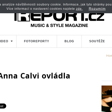
analýze návštěvnosti soubory cookie. Informace, jak tyto stránky použí
Rozumím
Více informací o nastavení cookies najdete
zde.
IDEO
FOTOREPORTY
BLOG
SOUTĚŽE
Ho
Anna Calvi ovládla