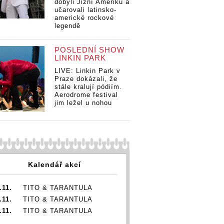
dobyli Jižní Ameriku a
učarovali latinsko-
americké rockové
legendě
POSLEDNÍ SHOW
LINKIN PARK
LIVE: Linkin Park v
Praze dokázali, že
stále kralují pódiím.
Aerodrome festival
jim ležel u nohou
Kalendář akcí
.11.
TITO & TARANTULA
.11.
TITO & TARANTULA
.11.
TITO & TARANTULA