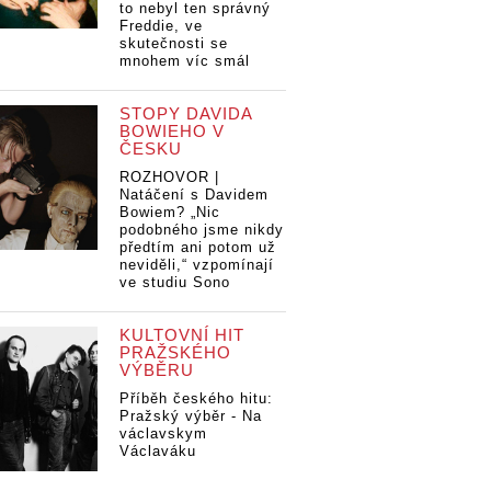
to nebyl ten správný
Freddie, ve
skutečnosti se
mnohem víc smál
STOPY DAVIDA
BOWIEHO V
ČESKU
ROZHOVOR |
Natáčení s Davidem
Bowiem? „Nic
podobného jsme nikdy
předtím ani potom už
neviděli,“ vzpomínají
ve studiu Sono
KULTOVNÍ HIT
PRAŽSKÉHO
VÝBĚRU
Příběh českého hitu:
Pražský výběr - Na
václavskym
Václaváku