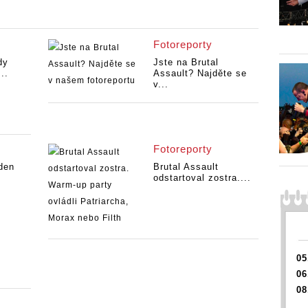
Fotoreporty
dy
Jste na Brutal
..
Assault? Najděte se
v...
Fotoreporty
 den
Brutal Assault
odstartoval zostra....
05
06
08