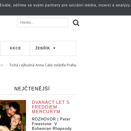
váte, sdílíme se svými partnery pro sociální média, inzerci a analýzy.
AKCE
ŽEBŘÍK
me
Tichá i výbušná Anna Calvi ovládla Prahu
NEJČTENĚJŠÍ
DVANÁCT LET S
FREDDIEM
MERCURYM
ROZHOVOR | Peter
Freestone: V
Bohemian Rhapsody