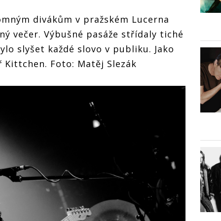
ítomným divákům v pražském Lucerna
ý večer. Výbušné pasáže střídaly tiché
ylo slyšet každé slovo v publiku. Jako
ř Kittchen. Foto: Matěj Slezák