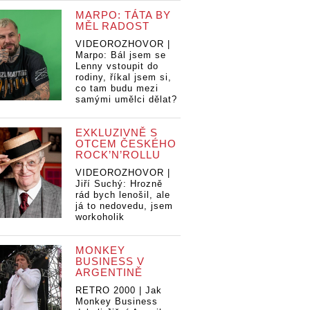
MARPO: TÁTA BY
MĚL RADOST
VIDEOROZHOVOR |
Marpo: Bál jsem se
Lenny vstoupit do
rodiny, říkal jsem si,
co tam budu mezi
samými umělci dělat?
EXKLUZIVNĚ S
OTCEM ČESKÉHO
ROCK’N’ROLLU
VIDEOROZHOVOR |
Jiří Suchý: Hrozně
rád bych lenošil, ale
já to nedovedu, jsem
workoholik
MONKEY
BUSINESS V
ARGENTINĚ
RETRO 2000 | Jak
Monkey Business