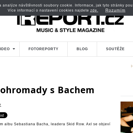
analýze návštěvnosti soubory cookie. Informace, jak tyto stránky použí
Rozumím
Více informací o nastavení cookies najdete
zde.
IDEO
FOTOREPORTY
BLOG
SOUTĚŽE
 dohromady s Bachem
e
 albu Sebastiana Bacha, leadera Skid Row. Axl se objeví