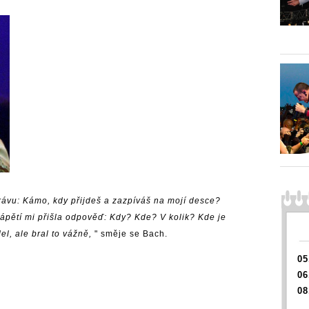
rávu: Kámo, kdy přijdeš a zazpíváš na mojí desce?
zápětí mi přišla odpověď: Kdy? Kde? V kolik? Kde je
el, ale bral to vážně,
" směje se Bach.
05
06
08