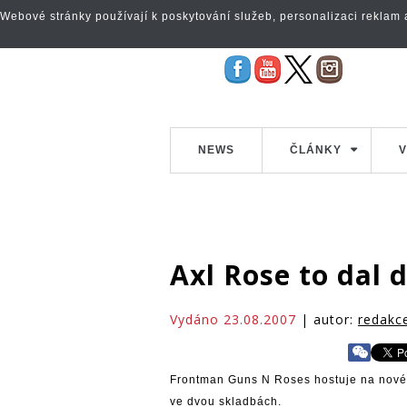
Webové stránky používají k poskytování služeb, personalizaci reklam a 
NEWS
ČLÁNKY
V
Axl Rose to dal
Vydáno 23.08.2007
| autor:
redakc
Frontman Guns N Roses hostuje na novém
ve dvou skladbách.