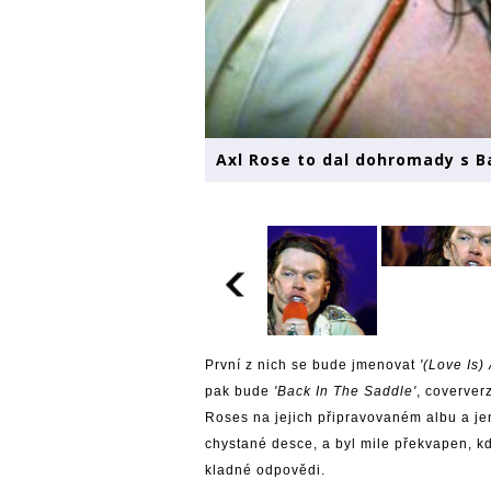
Axl Rose to dal dohromady s 
První z nich se bude jmenovat
'(Love Is)
pak bude
'Back In The Saddle'
, coverver
Roses na jejich připravovaném albu a jen
chystané desce, a byl mile překvapen, 
kladné odpovědi.