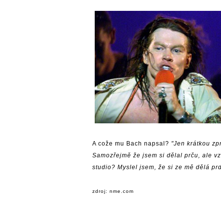
A cože mu Bach napsal?
"Jen krátkou zp
Samozřejmě že jsem si dělal prču, ale v
studio? Myslel jsem, že si ze mě dělá prd
zdroj: nme.com