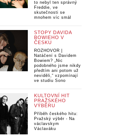
to nebyl ten správný
Freddie, ve
skutečnosti se
mnohem víc smál
STOPY DAVIDA
BOWIEHO V
ČESKU
ROZHOVOR |
Natáčení s Davidem
Bowiem? „Nic
podobného jsme nikdy
předtím ani potom už
neviděli,“ vzpomínají
ve studiu Sono
KULTOVNÍ HIT
PRAŽSKÉHO
VÝBĚRU
Příběh českého hitu:
Pražský výběr - Na
václavskym
Václaváku