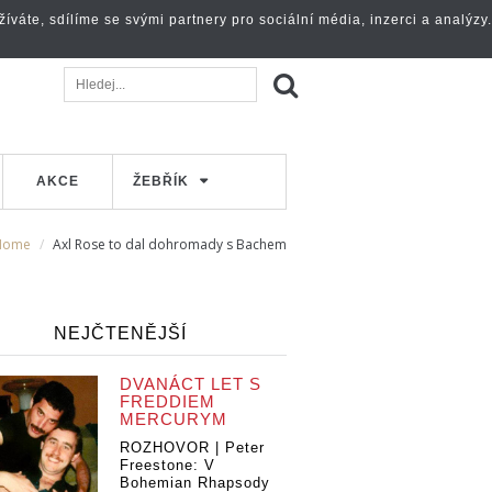
váte, sdílíme se svými partnery pro sociální média, inzerci a analýzy.
AKCE
ŽEBŘÍK
Home
Axl Rose to dal dohromady s Bachem
NEJČTENĚJŠÍ
DVANÁCT LET S
FREDDIEM
MERCURYM
ROZHOVOR | Peter
Freestone: V
Bohemian Rhapsody