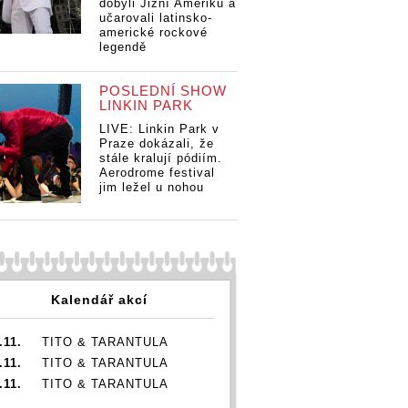
dobyli Jižní Ameriku a
učarovali latinsko-
americké rockové
legendě
POSLEDNÍ SHOW
LINKIN PARK
LIVE: Linkin Park v
Praze dokázali, že
stále kralují pódiím.
Aerodrome festival
jim ležel u nohou
Kalendář akcí
.11.
TITO & TARANTULA
.11.
TITO & TARANTULA
.11.
TITO & TARANTULA