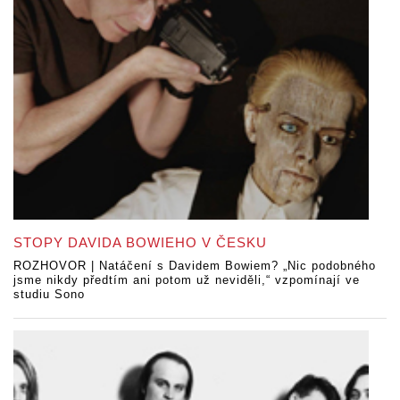
STOPY DAVIDA BOWIEHO V ČESKU
ROZHOVOR | Natáčení s Davidem Bowiem? „Nic podobného
jsme nikdy předtím ani potom už neviděli,“ vzpomínají ve
studiu Sono