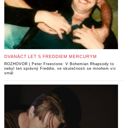
DVANÁCT LET S FREDDIEM MERCURYM
ROZHOVOR | Peter Freestone: V Bohemian Rhapsody to
nebyl ten správný Freddie, ve skutečnosti se mnohem víc
smál