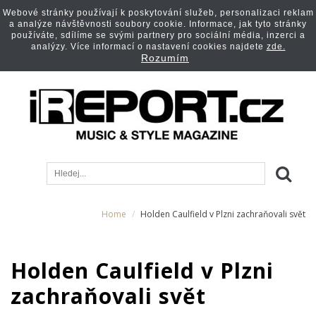
Webové stránky používají k poskytování služeb, personalizaci reklam
a analýze návštěvnosti soubory cookie. Informace, jak tyto stránky
používáte, sdílíme se svými partnery pro sociální média, inzerci a
analýzy. Více informací o nastavení cookies najdete
zde.
Rozumím
Home
Holden Caulfield v Plzni zachraňovali svět
Holden Caulfield v Plzni
zachraňovali svět