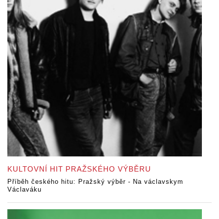
KULTOVNÍ HIT PRAŽSKÉHO VÝBĚRU
Příběh českého hitu: Pražský výběr - Na václavskym
Václaváku