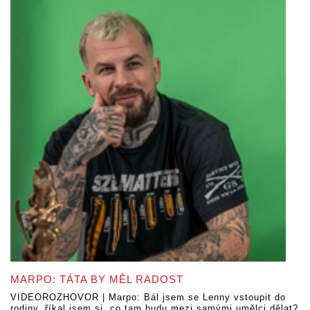
MARPO: TÁTA BY MĚL RADOST
VIDEOROZHOVOR | Marpo: Bál jsem se Lenny vstoupit do
rodiny, říkal jsem si, co tam budu mezi samými umělci dělat?