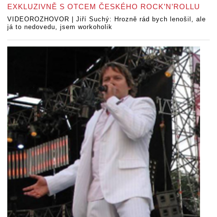
EXKLUZIVNĚ S OTCEM ČESKÉHO ROCK’N’ROLLU
VIDEOROZHOVOR | Jiří Suchý: Hrozně rád bych lenošil, ale
já to nedovedu, jsem workoholik