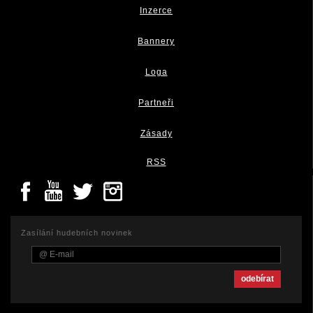
Inzerce
Bannery
Loga
Partneři
Zásady
RSS
Zasílání hudebních novinek