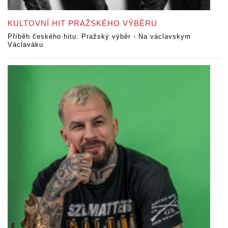
KULTOVNÍ HIT PRAŽSKÉHO VÝBĚRU
Příběh českého hitu: Pražský výběr - Na václavskym
Václaváku