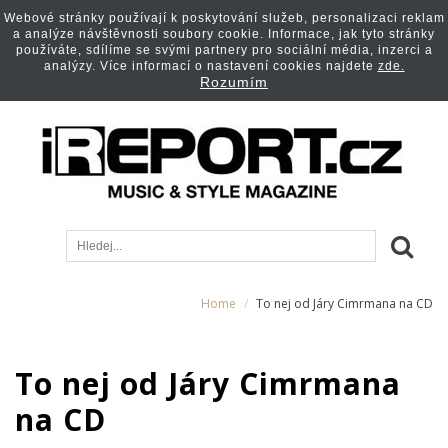
Webové stránky používají k poskytování služeb, personalizaci reklam
a analýze návštěvnosti soubory cookie. Informace, jak tyto stránky
používáte, sdílíme se svými partnery pro sociální média, inzerci a
analýzy. Více informací o nastavení cookies najdete
zde.
Rozumím
Home
To nej od Járy Cimrmana na CD
To nej od Járy Cimrmana
na CD