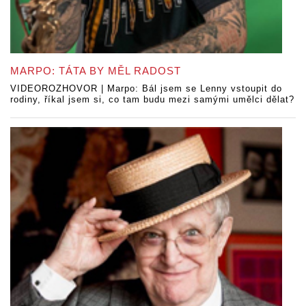
MARPO: TÁTA BY MĚL RADOST
VIDEOROZHOVOR | Marpo: Bál jsem se Lenny vstoupit do
rodiny, říkal jsem si, co tam budu mezi samými umělci dělat?