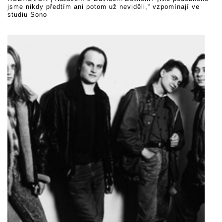
jsme nikdy předtím ani potom už neviděli,“ vzpomínají ve
studiu Sono