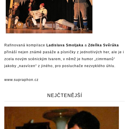
Rafinovaná kompilace
Ladislava Smoljaka
a
Zdeňka Svěráka
přináší nejen známé pasáže a písničky z jednotlivých her, ale je i
zcela novým scénickým tvarem, v němž je humor „cimrmanů“
jakoby „nasvícen“ z jiného, pro posluchače nezvyklého úhlu.
www.supraphon.cz
NEJČTENĚJŠÍ