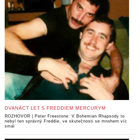
DVANÁCT LET S FREDDIEM MERCURYM
ROZHOVOR | Peter Freestone: V Bohemian Rhapsody to
nebyl ten správný Freddie, ve skutečnosti se mnohem víc
smál