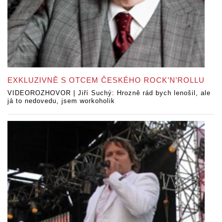
EXKLUZIVNĚ S OTCEM ČESKÉHO ROCK’N’ROLLU
VIDEOROZHOVOR | Jiří Suchý: Hrozně rád bych lenošil, ale
já to nedovedu, jsem workoholik