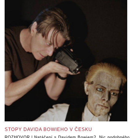
STOPY DAVIDA BOWIEHO V ČESKU
ROZHOVOR | Natáčení s Davidem Bowiem? „Nic podobného