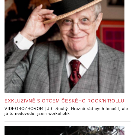
EXKLUZIVNĚ S OTCEM ČESKÉHO ROCK’N’ROLLU
VIDEOROZHOVOR | Jiří Suchý: Hrozně rád bych lenošil, ale
já to nedovedu, jsem workoholik