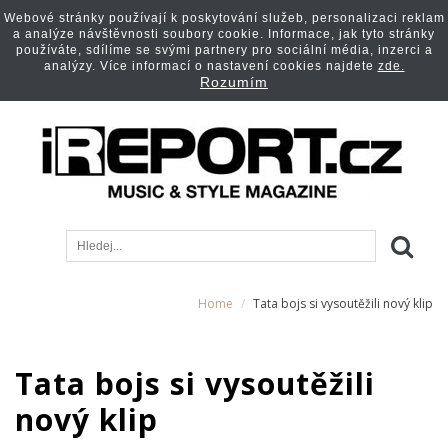
Webové stránky používají k poskytování služeb, personalizaci reklam
a analýze návštěvnosti soubory cookie. Informace, jak tyto stránky
používáte, sdílíme se svými partnery pro sociální média, inzerci a
analýzy. Více informací o nastavení cookies najdete
zde.
Rozumím
Home
Tata bojs si vysoutěžili nový klip
Tata bojs si vysoutěžili
nový klip