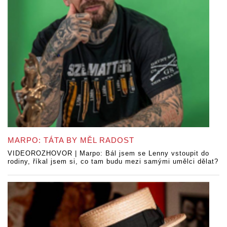
MARPO: TÁTA BY MĚL RADOST
VIDEOROZHOVOR | Marpo: Bál jsem se Lenny vstoupit do
rodiny, říkal jsem si, co tam budu mezi samými umělci dělat?