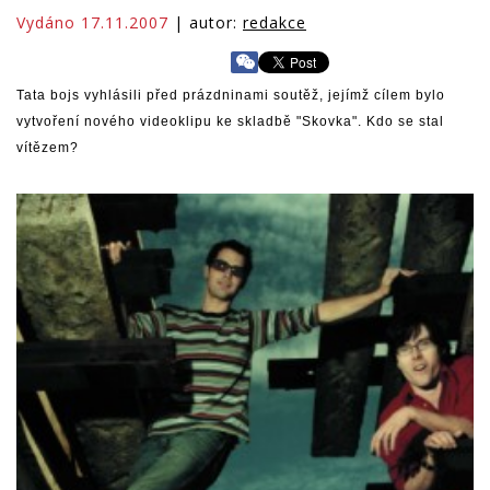
Vydáno 17.11.2007
| autor:
redakce
Tata bojs vyhlásili před prázdninami soutěž, jejímž cílem bylo
vytvoření nového videoklipu ke skladbě "Skovka". Kdo se stal
vítězem?