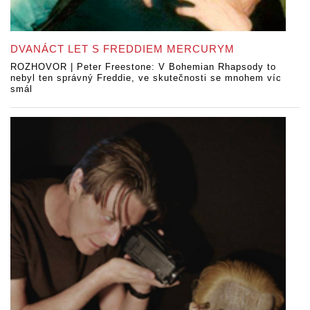
DVANÁCT LET S FREDDIEM MERCURYM
ROZHOVOR | Peter Freestone: V Bohemian Rhapsody to
nebyl ten správný Freddie, ve skutečnosti se mnohem víc
smál