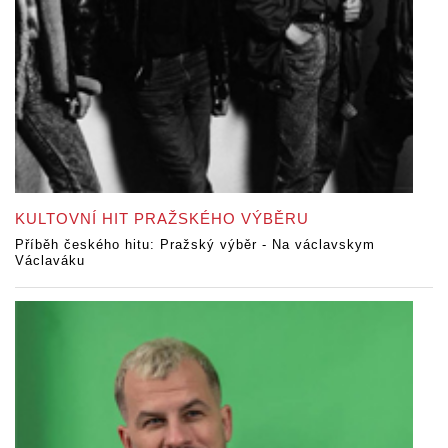
KULTOVNÍ HIT PRAŽSKÉHO VÝBĚRU
Příběh českého hitu: Pražský výběr - Na václavskym
Václaváku