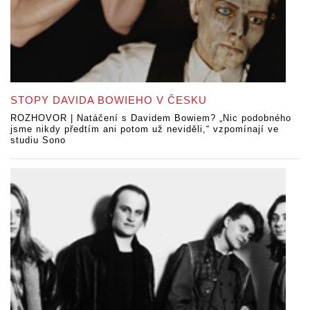
STOPY DAVIDA BOWIEHO V ČESKU
ROZHOVOR | Natáčení s Davidem Bowiem? „Nic podobného
jsme nikdy předtím ani potom už neviděli,“ vzpomínají ve
studiu Sono