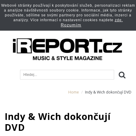
Webové stránky používají k poskytování služeb, personalizaci reklam
a analýze návštěvnosti soubory cookie. Informace, jak tyto stránky
používáte, sdílíme se svými partnery pro sociální média, inzerci a
analýzy. Více informací o nastavení cookies najdete
zde.
Rozumím
Home
Indy & Wich dokončují DVD
Indy & Wich dokončují
DVD