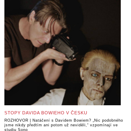
STOPY DAVIDA BOWIEHO V ČESKU
ROZHOVOR | Natáčení s Davidem Bowiem? „Nic podobného
jsme nikdy předtím ani potom už neviděli,“ vzpomínají ve
studiu Sono