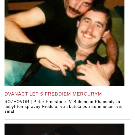
DVANÁCT LET S FREDDIEM MERCURYM
ROZHOVOR | Peter Freestone: V Bohemian Rhapsody to
nebyl ten správný Freddie, ve skutečnosti se mnohem víc
smál