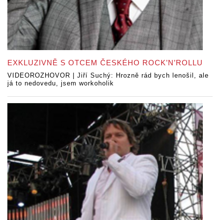
EXKLUZIVNĚ S OTCEM ČESKÉHO ROCK’N’ROLLU
VIDEOROZHOVOR | Jiří Suchý: Hrozně rád bych lenošil, ale
já to nedovedu, jsem workoholik