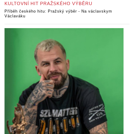
KULTOVNÍ HIT PRAŽSKÉHO VÝBĚRU
Příběh českého hitu: Pražský výběr - Na václavskym
Václaváku