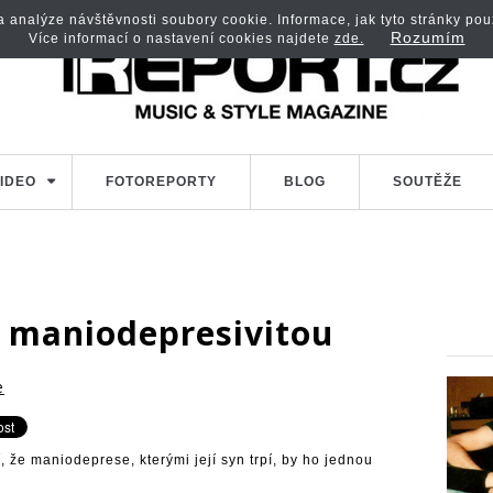
analýze návštěvnosti soubory cookie. Informace, jak tyto stránky použí
Rozumím
Více informací o nastavení cookies najdete
zde.
IDEO
FOTOREPORTY
BLOG
SOUTĚŽE
 maniodepresivitou
e
že maniodeprese, kterými její syn trpí, by ho jednou