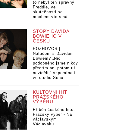
to nebyl ten správný
Freddie, ve
skutečnosti se
mnohem víc smál
STOPY DAVIDA
BOWIEHO V
ČESKU
ROZHOVOR |
Natáčení s Davidem
Bowiem? „Nic
podobného jsme nikdy
předtím ani potom už
neviděli,“ vzpomínají
ve studiu Sono
KULTOVNÍ HIT
PRAŽSKÉHO
VÝBĚRU
Příběh českého hitu:
Pražský výběr - Na
václavskym
Václaváku