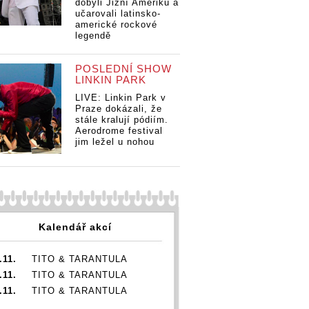
dobyli Jižní Ameriku a
učarovali latinsko-
americké rockové
legendě
POSLEDNÍ SHOW
LINKIN PARK
LIVE: Linkin Park v
Praze dokázali, že
stále kralují pódiím.
Aerodrome festival
jim ležel u nohou
Kalendář akcí
.11.
TITO & TARANTULA
.11.
TITO & TARANTULA
.11.
TITO & TARANTULA