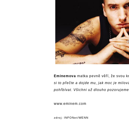
Eminemova
matka pevně věří, že svou kn
si to přečte a dojde mu, jak moc je milov
pohřbívat. Všichni už dlouho pozorujeme
www.eminem.com
zdroj: INFONet/WENN