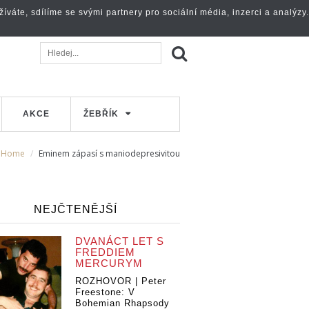
váte, sdílíme se svými partnery pro sociální média, inzerci a analýzy.
AKCE
ŽEBŘÍK
Home
Eminem zápasí s maniodepresivitou
NEJČTENĚJŠÍ
DVANÁCT LET S
FREDDIEM
MERCURYM
ROZHOVOR | Peter
Freestone: V
Bohemian Rhapsody