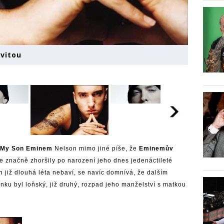
vitou
, My Son Eminem
Nelson mimo jiné píše, že
Eminemův
 se značně zhoršily po narození jeho dnes jedenáctileté
syn již dlouhá léta nebaví, se navíc domnívá, že dalším
nku byl loňský, již druhý, rozpad jeho manželství s matkou