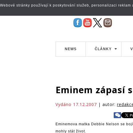
Webové stránky používají k poskytování služeb, personalizaci reklam a 
NEWS
ČLÁNKY
V
Eminem zápasí s
Vydáno 17.12.2007
| autor:
redakc
Eminemova matka Debbie Nelson se bojí, 
mohly stát život.