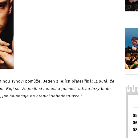
ihou synovi pomůže. Jeden z jejích přátel říká: „
Doufá, že
án. Bojí se, že jestli si nenechá pomoci, tak ho brzy bude
, jak balancuje na hranici sebedestrukce
.“
05
06
08