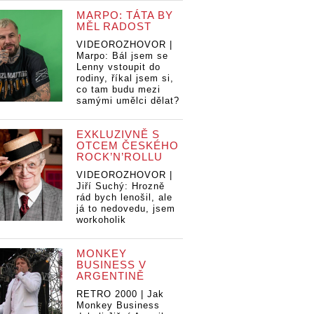
MARPO: TÁTA BY
MĚL RADOST
VIDEOROZHOVOR |
Marpo: Bál jsem se
Lenny vstoupit do
rodiny, říkal jsem si,
co tam budu mezi
samými umělci dělat?
EXKLUZIVNĚ S
OTCEM ČESKÉHO
ROCK’N’ROLLU
VIDEOROZHOVOR |
Jiří Suchý: Hrozně
rád bych lenošil, ale
já to nedovedu, jsem
workoholik
MONKEY
BUSINESS V
ARGENTINĚ
RETRO 2000 | Jak
Monkey Business