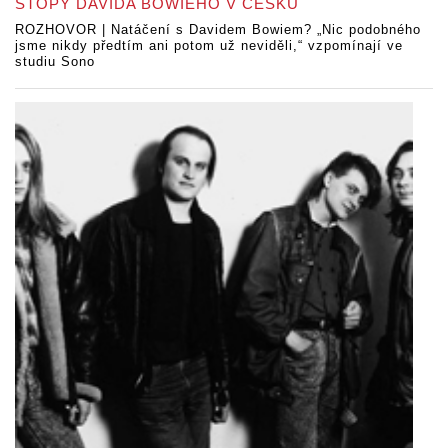
STOPY DAVIDA BOWIEHO V ČESKU
ROZHOVOR | Natáčení s Davidem Bowiem? „Nic podobného
jsme nikdy předtím ani potom už neviděli,“ vzpomínají ve
studiu Sono