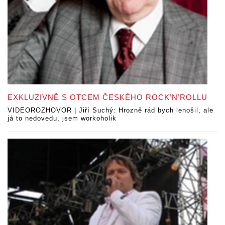
EXKLUZIVNĚ S OTCEM ČESKÉHO ROCK’N’ROLLU
VIDEOROZHOVOR | Jiří Suchý: Hrozně rád bych lenošil, ale
já to nedovedu, jsem workoholik