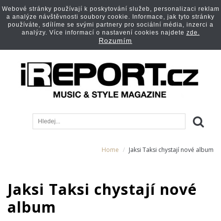
Webové stránky používají k poskytování služeb, personalizaci reklam
a analýze návštěvnosti soubory cookie. Informace, jak tyto stránky
používáte, sdílíme se svými partnery pro sociální média, inzerci a
analýzy. Více informací o nastavení cookies najdete
zde.
Rozumím
Home
Jaksi Taksi chystají nové album
Jaksi Taksi chystají nové
album