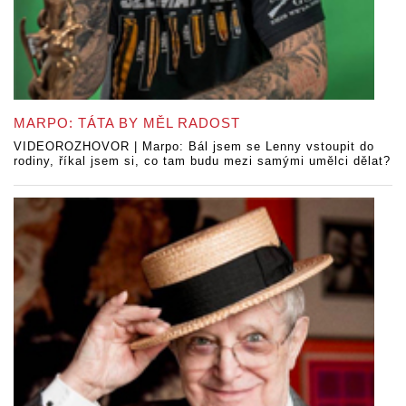
MARPO: TÁTA BY MĚL RADOST
VIDEOROZHOVOR | Marpo: Bál jsem se Lenny vstoupit do
rodiny, říkal jsem si, co tam budu mezi samými umělci dělat?