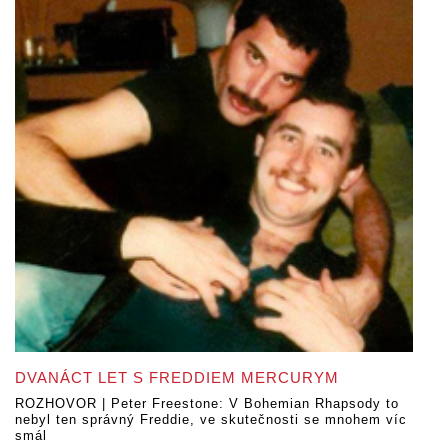
DVANÁCT LET S FREDDIEM MERCURYM
ROZHOVOR | Peter Freestone: V Bohemian Rhapsody to
nebyl ten správný Freddie, ve skutečnosti se mnohem víc
smál