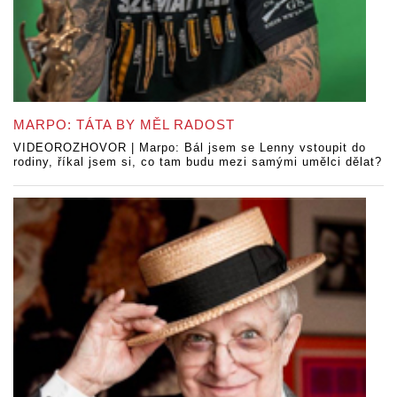
MARPO: TÁTA BY MĚL RADOST
VIDEOROZHOVOR | Marpo: Bál jsem se Lenny vstoupit do
rodiny, říkal jsem si, co tam budu mezi samými umělci dělat?