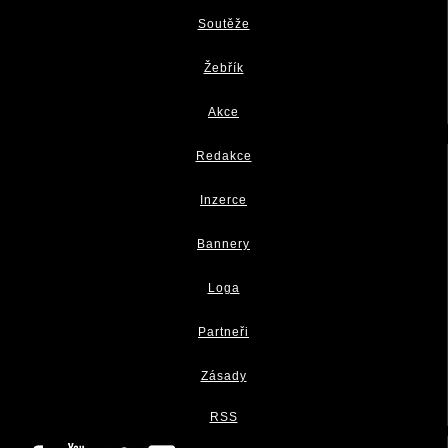
Soutěže
Žebřík
Akce
Redakce
Inzerce
Bannery
Loga
Partneři
Zásady
RSS