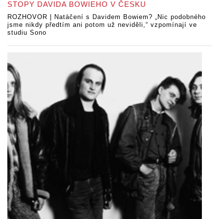
STOPY DAVIDA BOWIEHO V ČESKU
ROZHOVOR | Natáčení s Davidem Bowiem? „Nic podobného
jsme nikdy předtím ani potom už neviděli,“ vzpomínají ve
studiu Sono