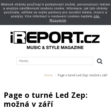
Webové stránky používají k poskytování služeb, personalizaci reklam
a analýze návštěvnosti soubory cookie. Informace, jak tyto stránky
používáte, sdílíme se svými partnery pro sociální média, inzerci a
analýzy. Více informací o nastavení cookies najdete
zde.
Rozumím
Home
Page o turné Led Zep: možná v září
Page o turné Led Zep:
možná v září