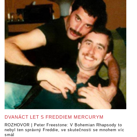
DVANÁCT LET S FREDDIEM MERCURYM
ROZHOVOR | Peter Freestone: V Bohemian Rhapsody to
nebyl ten správný Freddie, ve skutečnosti se mnohem víc
smál