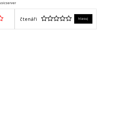
usicserver
čtenáři
hlasuj