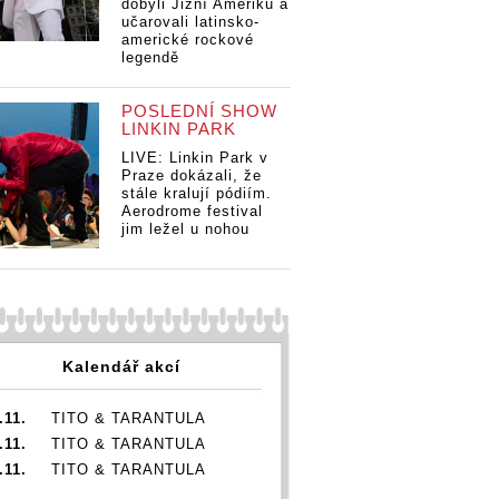
dobyli Jižní Ameriku a
učarovali latinsko-
americké rockové
legendě
POSLEDNÍ SHOW
LINKIN PARK
LIVE: Linkin Park v
Praze dokázali, že
stále kralují pódiím.
Aerodrome festival
jim ležel u nohou
Kalendář akcí
.11.
TITO & TARANTULA
.11.
TITO & TARANTULA
.11.
TITO & TARANTULA