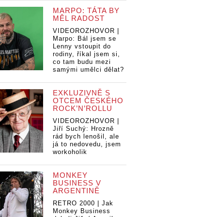
MARPO: TÁTA BY
MĚL RADOST
VIDEOROZHOVOR |
Marpo: Bál jsem se
Lenny vstoupit do
rodiny, říkal jsem si,
co tam budu mezi
samými umělci dělat?
EXKLUZIVNĚ S
OTCEM ČESKÉHO
ROCK’N’ROLLU
VIDEOROZHOVOR |
Jiří Suchý: Hrozně
rád bych lenošil, ale
já to nedovedu, jsem
workoholik
MONKEY
BUSINESS V
ARGENTINĚ
RETRO 2000 | Jak
Monkey Business