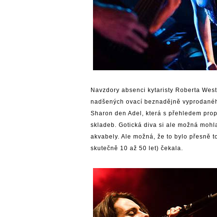
Navzdory absenci kytaristy Roberta Weste
nadšených ovací beznadějně vyprodanéh
Sharon den Adel, která s přehledem prop
skladeb. Gotická diva si ale možná mohl
akvabely. Ale možná, že to bylo přesně t
skutečně 10 až 50 let) čekala.