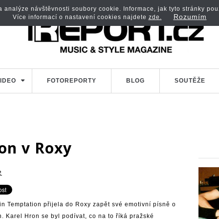
analýze návštěvnosti soubory cookie. Informace, jak tyto stránky použí
Rozumím
Více informací o nastavení cookies najdete
zde.
IDEO
FOTOREPORTY
BLOG
SOUTĚŽE
on v Roxy
e
n Temptation přijela do Roxy zapět své emotivní písně o
 Karel Hron se byl podívat, co na to říká pražské