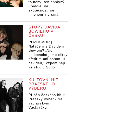
to nebyl ten správný
Freddie, ve
skutečnosti se
mnohem víc smál
STOPY DAVIDA
BOWIEHO V
ČESKU
ROZHOVOR |
Natáčení s Davidem
Bowiem? „Nic
podobného jsme nikdy
předtím ani potom už
neviděli,“ vzpomínají
ve studiu Sono
KULTOVNÍ HIT
PRAŽSKÉHO
VÝBĚRU
Příběh českého hitu:
Pražský výběr - Na
václavskym
Václaváku