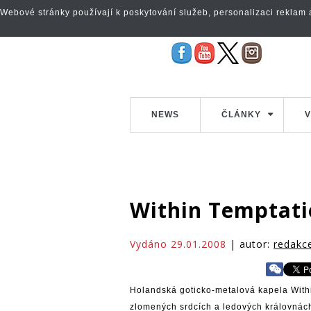
Webové stránky používají k poskytování služeb, personalizaci reklam a 
NEWS
ČLÁNKY
V
Within Temptati
Vydáno 29.01.2008
| autor:
redakc
Holandská goticko-metalová kapela Withi
zlomených srdcích a ledových královnách.