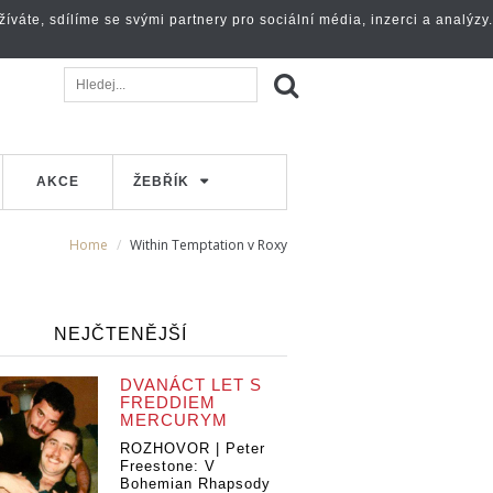
váte, sdílíme se svými partnery pro sociální média, inzerci a analýzy.
AKCE
ŽEBŘÍK
Home
Within Temptation v Roxy
NEJČTENĚJŠÍ
DVANÁCT LET S
FREDDIEM
MERCURYM
ROZHOVOR | Peter
Freestone: V
Bohemian Rhapsody