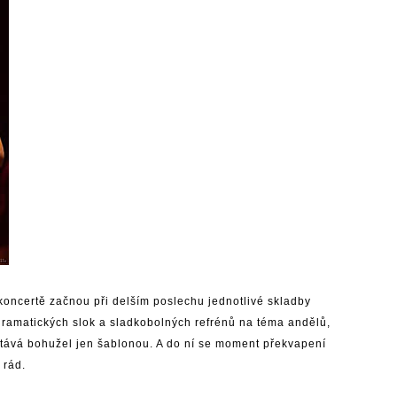
 koncertě začnou při delším poslechu jednotlivé skladby
ramatických slok a sladkobolných refrénů na téma andělů,
tává bohužel jen šablonou. A do ní se moment překvapení
 rád.