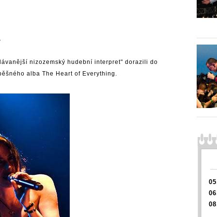
.
odávanější nizozemský hudební interpret" dorazili do
pěšného alba The Heart of Everything.
05
06
08