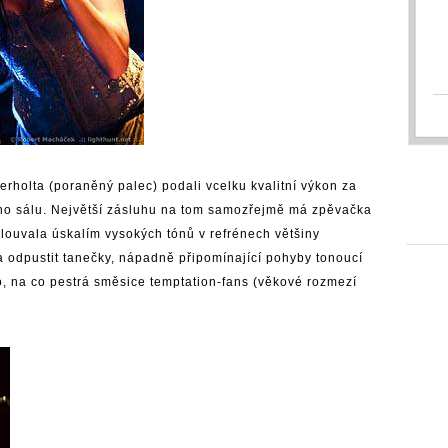
rholta (poraněný palec) podali vcelku kvalitní výkon za
o sálu. Největší zásluhu na tom samozřejmě má zpěvačka
louvala úskalím vysokých tónů v refrénech většiny
a odpustit tanečky, nápadně připomínající pohyby tonoucí
o, na co pestrá směsice temptation-fans (věkové rozmezí