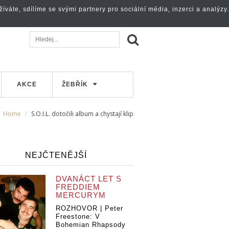
váte, sdílíme se svými partnery pro sociální média, inzerci a analýzy.
AKCE
ŽEBŘÍK
Home
S.O.I.L. dotočili album a chystají klip
NEJČTENĚJŠÍ
DVANÁCT LET S
FREDDIEM
MERCURYM
ROZHOVOR | Peter
Freestone: V
Bohemian Rhapsody