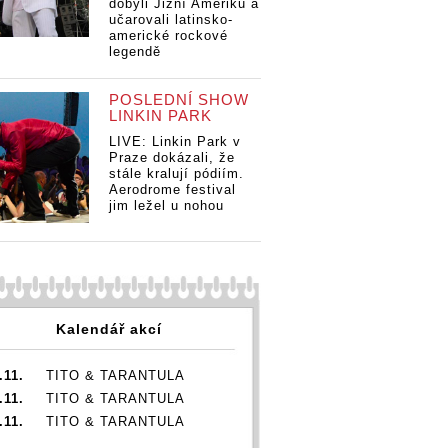
dobyli Jižní Ameriku a
učarovali latinsko-
americké rockové
legendě
POSLEDNÍ SHOW
LINKIN PARK
LIVE: Linkin Park v
Praze dokázali, že
stále kralují pódiím.
Aerodrome festival
jim ležel u nohou
Kalendář akcí
.11.
TITO & TARANTULA
.11.
TITO & TARANTULA
.11.
TITO & TARANTULA