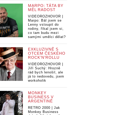
MARPO: TÁTA BY
MĚL RADOST
VIDEOROZHOVOR |
Marpo: Bál jsem se
Lenny vstoupit do
rodiny, říkal jsem si,
co tam budu mezi
samými umělci dělat?
EXKLUZIVNĚ S
OTCEM ČESKÉHO
ROCK’N’ROLLU
VIDEOROZHOVOR |
Jiří Suchý: Hrozně
rád bych lenošil, ale
já to nedovedu, jsem
workoholik
MONKEY
BUSINESS V
ARGENTINĚ
RETRO 2000 | Jak
Monkey Business