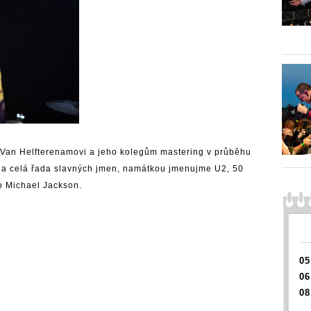
 Van Helfterenamovi a jeho kolegům mastering v průběhu
ila celá řada slavných jmen, namátkou jmenujme U2, 50
o Michael Jackson.
05
06
08