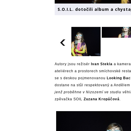
S.O.I.L. dotočili album a chystaj
Autory jsou režisér
Ivan Stekla
a kamer
ateliérech a prostorech smíchovské resta
se s deskou pojmenovanou
Looking Bac
dostane na stůl respektovaný a Anděle
jenž proběhne v Nizozemí ve studiu věh
zpěvačka SOIL
Zuzana Kropáčová
.