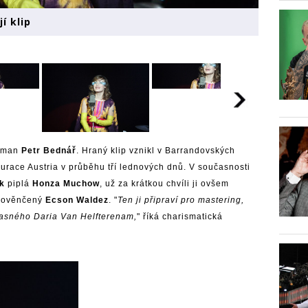
í klip
aman
Petr Bednář
. Hraný klip vznikl v Barrandovských
urace Austria v průběhu tří lednových dnů. V současnosti
k
piplá
Honza Muchow
, už za krátkou chvíli ji ovšem
m ověnčený
Ecson Waldez
. "
Ten ji připraví pro mastering,
lasného Daria Van Helfterenam,
" říká charismatická