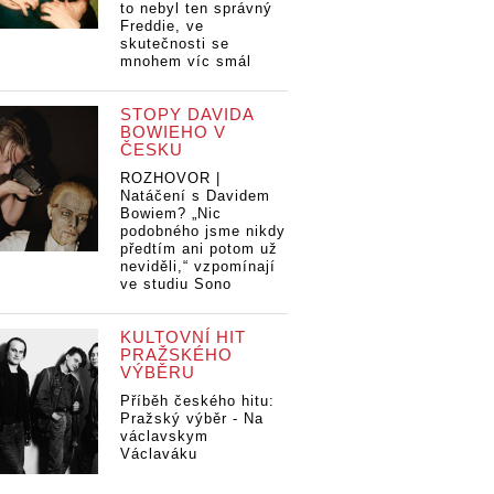
to nebyl ten správný
Freddie, ve
skutečnosti se
mnohem víc smál
STOPY DAVIDA
BOWIEHO V
ČESKU
ROZHOVOR |
Natáčení s Davidem
Bowiem? „Nic
podobného jsme nikdy
předtím ani potom už
neviděli,“ vzpomínají
ve studiu Sono
KULTOVNÍ HIT
PRAŽSKÉHO
VÝBĚRU
Příběh českého hitu:
Pražský výběr - Na
václavskym
Václaváku