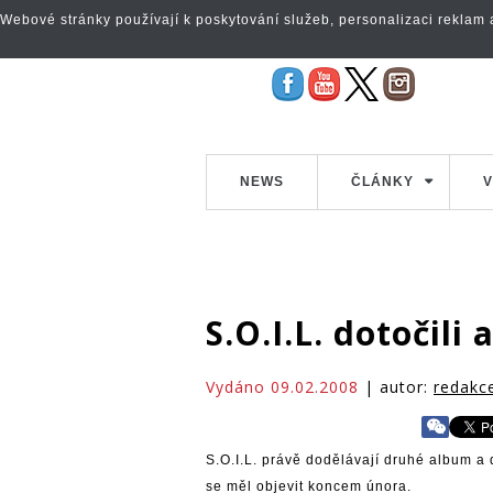
Webové stránky používají k poskytování služeb, personalizaci reklam a 
NEWS
ČLÁNKY
V
S.O.I.L. dotočili
Vydáno 09.02.2008
| autor:
redakc
S.O.I.L. právě dodělávají druhé album a d
se měl objevit koncem února.