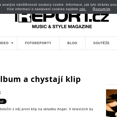
analýze návštěvnosti soubory cookie. Informace, jak tyto stránky použí
Rozumím
Více informací o nastavení cookies najdete
zde.
IDEO
FOTOREPORTY
BLOG
SOUTĚŽE
 album a chystají klip
e
otočili z něj první klip na skladbu Angel. V televizích by