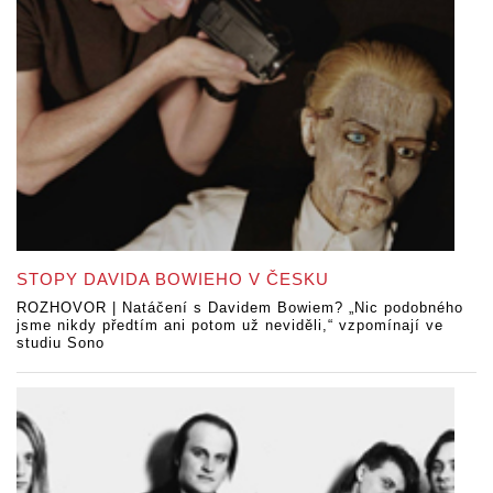
STOPY DAVIDA BOWIEHO V ČESKU
ROZHOVOR | Natáčení s Davidem Bowiem? „Nic podobného
jsme nikdy předtím ani potom už neviděli,“ vzpomínají ve
studiu Sono