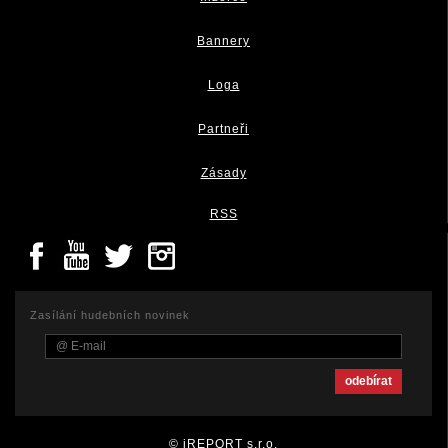
Bannery
Loga
Partneři
Zásady
RSS
Zasílání hudebních novinek
© iREPORT s.r.o.