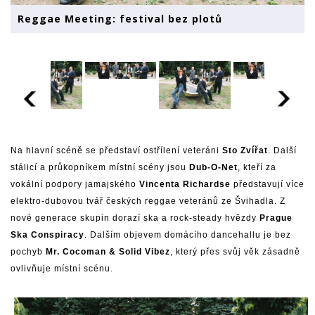
Reggae Meeting: festival bez plotů
Na hlavní scéně se představí ostřílení veteráni
Sto Zvířat
. Další
stálicí a průkopníkem místní scény jsou
Dub-O-Net
, kteří za
vokální podpory jamajského
Vincenta Richardse
představují více
elektro-dubovou tvář českých reggae veteránů ze Švihadla. Z
nové generace skupin dorazí ska a rock-steady hvězdy
Prague
Ska Conspiracy
. Dalším objevem domácího dancehallu je bez
pochyb
Mr. Cocoman & Solid Vibez
, který přes svůj věk zásadně
ovlivňuje místní scénu.