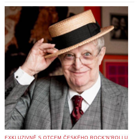
EXKLUZIVNĚ S OTCEM ČESKÉHO ROCK’N’ROLLU