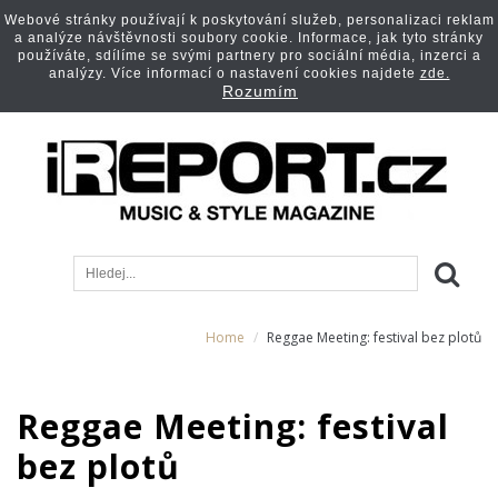
Webové stránky používají k poskytování služeb, personalizaci reklam
a analýze návštěvnosti soubory cookie. Informace, jak tyto stránky
používáte, sdílíme se svými partnery pro sociální média, inzerci a
analýzy. Více informací o nastavení cookies najdete
zde.
Rozumím
Home
Reggae Meeting: festival bez plotů
Reggae Meeting: festival
bez plotů