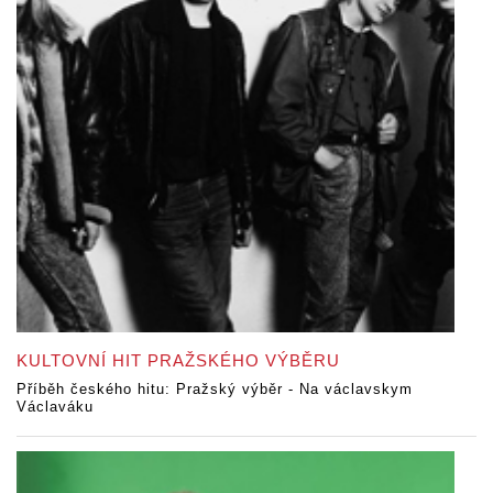
KULTOVNÍ HIT PRAŽSKÉHO VÝBĚRU
Příběh českého hitu: Pražský výběr - Na václavskym
Václaváku