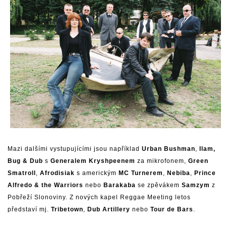
Mazi dalšími vystupujícími jsou například
Urban Bushman
,
Ilam,
Bug & Dub
s
Generalem Kryshpeenem
za mikrofonem,
Green
Smatroll
,
Afrodisiak
s americkým
MC Turnerem
,
Nebiba
,
Prince
Alfredo & the Warriors
nebo
Barakaba
se zpěvákem
Samzym
z
Pobřeží Slonoviny. Z nových kapel Reggae Meeting letos
představí mj.
Tribetown
,
Dub Artillery
nebo
Tour de Bars
.