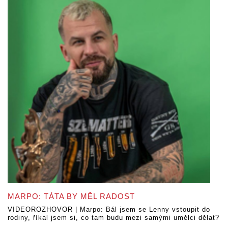
MARPO: TÁTA BY MĚL RADOST
VIDEOROZHOVOR | Marpo: Bál jsem se Lenny vstoupit do
rodiny, říkal jsem si, co tam budu mezi samými umělci dělat?