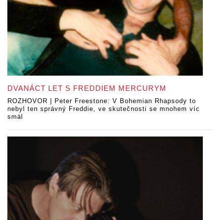
DVANÁCT LET S FREDDIEM MERCURYM
ROZHOVOR | Peter Freestone: V Bohemian Rhapsody to
nebyl ten správný Freddie, ve skutečnosti se mnohem víc
smál