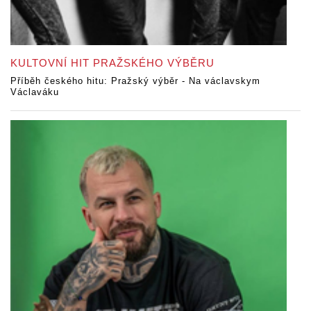
KULTOVNÍ HIT PRAŽSKÉHO VÝBĚRU
Příběh českého hitu: Pražský výběr - Na václavskym
Václaváku