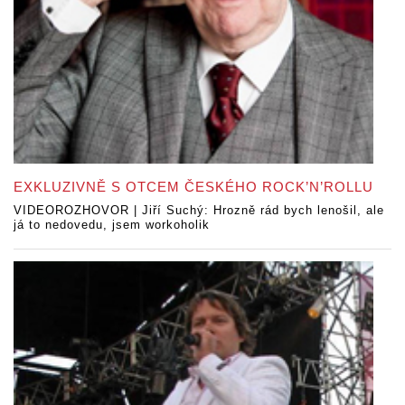
EXKLUZIVNĚ S OTCEM ČESKÉHO ROCK’N’ROLLU
VIDEOROZHOVOR | Jiří Suchý: Hrozně rád bych lenošil, ale
já to nedovedu, jsem workoholik