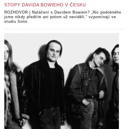
STOPY DAVIDA BOWIEHO V ČESKU
ROZHOVOR | Natáčení s Davidem Bowiem? „Nic podobného
jsme nikdy předtím ani potom už neviděli,“ vzpomínají ve
studiu Sono