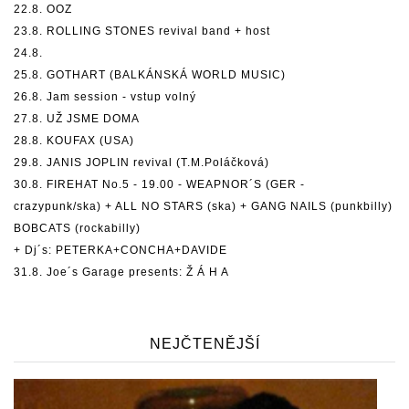
22.8. OOZ
23.8. ROLLING STONES revival band + host
24.8.
25.8. GOTHART (BALKÁNSKÁ WORLD MUSIC)
26.8. Jam session - vstup volný
27.8. UŽ JSME DOMA
28.8. KOUFAX (USA)
29.8. JANIS JOPLIN revival (T.M.Poláčková)
30.8. FIREHAT No.5 - 19.00 - WEAPNOR´S (GER -
crazypunk/ska) + ALL NO STARS (ska) + GANG NAILS (punkbilly)
BOBCATS (rockabilly)
+ Dj´s: PETERKA+CONCHA+DAVIDE
31.8. Joe´s Garage presents: Ž Á H A
NEJČTENĚJŠÍ