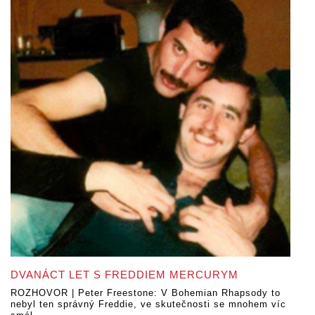
DVANÁCT LET S FREDDIEM MERCURYM
ROZHOVOR | Peter Freestone: V Bohemian Rhapsody to
nebyl ten správný Freddie, ve skutečnosti se mnohem víc