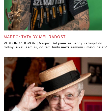
MARPO: TÁTA BY MĚL RADOST
VIDEOROZHOVOR | Marpo: Bál jsem se Lenny vstoupit do
rodiny, říkal jsem si, co tam budu mezi samými umělci dělat?