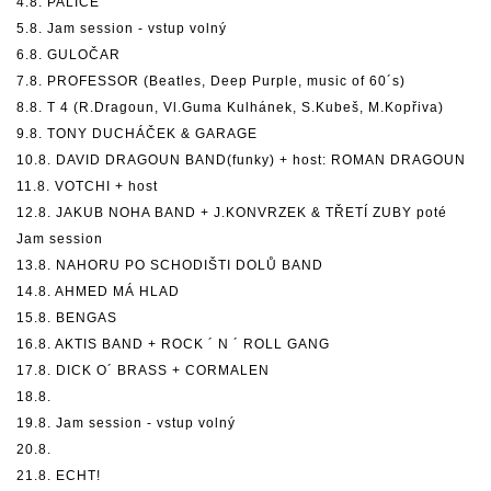
4.8. PALICE
5.8. Jam session - vstup volný
6.8. GULOČAR
7.8. PROFESSOR (Beatles, Deep Purple, music of 60´s)
8.8. T 4 (R.Dragoun, Vl.Guma Kulhánek, S.Kubeš, M.Kopřiva)
9.8. TONY DUCHÁČEK & GARAGE
10.8. DAVID DRAGOUN BAND(funky) + host: ROMAN DRAGOUN
11.8. VOTCHI + host
12.8. JAKUB NOHA BAND + J.KONVRZEK & TŘETÍ ZUBY poté
Jam session
13.8. NAHORU PO SCHODIŠTI DOLŮ BAND
14.8. AHMED MÁ HLAD
15.8. BENGAS
16.8. AKTIS BAND + ROCK ´ N ´ ROLL GANG
17.8. DICK O´ BRASS + CORMALEN
18.8.
19.8. Jam session - vstup volný
20.8.
21.8. ECHT!