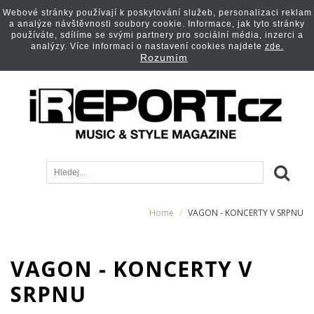
Webové stránky používají k poskytování služeb, personalizaci reklam
a analýze návštěvnosti soubory cookie. Informace, jak tyto stránky
používáte, sdílíme se svými partnery pro sociální média, inzerci a
analýzy. Více informací o nastavení cookies najdete
zde.
Rozumím
Home
VAGON - KONCERTY V SRPNU
VAGON - KONCERTY V
SRPNU