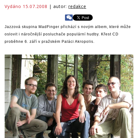
Vydáno 15.07.2008
| autor:
redakce
Jazzová skupina MadFinger přichází s novým albem, které může
oslovit i náročnější posluchače populární hudby. Křest CD
proběhne 6. září v pražském Paláci Akropolis.