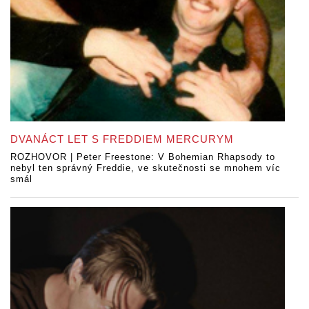
DVANÁCT LET S FREDDIEM MERCURYM
ROZHOVOR | Peter Freestone: V Bohemian Rhapsody to
nebyl ten správný Freddie, ve skutečnosti se mnohem víc
smál