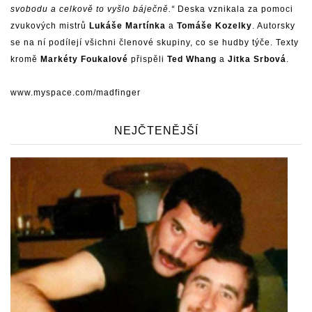
svobodu a celkově to vyšlo báječně.“
Deska vznikala za pomoci
zvukových mistrů
Lukáše Martínka
a
Tomáše Kozelky
. Autorsky
se na ní podílejí všichni členové skupiny, co se hudby týče. Texty
kromě
Markéty Foukalové
přispěli
Ted Whang
a
Jitka Srbová
.
www.myspace.com/madfinger
NEJČTENĚJŠÍ