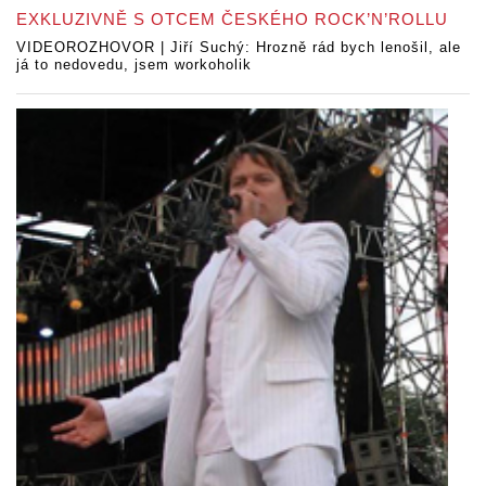
EXKLUZIVNĚ S OTCEM ČESKÉHO ROCK’N’ROLLU
VIDEOROZHOVOR | Jiří Suchý: Hrozně rád bych lenošil, ale
já to nedovedu, jsem workoholik