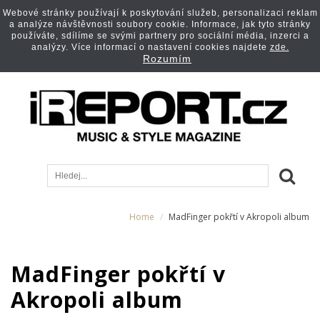
Webové stránky používají k poskytování služeb, personalizaci reklam
a analýze návštěvnosti soubory cookie. Informace, jak tyto stránky
používáte, sdílíme se svými partnery pro sociální média, inzerci a
analýzy. Více informací o nastavení cookies najdete
zde.
Rozumím
Home
MadFinger pokřtí v Akropoli album
MadFinger pokřtí v
Akropoli album