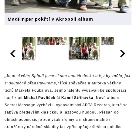
MadFinger pokřtí v Akropoli album
„Je to skvělé! Splnili jsme si sen natočit desku tak, aby zněla, jak
si skutečně představujeme,“
říká zpěvačka a autorka většiny
textů Markéta Foukalová. Jejího talentu využívají ke spolupráci
například
Michal Pavlíček
či
Kamil Střihavka
. Nové album
Secret Message vychází u vydavatelství ARTA Records, které se
zabývá především klasickou a jazzovou hudbou. Přesah do
oblasti popmusic je zde však zřejmý a instrumentálně i
aranžérsky náročné skladby tak zpřístupňuje širšímu publiku.