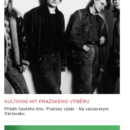
KULTOVNÍ HIT PRAŽSKÉHO VÝBĚRU
Příběh českého hitu: Pražský výběr - Na václavskym
Václaváku