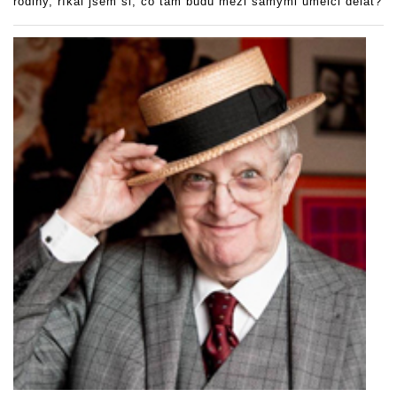
rodiny, říkal jsem si, co tam budu mezi samými umělci dělat?