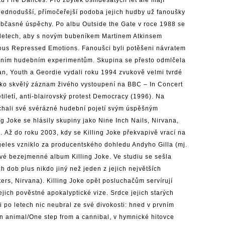
Jednodušší, přímočeřejší podoba jejich hudby už fanoušky
n občasné úspěchy. Po albu Outside the Gate v roce 1988 se
 letech, aby s novým bubeníkem Martinem Atkinsem
rious Repressed Emotions. Fanoušci byli potěšeni návratem
ečním hudebním experimentům. Skupina se přesto odmlčela
eman, Youth a Geordie vydali roku 1994 zvukově velmi tvrdé
o skvělý záznam živého vystoupení na BBC – In Concert
iletí, anti-blairovský protest Democracy (1996). Na
echali své svérázné hudební pojetí svým úspěšným
 Joke se hlásily skupiny jako Nine Inch Nails, Nirvana,
 Až do roku 2003, kdy se Killing Joke překvapivě vrací na
geles vzniklo za producentského dohledu Andyho Gilla (mj.
vé bezejmenné album Killing Joke. Ve studiu se sešla
h dob plus nikdo jiný než jeden z jejich největších
rs, Nirvana). Killing Joke opět posluchačům servírují
ejich pověstné apokalyptické vize. Srdce jejich starých
 po letech nic neubral ze své divokosti: hned v prvním
n animal/One step from a cannibal, v hymnické hitovce