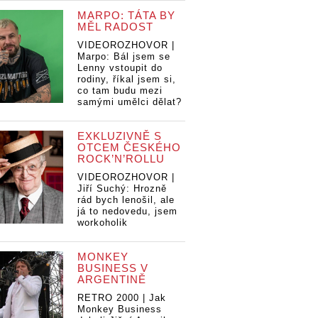
MARPO: TÁTA BY
MĚL RADOST
VIDEOROZHOVOR |
Marpo: Bál jsem se
Lenny vstoupit do
rodiny, říkal jsem si,
co tam budu mezi
samými umělci dělat?
EXKLUZIVNĚ S
OTCEM ČESKÉHO
ROCK’N’ROLLU
VIDEOROZHOVOR |
Jiří Suchý: Hrozně
rád bych lenošil, ale
já to nedovedu, jsem
workoholik
MONKEY
BUSINESS V
ARGENTINĚ
RETRO 2000 | Jak
Monkey Business