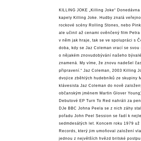
KILLING JOKE „Killing Joke“ Donedávna 
kapely Killing Joke. Hudby znalá veřejn
rockové scény Rolling Stones, nebo Pin
ale učinil až cenami ověnčený film Pet
v něm jak hraje, tak se ve spolupráci s
doba, kdy se Jaz Coleman vrací se svou 
o nějakém znovudobývání našeho bývalého
znamená. My víme, že znovu nadešel čas, 
připravení.“ Jaz Coleman, 2003 Killing Jo
dvojice zběhlých hudebníků ze skupiny 
klávesista Jaz Coleman do nově založenýc
občanským jménem Martin Glover Young) 
Debutové EP Turn To Red nahráli za pen
DJe BBC Johna Peela se z nich záhy sta
pořadu John Peel Session se řadí k nej
sedmdesátých let. Koncem roku 1979 už m
Records, který jim umoňoval založení vla
jednou z největších hvězd britské postp