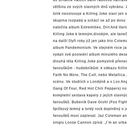
většinu ze svých slavných dnů vybránu. 
tolik neoslovuje a Killing Joke slaví je
skupina rozpadá a schází se až po dvou
natočila album Extremities, Dirt And Va
Killing Joke k temným,divokým, ale tan
na další čtyři roky již jen jako trio Col
album Pandemonium. Ve stejném roce jak
vydali své poslední album minulého deset
dlouhá léta Killing Joke pomyslně přen
fanouškům - hudebníkům: k odkazu Killing
Faith No More, The Cult, nebo Metallica…
scénu. Ve studiích v Londýně a v Los An
Gang Of Four, Red Hot Chili Peppers) no
kompletní sestava kapely z jejích slavnýc
fanoušků. Bubeník Dave Grohl (Foo Fighte
špičkový temný a tvrdý rock doplněný o j
fanoušků musí zaplesat. Jaz Coleman ani
singlu Loose Cannon zpívá: „I´m an urba