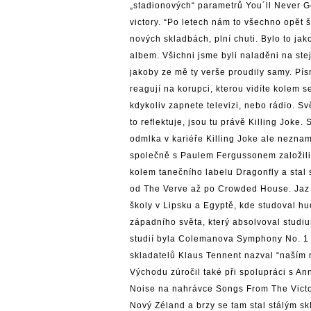
„stadionových“ parametrů You´ll Never Ge
victory. “Po letech nám to všechno opět 
nových skladbách, plní chuti. Bylo to ja
albem. Všichni jsme byli naladěni na ste
jakoby ze mě ty verše proudily samy. Pí
reagují na korupci, kterou vidíte kolem s
kdykoliv zapnete televizi, nebo rádio. Sv
to reflektuje, jsou tu právě Killing Joke.
odmlka v kariéře Killing Joke ale neznam
společně s Paulem Fergussonem založili v
kolem tanečního labelu Dragonfly a sta
od The Verve až po Crowded House. Jaz C
školy v Lipsku a Egyptě, kde studoval hu
západního světa, který absolvoval stud
studií byla Colemanova Symphony No. 1 (
skladatelů Klaus Tennent nazval “naším 
Východu zúročil také při spolupráci s A
Noise na nahrávce Songs From The Victo
Nový Zéland a brzy se tam stal stálým s