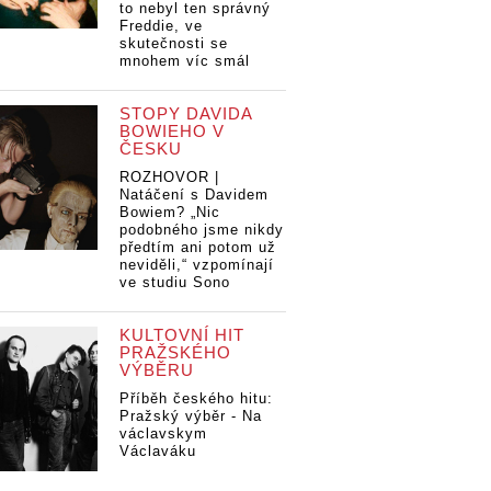
to nebyl ten správný
Freddie, ve
skutečnosti se
mnohem víc smál
STOPY DAVIDA
BOWIEHO V
ČESKU
ROZHOVOR |
Natáčení s Davidem
Bowiem? „Nic
podobného jsme nikdy
předtím ani potom už
neviděli,“ vzpomínají
ve studiu Sono
KULTOVNÍ HIT
PRAŽSKÉHO
VÝBĚRU
Příběh českého hitu:
Pražský výběr - Na
václavskym
Václaváku