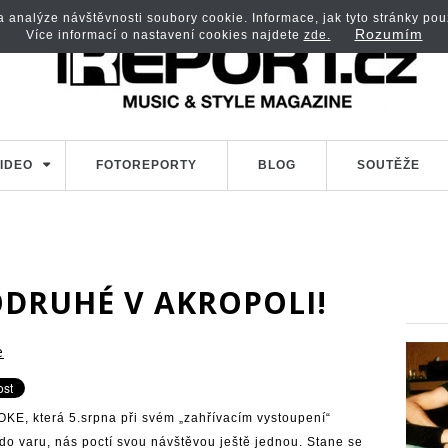
analýze návštěvnosti soubory cookie. Informace, jak tyto stránky použí
Rozumím
Více informací o nastavení cookies najdete
zde.
IDEO
FOTOREPORTY
BLOG
SOUTĚŽE
ODRUHÉ V AKROPOLI!
e
KE, která 5.srpna při svém „zahřívacím vystoupení“
do varu, nás poctí svou návštěvou ještě jednou. Stane se