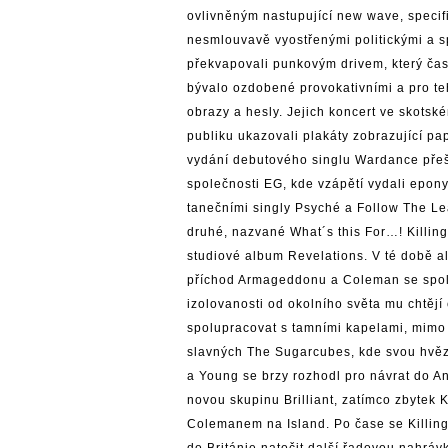
ovlivněným nastupující new wave, specif
nesmlouvavě vyostřenými politickými a s
překvapovali punkovým drivem, který ča
bývalo ozdobené provokativními a pro te
obrazy a hesly. Jejich koncert ve skots
publiku ukazovali plakáty zobrazující p
vydání debutového singlu Wardance přešl
společnosti EG, kde vzápětí vydali epo
tanečními singly Psyché a Follow The Le
druhé, nazvané What´s this For…! Killing 
studiové album Revelations. V té době a
příchod Armageddonu a Coleman se spole
izolovanosti od okolního světa mu chtějí 
spolupracovat s tamními kapelami, mimo 
slavných The Sugarcubes, kde svou hvězd
a Young se brzy rozhodl pro návrat do A
novou skupinu Brilliant, zatímco zbytek
Colemanem na Island. Po čase se Killing
do Británie natočit další řadovou nahráv