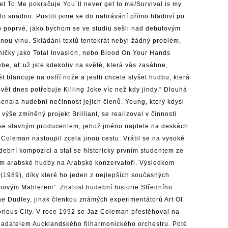
t To Me pokračuje You´ll never get to me/Survival is my
šlo snadno. Pustili jsme se do nahrávání přímo hladoví po
ko poprvé, jako bychom se ve studiu sešli nad debutovým
jnou vlnu. Skládání textů tentokrát nebyl žádný problém,
sničky jako Total Invasion, nebo Blood On Your Hands
ebe, ať už jste kdekoliv na světě, která vás zasáhne,
ět blancuje na ostří nože a jestli chcete slyšet hudbu, která
 Svět dnes potřebuje Killing Joke víc než kdy jindy.” Dlouhá
enala hudební nečinnost jejích členů. Young, který kdysi
ýše zmíněný projekt Brilliant, se realizoval v činnosti
l se slavným producentem, jehož jméno najdete na deskách
oleman nastoupil zcela jinou cestu. Vrátil se na vysoké
dební kompozici a stal se historicky prvním studentem ze
ium arabské hudby na Arabské konzervatoři. Výsledkem
1989), díky které ho jeden z nejlepších současných
novým Mahlerem”. Znalost hudební historie Středního
nne Dudley, jinak členkou známých experimentátorů Art Of
rious City. V roce 1992 se Jaz Coleman přestěhoval na
kladatelem Aucklandského filharmonického orchestru. Poté