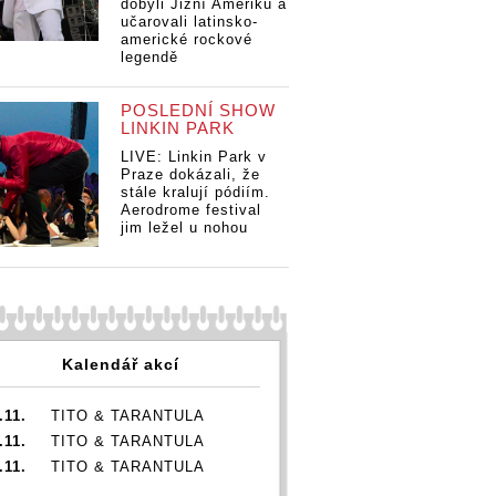
dobyli Jižní Ameriku a
učarovali latinsko-
americké rockové
legendě
POSLEDNÍ SHOW
LINKIN PARK
LIVE: Linkin Park v
Praze dokázali, že
stále kralují pódiím.
Aerodrome festival
jim ležel u nohou
Kalendář akcí
.11.
TITO & TARANTULA
.11.
TITO & TARANTULA
.11.
TITO & TARANTULA