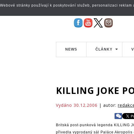
Webové stránky používají k poskytování služeb, personalizaci reklam a 
NEWS
ČLÁNKY
V
KILLING JOKE P
Vydáno 30.12.2006
| autor:
redakc
Britská post-punková legenda KILLING JO
přivedla vyprodaný sál Paláce Akropolis 