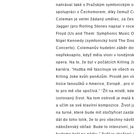
nahrával také s Pražským symfonickým or
spolupráci s Čechomorem, díky čemuž Co
Coleman je velmi žádaný umělec, za čest
Jagger (pro Rolling Stones napsal v roc
Floyd (Us and Them: Symphonic Music Of
Nigel Kennedy (symfonický hold The Do
Concerto). Colemanův hudební záběr dos
nepřekvapilo, když měla vloni v londýn
opera. Na to, že byl v počátcích Killing
kariéra. “Hudba mě fascinuje ve všech s
Killing Joke kvůli penězům. Prostě jen v
tisíce fanoušků v Americe, Evropě...pro v
to pro mě vše spočívá.” “Žít na místě, kde
izolovaný život. Na tom ostrově je malá k
a učím se své klavírní kompozice. Život j
na turné, které bude mít stočtyřicet zas
dát do toho tolik, že to pro všechny návšt
náboženský obřad. Bude to intenzivní, jak
budeme hrát na pódiu.” Svět je zkažený a