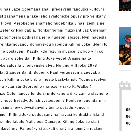
u nás Jaze Colemana znali především fanoušci kultovní
ost zaznamenala také jeho symfonické opusy pro velikány
k Floyd. Všeobecně známého hudebníka v naší zemi z něj
ra Zelenky Rok ďábla. Nonkonformní muzikant Jaz Coleman
 Čechomorem podílel na jeho hudební složce. Nyní nadešla
reinkarnovanou domovskou kapelou Killing Joke. „Není to
 postavení. Každý, kdo rozumí muzice, ví, kdo v ní co
aby o sobě dali Killing Joke vědět. A jsme na to
ke založila v londýnské čtvrti Notting Hill roku 1978
Mat Stagger Band. Bubeník Paul Fergusson a zpěvák a
h Killing Joke přibrali ještě baskytaristu Younga (celým
a kytaristu Geordieho (narozený jako K. Walker).
íze Colemanovy tehdejší přítelkyně a díky zájmu slavného
ly nové hvězdy. Jejich vystoupení v Peelově legendárním
lepším show odvysílaným v tomto pořadu koncem
05
ěli Killing Joke podepsaný nahrávací kontrakt s Island
06
stního labelu Malicious Damage. Killing Joke se stali
08
unkové éry. Fanoušky si získali drsným a temným rockem