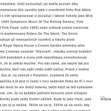
chestrem, čeští posluchači jej dobře poznali díky
lemanovo dílo zaznělo také v oceněném filmu Rok ďábla.
 s ním spolupracovat si považují i takové hvězdy jako Mick
e 1994 Symphonic Music Of The Rolling Stones), Pink
 Pink Floyd, vyšlo 1995) nebo světově známý violonista
ors pojmenovaný Riders On The Storm: The Doors
ahuje až renesančních rozměrů a nikoho proto
ské Royal Opera House v Covent Garden premiéru jeho
 Joke Coleman nazýván “šílencem”, vskutku oslnivá hudební
vých podobách a zcela jistě nepotřebuju znovuformovat
ím, že to udělat musíme. Pro nás samé, ale stejně tak pro
šechny, kteří nás opět chtějí vidět naživo. Právě v tomhle
 žiju já, na ostrově v Polynésii, znamená žít velmi
aplička a já pod ní často v noci sedávám třeba do tří v noci
ako tento mi ale dobíjí baterky, takže když se teď vydáváme
távek, vím, že na každém jediném koncertu jsem schopen
ěvníky bude velký životní zážitek. Bude to jako rituál, jako
 jen to je možné. Těším se na to. Těším se na chvíli, kdy
 Killing Joke jsou zpátky, aby k němu vytvořili soundtrack.