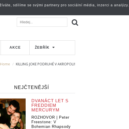
váte, sdílíme se svými partnery pro sociální média, inzerci a analýzy.
AKCE
ŽEBŘÍK
Home
KILLING JOKE PODRUHÉ V AKROPOLI!
NEJČTENĚJŠÍ
DVANÁCT LET S
FREDDIEM
MERCURYM
ROZHOVOR | Peter
Freestone: V
Bohemian Rhapsody