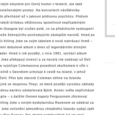
ickým smyslem pro černý humor v textech, ale také
polečenskými postoji. Na koncertech návštěvníky
sto přecházel až v jakousi pódiovou psychózu. Pódium
hdejší britskou většinovou společnost nepřijatelnými
kém Glasgow byl zrušen poté, co na předchozím vystoupení
apeže žehnajícího pochodujícím zástupům nacistů. Hned po
i Killing Joke se svým labelem k nové nahrávací firmě –
nymní debutové album s dnes už legendárními drsnými
ader. Hned o rok později, v roce 1981, vychází album
Joke překypují invencí a za necelý rok vydávají už třetí
le vyúsťuje Colemanova posedlost okultismem k víře v
čně s Geordiem uchyluje k cestě na Island, v jehož
čelit. Přes tyto starosti Coleman stihne na Islandu
jiné se skupinou Theyr, ze které později vyrostou základy
nou kariéru odstartovala Björk. Konec světa nepřicházel
nglie – s dalším členem kapely Fergusonem zformoval
 Killing Joke s novým byskytaristou Ravenem se odebral za
 Joke ovlivnění atmosférou chladného Islandu vydají zpět
ku Fire Dances. Pro zbytek osmdesátých let ale mají