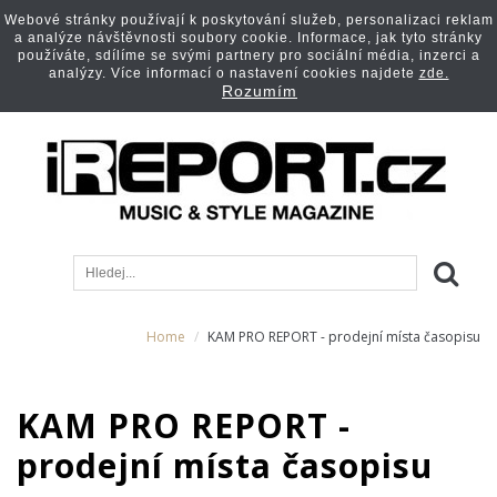
Webové stránky používají k poskytování služeb, personalizaci reklam
a analýze návštěvnosti soubory cookie. Informace, jak tyto stránky
používáte, sdílíme se svými partnery pro sociální média, inzerci a
analýzy. Více informací o nastavení cookies najdete
zde.
Rozumím
Home
KAM PRO REPORT - prodejní místa časopisu
KAM PRO REPORT -
prodejní místa časopisu