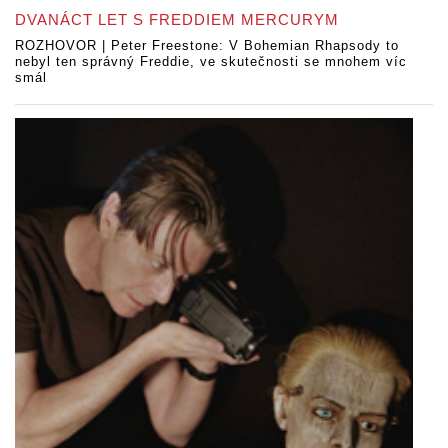
DVANÁCT LET S FREDDIEM MERCURYM
ROZHOVOR | Peter Freestone: V Bohemian Rhapsody to
nebyl ten správný Freddie, ve skutečnosti se mnohem víc
smál