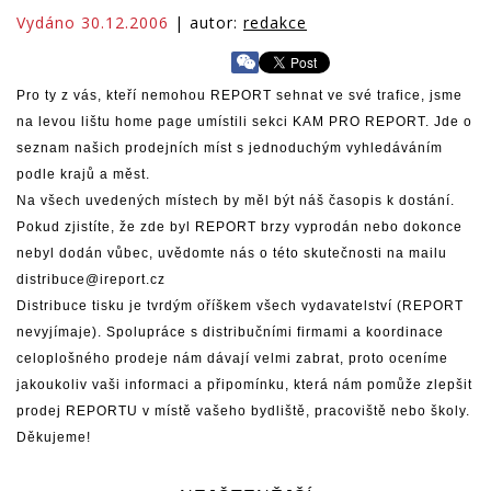
Vydáno 30.12.2006
| autor:
redakce
Pro ty z vás, kteří nemohou REPORT sehnat ve své trafice, jsme
na levou lištu home page umístili sekci KAM PRO REPORT. Jde o
seznam našich prodejních míst s jednoduchým vyhledáváním
podle krajů a měst.
Na všech uvedených místech by měl být náš časopis k dostání.
Pokud zjistíte, že zde byl REPORT brzy vyprodán nebo dokonce
nebyl dodán vůbec, uvědomte nás o této skutečnosti na mailu
distribuce@ireport.cz
Distribuce tisku je tvrdým oříškem všech vydavatelství (REPORT
nevyjímaje). Spolupráce s distribučními firmami a koordinace
celoplošného prodeje nám dávají velmi zabrat, proto oceníme
jakoukoliv vaši informaci a připomínku, která nám pomůže zlepšit
prodej REPORTU v místě vašeho bydliště, pracoviště nebo školy.
Děkujeme!