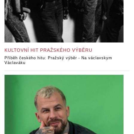
KULTOVNÍ HIT PRAŽSKÉHO VÝBĚRU
Příběh českého hitu: Pražský výběr - Na václavskym
Václaváku