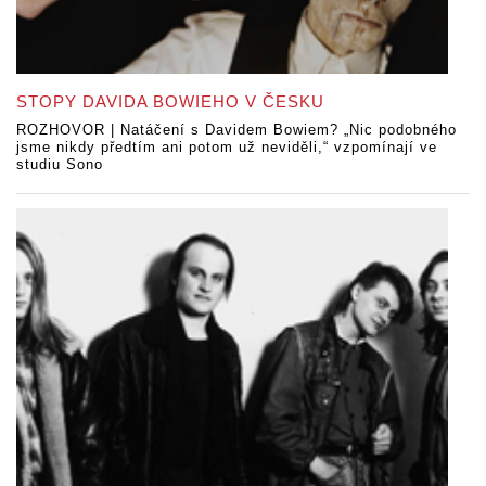
STOPY DAVIDA BOWIEHO V ČESKU
ROZHOVOR | Natáčení s Davidem Bowiem? „Nic podobného
jsme nikdy předtím ani potom už neviděli,“ vzpomínají ve
studiu Sono