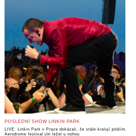
POSLEDNÍ SHOW LINKIN PARK
LIVE: Linkin Park v Praze dokázali, že stále kralují pódiím.
Aerodrome festival jim ležel u nohou