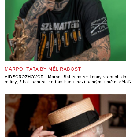
MARPO: TÁTA BY MĚL RADOST
VIDEOROZHOVOR | Marpo: Bál jsem se Lenny vstoupit do
rodiny, říkal jsem si, co tam budu mezi samými umělci dělat?