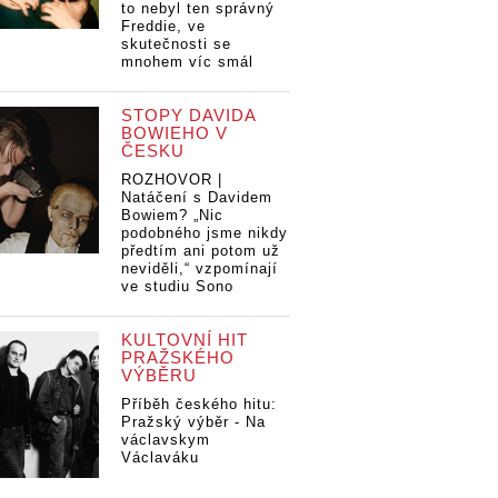
to nebyl ten správný
Freddie, ve
skutečnosti se
mnohem víc smál
STOPY DAVIDA
BOWIEHO V
ČESKU
ROZHOVOR |
Natáčení s Davidem
Bowiem? „Nic
podobného jsme nikdy
předtím ani potom už
neviděli,“ vzpomínají
ve studiu Sono
KULTOVNÍ HIT
PRAŽSKÉHO
VÝBĚRU
Příběh českého hitu:
Pražský výběr - Na
václavskym
Václaváku