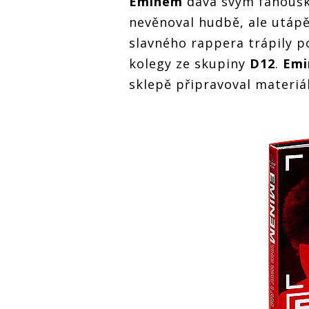
Eminem
dává svým fanoušk
nevěnoval hudbě, ale utápě
slavného rappera trápily 
kolegy ze skupiny
D12
.
Em
sklepě připravoval materiá