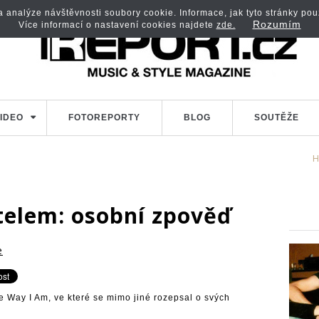
analýze návštěvnosti soubory cookie. Informace, jak tyto stránky použí
Rozumím
Více informací o nastavení cookies najdete
zde.
IDEO
FOTOREPORTY
BLOG
SOUTĚŽE
H
elem: osobní zpověď
e
 Way I Am, ve které se mimo jiné rozepsal o svých