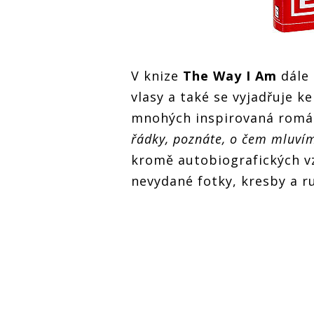
V knize
The Way I Am
dále
vlasy a také se vyjadřuje k
mnohých inspirovaná rom
řádky, poznáte, o čem mluví
kromě autobiografických v
nevydané fotky, kresby a r