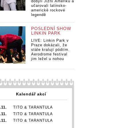
dobyli Jižní Ameriku a
učarovali latinsko-
americké rockové
legendě
POSLEDNÍ SHOW
LINKIN PARK
LIVE: Linkin Park v
Praze dokázali, že
stále kralují pódiím.
Aerodrome festival
jim ležel u nohou
Kalendář akcí
.11.
TITO & TARANTULA
.11.
TITO & TARANTULA
.11.
TITO & TARANTULA