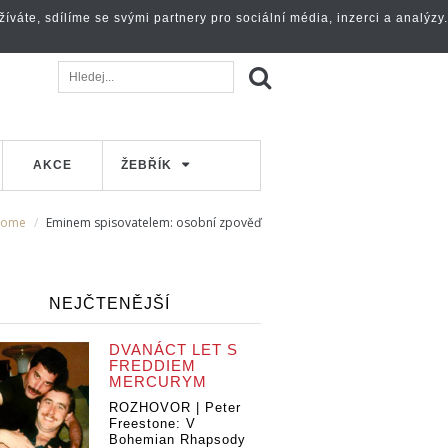
váte, sdílíme se svými partnery pro sociální média, inzerci a analýzy.
AKCE
ŽEBŘÍK
ome
Eminem spisovatelem: osobní zpověď
NEJČTENĚJŠÍ
DVANÁCT LET S
FREDDIEM
MERCURYM
ROZHOVOR | Peter
Freestone: V
Bohemian Rhapsody