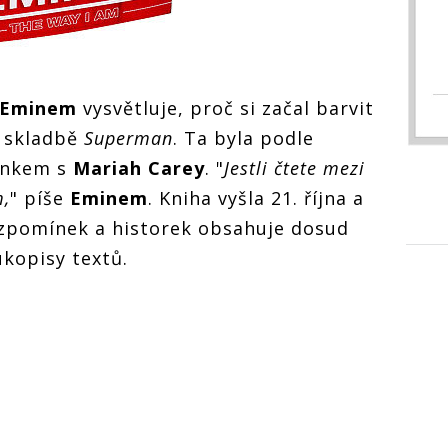
Eminem
vysvětluje, proč si začal barvit
e skladbě
Superman
. Ta byla podle
ánkem s
Mariah Carey
. "
Jestli čtete mezi
m,
" píše
Eminem
. Kniha vyšla 21. října a
zpomínek a historek obsahuje dosud
ukopisy textů.