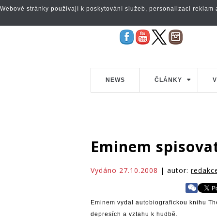
Webové stránky používají k poskytování služeb, personalizaci reklam a 
NEWS
ČLÁNKY
V
Eminem spisovat
Vydáno 27.10.2008
| autor:
redakc
Eminem vydal autobiografickou knihu The
depresích a vztahu k hudbě.