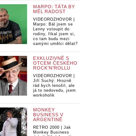
MARPO: TÁTA BY
MĚL RADOST
VIDEOROZHOVOR |
Marpo: Bál jsem se
Lenny vstoupit do
rodiny, říkal jsem si,
co tam budu mezi
samými umělci dělat?
EXKLUZIVNĚ S
OTCEM ČESKÉHO
ROCK’N’ROLLU
VIDEOROZHOVOR |
Jiří Suchý: Hrozně
rád bych lenošil, ale
já to nedovedu, jsem
workoholik
MONKEY
BUSINESS V
ARGENTINĚ
RETRO 2000 | Jak
Monkey Business