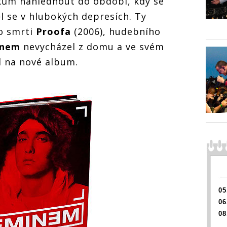
ům nahlédnout do období, kdy se
l se v hlubokých depresích. Ty
po smrti
Proofa
(2006), hudebního
inem
nevycházel z domu a ve svém
l na nové album.
05
06
08