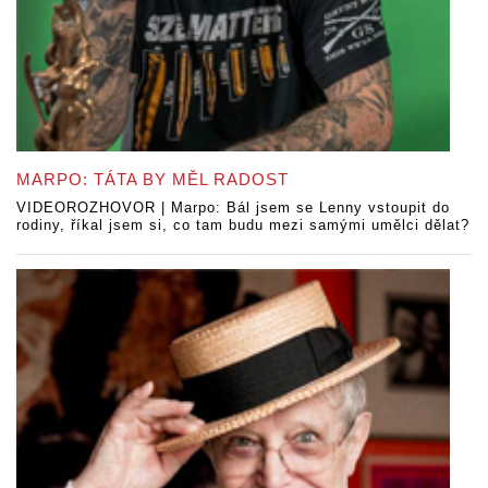
MARPO: TÁTA BY MĚL RADOST
VIDEOROZHOVOR | Marpo: Bál jsem se Lenny vstoupit do
rodiny, říkal jsem si, co tam budu mezi samými umělci dělat?