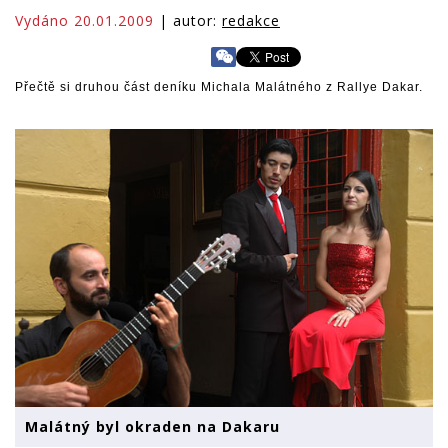
Vydáno 20.01.2009
| autor:
redakce
Přečtě si druhou část deníku Michala Malátného z Rallye Dakar.
Malátný byl okraden na Dakaru