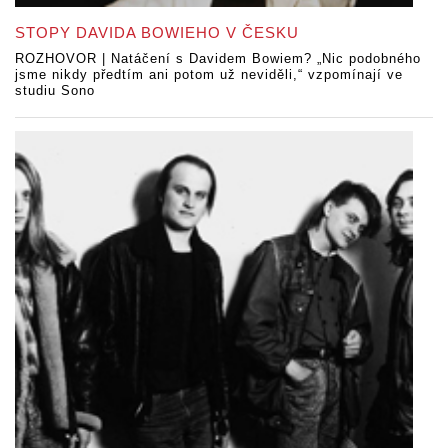
STOPY DAVIDA BOWIEHO V ČESKU
ROZHOVOR | Natáčení s Davidem Bowiem? „Nic podobného
jsme nikdy předtím ani potom už neviděli,“ vzpomínají ve
studiu Sono