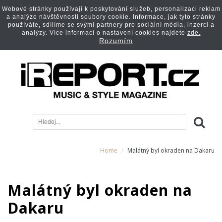
Webové stránky používají k poskytování služeb, personalizaci reklam
a analýze návštěvnosti soubory cookie. Informace, jak tyto stránky
používáte, sdílíme se svými partnery pro sociální média, inzerci a
analýzy. Více informací o nastavení cookies najdete
zde.
Rozumím
Home
Malátný byl okraden na Dakaru
Malátný byl okraden na
Dakaru