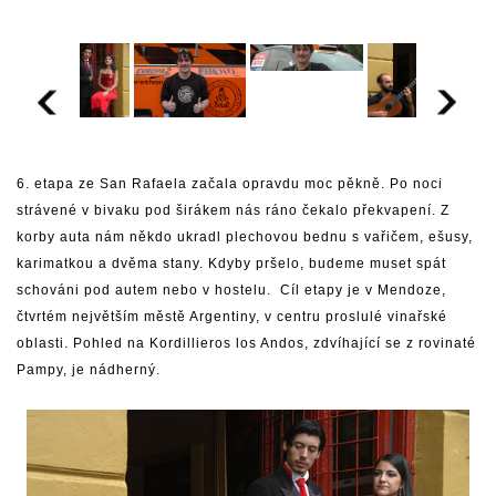
6. etapa ze San Rafaela začala opravdu moc pěkně. Po noci
strávené v bivaku pod širákem nás ráno čekalo překvapení. Z
korby auta nám někdo ukradl plechovou bednu s vařičem, ešusy,
karimatkou a dvěma stany. Kdyby pršelo, budeme muset spát
schováni pod autem nebo v hostelu. Cíl etapy je v Mendoze,
čtvrtém největším městě Argentiny, v centru proslulé vinařské
oblasti. Pohled na Kordillieros los Andos, zdvíhající se z rovinaté
Pampy, je nádherný.