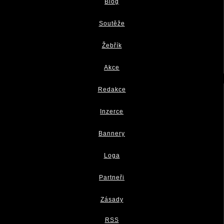
Blog
Soutěže
Žebřík
Akce
Redakce
Inzerce
Bannery
Loga
Partneři
Zásady
RSS