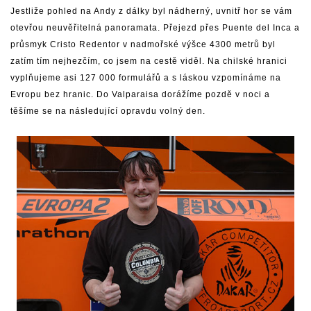
Jestliže pohled na Andy z dálky byl nádherný, uvnitř hor se vám
otevřou neuvěřitelná panoramata. Přejezd přes Puente del Inca a
průsmyk Cristo Redentor v nadmořské výšce 4300 metrů byl
zatím tím nejhezčím, co jsem na cestě viděl. Na chilské hranici
vyplňujeme asi 127 000 formulářů a s láskou vzpomínáme na
Evropu bez hranic. Do Valparaisa dorážíme pozdě v noci a
těšíme se na následující opravdu volný den.