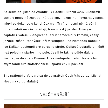
Za sedm dní jsme od Atlantiku k Pacifiku urazili 4232 kilometrů.
Jsme v polovině závodu. Nálada mezi jezdci není dvakrát veselá,
mluví se dokonce o konci Dakaru. Trať je nesmírně náročná,
organizátoři ne vše zvládají, francouzský jezdec Thiery už
zaplatil životem, 2 Angličané leží v nemocnici v kómatu, český
jezdec Dušan Randýsek leží v Neuquenu se zlomenou nohou a
Ivo Kaštan odstoupil pro poruchu stroje. Celkově pokračuje méně
než polovina startovního pole. Jestli to takhle půjde dál, je
možné, že do cíle v Buenos Aires nedojede nikdo. Ještě s tím
svým fanděním motoristickému sportu chvíli počkám.
Z rozpáleného Valparaisa do zamrzlých Čech Vás zdraví Michal
Novotný vulgo Malátný.
NEJČTENĚJŠÍ