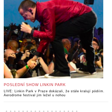
POSLEDNÍ SHOW LINKIN PARK
LIVE: Linkin Park v Praze dokázali, že stále kralují pódiím.
Aerodrome festival jim ležel u nohou