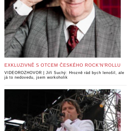
EXKLUZIVNĚ S OTCEM ČESKÉHO ROCK’N’ROLLU
VIDEOROZHOVOR | Jiří Suchý: Hrozně rád bych lenošil, ale
já to nedovedu, jsem workoholik