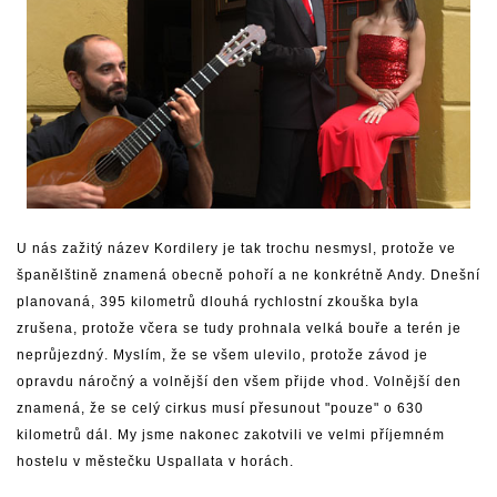
U nás zažitý název Kordilery je tak trochu nesmysl, protože ve
španělštině znamená obecně pohoří a ne konkrétně Andy. Dnešní
planovaná, 395 kilometrů dlouhá rychlostní zkouška byla
zrušena, protože včera se tudy prohnala velká bouře a terén je
neprůjezdný. Myslím, že se všem ulevilo, protože závod je
opravdu náročný a volnější den všem přijde vhod. Volnější den
znamená, že se celý cirkus musí přesunout "pouze" o 630
kilometrů dál. My jsme nakonec zakotvili ve velmi příjemném
hostelu v městečku Uspallata v horách.