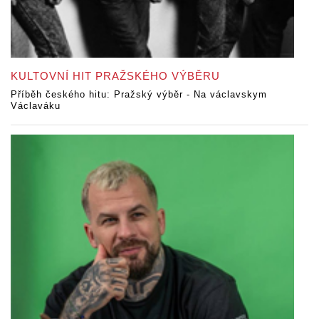
KULTOVNÍ HIT PRAŽSKÉHO VÝBĚRU
Příběh českého hitu: Pražský výběr - Na václavskym
Václaváku