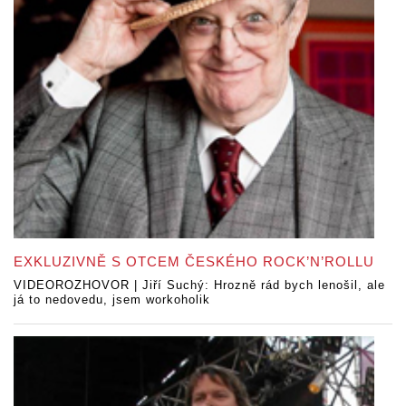
EXKLUZIVNĚ S OTCEM ČESKÉHO ROCK’N’ROLLU
VIDEOROZHOVOR | Jiří Suchý: Hrozně rád bych lenošil, ale
já to nedovedu, jsem workoholik