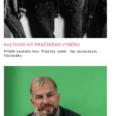
KULTOVNÍ HIT PRAŽSKÉHO VÝBĚRU
Příběh českého hitu: Pražský výběr - Na václavskym
Václaváku