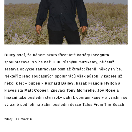
Bluey
tvrdí, že během skoro třicetileté kariéry
Incognita
spolupracoval s více než 1000 různými muzikanty, přičemž
sestava obvykle zahrnovala osm až čtrnáct členů, někdy i více.
Někteří z jeho současných spoluhráčů však působí v kapele již
několik let – bubeník
Richard Bailey
, basák
Francis Hylton
a
klávesista
Matt Cooper
. Zpěváci
Tony Momrelle
,
Joy Rose
a
Imaani
také poslední čtyři roky patří k oporám kapely a všichni se
výrazně podíleli na zatím poslední desce Tales From The Beach.
zdroj: D Smack U