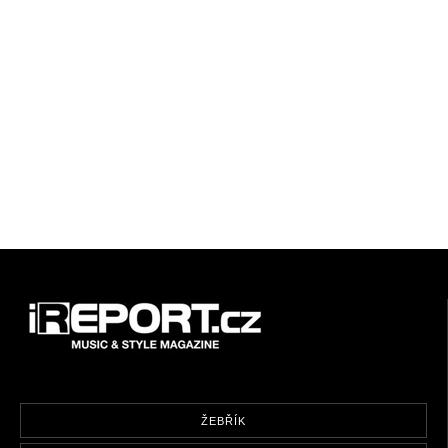
ŽEBŘÍK