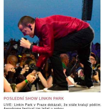
POSLEDNÍ SHOW LINKIN PARK
LIVE: Linkin Park v Praze dokázali, že stále kralují pódiím.
Aerodrome festival jim ležel u nohou