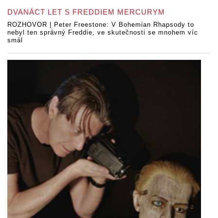
DVANÁCT LET S FREDDIEM MERCURYM
ROZHOVOR | Peter Freestone: V Bohemian Rhapsody to
nebyl ten správný Freddie, ve skutečnosti se mnohem víc
smál