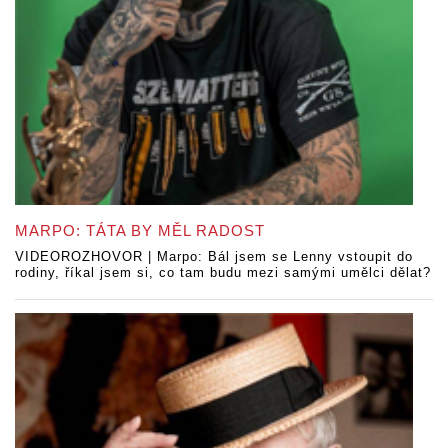
MARPO: TÁTA BY MĚL RADOST
VIDEOROZHOVOR | Marpo: Bál jsem se Lenny vstoupit do
rodiny, říkal jsem si, co tam budu mezi samými umělci dělat?