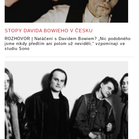
STOPY DAVIDA BOWIEHO V ČESKU
ROZHOVOR | Natáčení s Davidem Bowiem? „Nic podobného
jsme nikdy předtím ani potom už neviděli,“ vzpomínají ve
studiu Sono