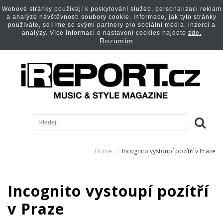
Webové stránky používají k poskytování služeb, personalizaci reklam
a analýze návštěvnosti soubory cookie. Informace, jak tyto stránky
používáte, sdílíme se svými partnery pro sociální média, inzerci a
analýzy. Více informací o nastavení cookies najdete
zde.
Rozumím
Home
Incognito vystoupí pozítří v Praze
Incognito vystoupí pozítří
v Praze