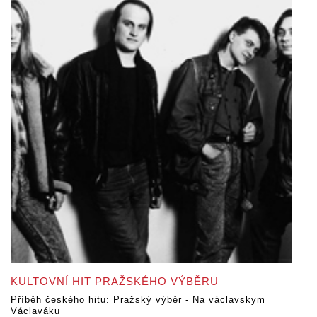
KULTOVNÍ HIT PRAŽSKÉHO VÝBĚRU
Příběh českého hitu: Pražský výběr - Na václavskym
Václaváku