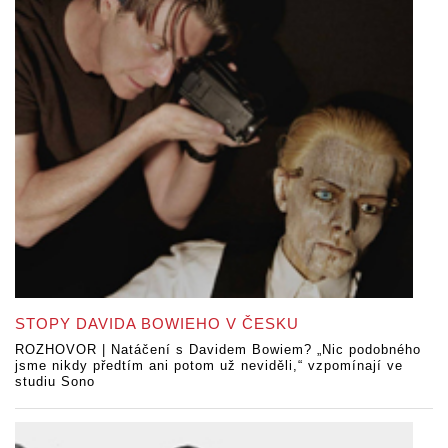
STOPY DAVIDA BOWIEHO V ČESKU
ROZHOVOR | Natáčení s Davidem Bowiem? „Nic podobného
jsme nikdy předtím ani potom už neviděli,“ vzpomínají ve
studiu Sono