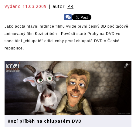
Vydáno 11.03.2009
| autor:
PR
Jako pocta hlavní hrdince filmu vyjde první český 3D počítačově
animovaný film Kozí příběh - Pověsti staré Prahy na DVD ve
speciální „chlupaté“ edici coby první chlupaté DVD v České
republice.
Kozí příběh na chlupatém DVD