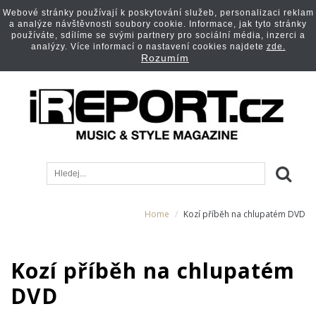
Webové stránky používají k poskytování služeb, personalizaci reklam
a analýze návštěvnosti soubory cookie. Informace, jak tyto stránky
používáte, sdílíme se svými partnery pro sociální média, inzerci a
analýzy. Více informací o nastavení cookies najdete
zde.
Rozumím
Home
Kozí příběh na chlupatém DVD
Kozí příběh na chlupatém
DVD