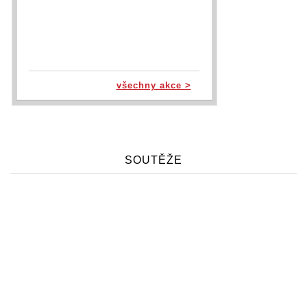
všechny akce >
SOUTĚŽE