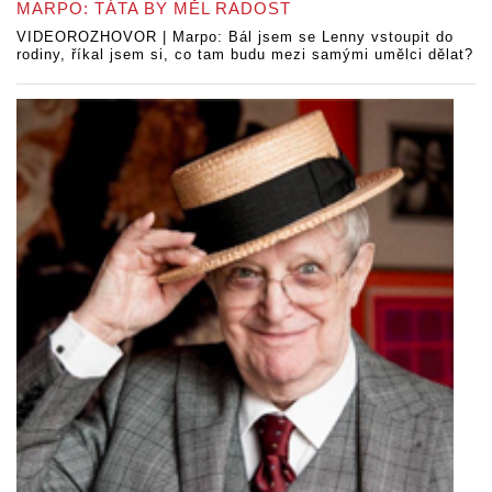
MARPO: TÁTA BY MĚL RADOST
VIDEOROZHOVOR | Marpo: Bál jsem se Lenny vstoupit do
rodiny, říkal jsem si, co tam budu mezi samými umělci dělat?