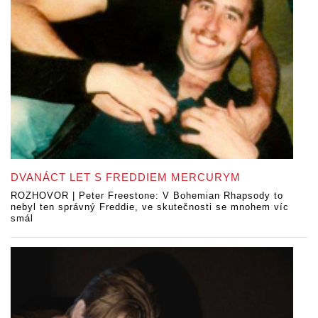
DVANÁCT LET S FREDDIEM MERCURYM
ROZHOVOR | Peter Freestone: V Bohemian Rhapsody to
nebyl ten správný Freddie, ve skutečnosti se mnohem víc
smál