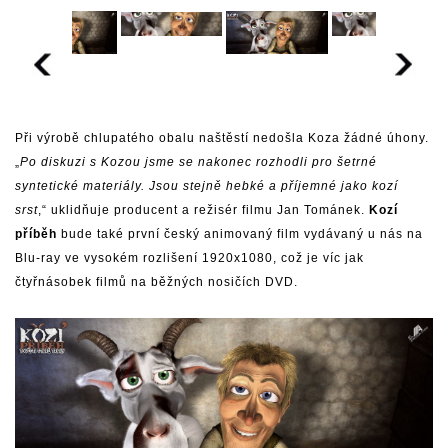
Při výrobě chlupatého obalu naštěstí nedošla Koza žádné úhony.
„
Po diskuzi s Kozou jsme se nakonec rozhodli pro šetrné
syntetické materiály. Jsou stejně hebké a příjemné jako kozí
srst
,“ uklidňuje producent a režisér filmu Jan Tománek.
Kozí
příběh
bude také první český animovaný film vydávaný u nás na
Blu-ray ve vysokém rozlišení 1920x1080, což je víc jak
čtyřnásobek filmů na běžných nosičích DVD.