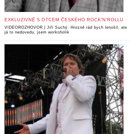
EXKLUZIVNĚ S OTCEM ČESKÉHO ROCK’N’ROLLU
VIDEOROZHOVOR | Jiří Suchý: Hrozně rád bych lenošil, ale
já to nedovedu, jsem workoholik