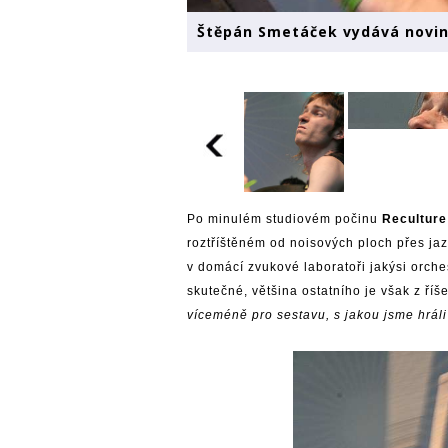
Štěpán Smetáček vydává novi
Po minulém studiovém počinu
Reculture
roztříštěném od noisových ploch přes ja
v domácí zvukové laboratoři jakýsi orches
skutečné, většina ostatního je však z říše
víceméně pro sestavu, s jakou jsme hráli