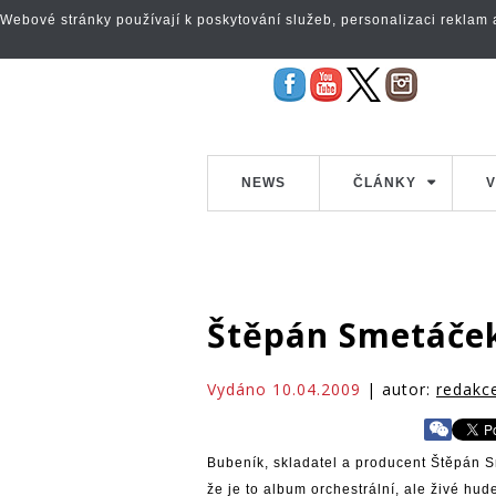
Webové stránky používají k poskytování služeb, personalizaci reklam a 
NEWS
ČLÁNKY
V
Štěpán Smetáče
Vydáno 10.04.2009
| autor:
redakc
Bubeník, skladatel a producent Štěpán S
že je to album orchestrální, ale živé hu