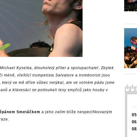
 Michael Kyselka, dlouholetý přítel a spolupachatel. Zbytek
či méně, vřeštící trumpetista Salvatore a trombonisti jsou
r, který se mě dříve vůbec netýkal, ale ve volném pádu jsme
 saxů a klávesáci se potloukali lesy smyčců jako houby v
těpánem Smetáčkem
a jeho zatím blíže nespecifikovaným
05
raze.
06
08