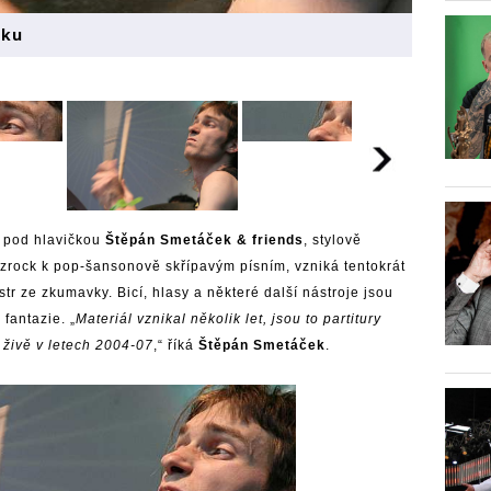
nku
pod hlavičkou
Štěpán Smetáček & friends
, stylově
zzrock k pop-šansonově skřípavým písním, vzniká tentokrát
tr ze zkumavky. Bicí, hlasy a některé další nástroje jsou
 fantazie. „
Materiál vznikal několik let, jsou to partitury
 živě v letech 2004-07
,“ říká
Štěpán Smetáček
.