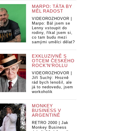
MARPO: TÁTA BY
MĚL RADOST
VIDEOROZHOVOR |
Marpo: Bál jsem se
Lenny vstoupit do
rodiny, říkal jsem si,
co tam budu mezi
samými umělci dělat?
EXKLUZIVNĚ S
OTCEM ČESKÉHO
ROCK’N’ROLLU
VIDEOROZHOVOR |
Jiří Suchý: Hrozně
rád bych lenošil, ale
já to nedovedu, jsem
workoholik
MONKEY
BUSINESS V
ARGENTINĚ
RETRO 2000 | Jak
Monkey Business