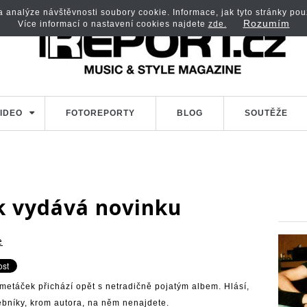
analýze návštěvnosti soubory cookie. Informace, jak tyto stránky použí
Rozumím
Více informací o nastavení cookies najdete
zde.
IDEO
FOTOREPORTY
BLOG
SOUTĚŽE
k vydává novinku
e
metáček přichází opět s netradičně pojatým albem. Hlásí,
debníky, krom autora, na něm nenajdete.