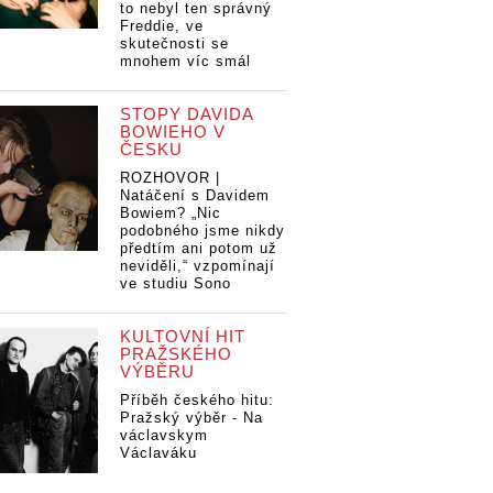
to nebyl ten správný
Freddie, ve
skutečnosti se
mnohem víc smál
STOPY DAVIDA
BOWIEHO V
ČESKU
ROZHOVOR |
Natáčení s Davidem
Bowiem? „Nic
podobného jsme nikdy
předtím ani potom už
neviděli,“ vzpomínají
ve studiu Sono
KULTOVNÍ HIT
PRAŽSKÉHO
VÝBĚRU
Příběh českého hitu:
Pražský výběr - Na
václavskym
Václaváku