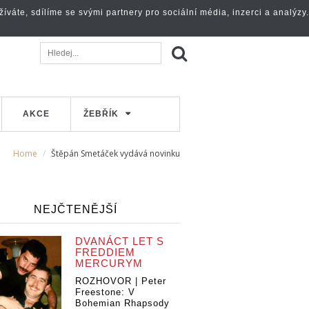
váte, sdílíme se svými partnery pro sociální média, inzerci a analýzy.
AKCE
ŽEBŘÍK
Home
Štěpán Smetáček vydává novinku
NEJČTENĚJŠÍ
DVANÁCT LET S
FREDDIEM
MERCURYM
ROZHOVOR | Peter
Freestone: V
Bohemian Rhapsody