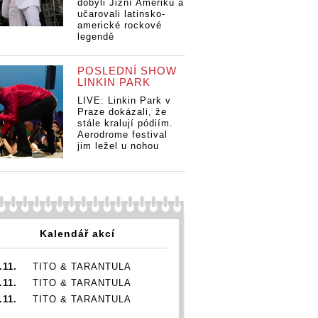
dobyli Jižní Ameriku a
učarovali latinsko-
americké rockové
legendě
POSLEDNÍ SHOW
LINKIN PARK
LIVE: Linkin Park v
Praze dokázali, že
stále kralují pódiím.
Aerodrome festival
jim ležel u nohou
Kalendář akcí
.11.
TITO & TARANTULA
.11.
TITO & TARANTULA
.11.
TITO & TARANTULA