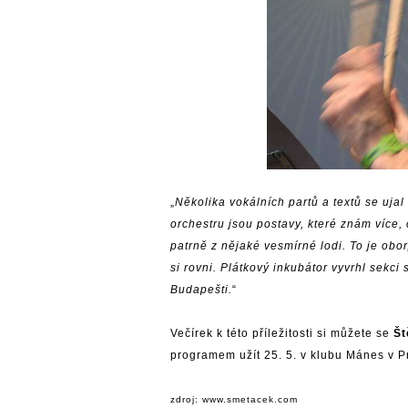
„
Několika vokálních partů a textů se ujal
orchestru jsou postavy, které znám více, 
patrně z nějaké vesmírné lodi. To je obo
si rovni. Plátkový inkubátor vyvrhl sekci
Budapešti.
“
Večírek k této příležitosti si můžete se
Š
programem užít 25. 5. v klubu Mánes v P
zdroj:
www.smetacek.com