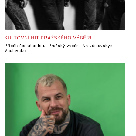
KULTOVNÍ HIT PRAŽSKÉHO VÝBĚRU
Příběh českého hitu: Pražský výběr - Na václavskym
Václaváku