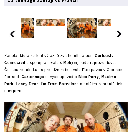
Cartonnage zahrají ve Francii
Kapela, která se loni výrazně zviditelnila albem
Curiously
Connected
a spolupracovala s
Mobym
, bude reprezentovat
Českou republiku na prestižním festivalu Europavox v Clermont
Ferrand.
Cartonnage
tu vystoupí vedle
Bloc Party
,
Maximo
Park
,
Loney Dear
,
I'm From Barcelona
a dalších zahraničních
interpretů.