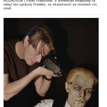
ROZHOVOR | Peter Freestone: V Bohemian Rhapsody to
nebyl ten správný Freddie, ve skutečnosti se mnohem víc
smál