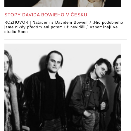
STOPY DAVIDA BOWIEHO V ČESKU
ROZHOVOR | Natáčení s Davidem Bowiem? „Nic podobného
jsme nikdy předtím ani potom už neviděli,“ vzpomínají ve
studiu Sono