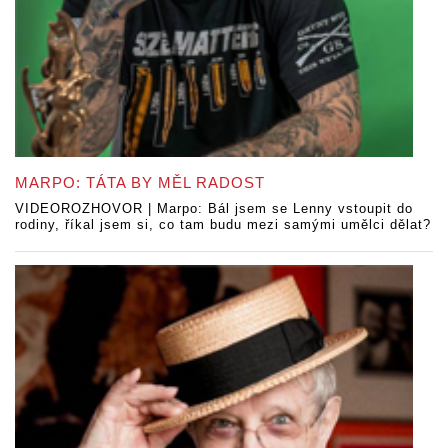
MARPO: TÁTA BY MĚL RADOST
VIDEOROZHOVOR | Marpo: Bál jsem se Lenny vstoupit do
rodiny, říkal jsem si, co tam budu mezi samými umělci dělat?