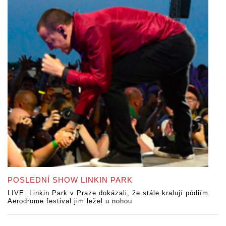
POSLEDNÍ SHOW LINKIN PARK
LIVE: Linkin Park v Praze dokázali, že stále kralují pódiím.
Aerodrome festival jim ležel u nohou