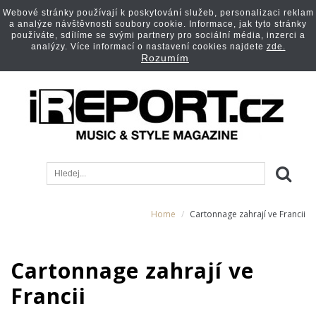
Webové stránky používají k poskytování služeb, personalizaci reklam
a analýze návštěvnosti soubory cookie. Informace, jak tyto stránky
používáte, sdílíme se svými partnery pro sociální média, inzerci a
analýzy. Více informací o nastavení cookies najdete
zde.
Rozumím
Home
Cartonnage zahrají ve Francii
Cartonnage zahrají ve
Francii