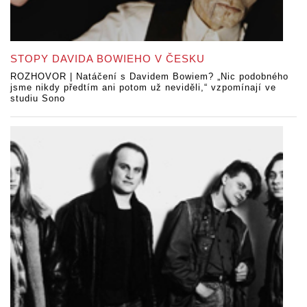
STOPY DAVIDA BOWIEHO V ČESKU
ROZHOVOR | Natáčení s Davidem Bowiem? „Nic podobného
jsme nikdy předtím ani potom už neviděli,“ vzpomínají ve
studiu Sono