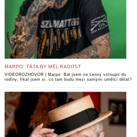
MARPO: TÁTA BY MĚL RADOST
VIDEOROZHOVOR | Marpo: Bál jsem se Lenny vstoupit do
rodiny, říkal jsem si, co tam budu mezi samými umělci dělat?