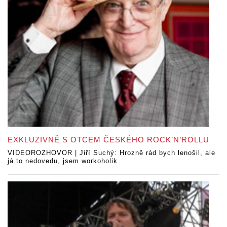
EXKLUZIVNĚ S OTCEM ČESKÉHO ROCK’N’ROLLU
VIDEOROZHOVOR | Jiří Suchý: Hrozně rád bych lenošil, ale
já to nedovedu, jsem workoholik