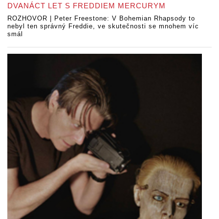
DVANÁCT LET S FREDDIEM MERCURYM
ROZHOVOR | Peter Freestone: V Bohemian Rhapsody to
nebyl ten správný Freddie, ve skutečnosti se mnohem víc
smál