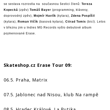
se sestava rozrostla na současnou šestici členů:
Tereza
Kopecká
(zpěv)
Tomáš Bayer
(programming, klávesy,
doprovodný zpěv),
Mojmír Havlík
(kytara),
Zdena Pospíšil
(kytara),
Roman Vičík
(basová kytara),
Ctirad Tomis
(bicí). Letos
v březnu jim u Indies MG Records vyšlo debutové album
pojmenované Erase.
Skateshop.cz Erase Tour 09:
06.5. Praha, Matrix
07.5. Jablonec nad Nisou, klub Na rampě
08.5. Hradec Králové, La Putika