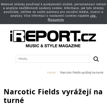
Webové stránky používají k poskytování služeb, personalizaci reklam
a analýze návštěvnosti soubory cookie. Informace, jak tyto stránky
používáte, sdílíme se svými partnery pro sociální média, inzerci a
analýzy. Více informací o nastavení cookies najdete
zde.
Rozumím
Home
Narcotic Fields vyrážejí na turné
Narcotic Fields vyrážejí na
turné