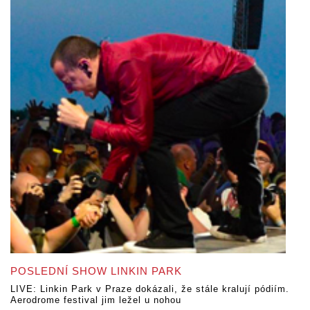
POSLEDNÍ SHOW LINKIN PARK
LIVE: Linkin Park v Praze dokázali, že stále kralují pódiím.
Aerodrome festival jim ležel u nohou