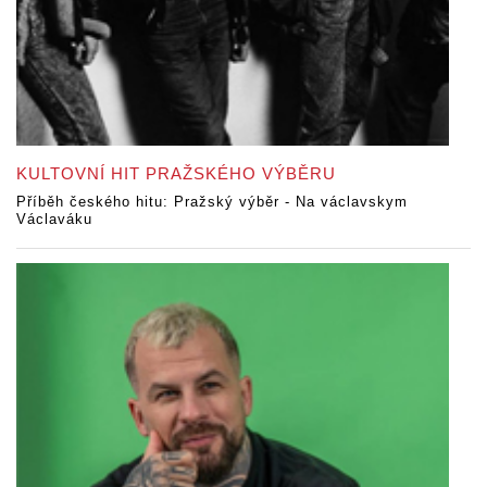
KULTOVNÍ HIT PRAŽSKÉHO VÝBĚRU
Příběh českého hitu: Pražský výběr - Na václavskym
Václaváku