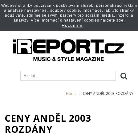
Webové stránky používají k poskytování služeb, personalizaci reklam
a analýze návštěvnosti soubory cookie. Informace, jak tyto stránky
používáte, sdílíme se svými partnery pro sociální média, inzerci a
analýzy. Více informací o nastavení cookies najdete
zde.
Rozumím
Home
CENY ANDĚL 2003 ROZDÁNY
CENY ANDĚL 2003
ROZDÁNY