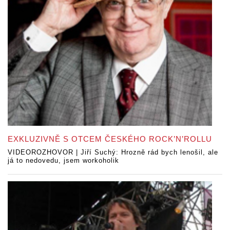
EXKLUZIVNĚ S OTCEM ČESKÉHO ROCK’N’ROLLU
VIDEOROZHOVOR | Jiří Suchý: Hrozně rád bych lenošil, ale
já to nedovedu, jsem workoholik