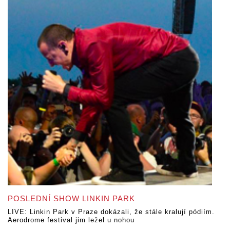
POSLEDNÍ SHOW LINKIN PARK
LIVE: Linkin Park v Praze dokázali, že stále kralují pódiím.
Aerodrome festival jim ležel u nohou