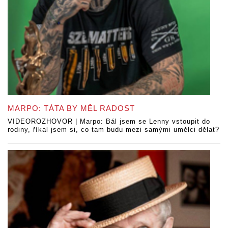
MARPO: TÁTA BY MĚL RADOST
VIDEOROZHOVOR | Marpo: Bál jsem se Lenny vstoupit do
rodiny, říkal jsem si, co tam budu mezi samými umělci dělat?