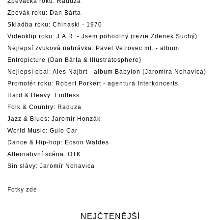
Zpevacka roku: Raduza
Zpevák roku: Dan Bárta
Skladba roku: Chinaski - 1970
Videoklip roku: J.A.R. - Jsem pohodlný (rezie Zdenek Suchý)
Nejlepsí zvuková nahrávka: Pavel Vetrovec ml. - album
Entropicture (Dan Bárta & Illustratosphere)
Nejlepsí obal: Ales Najbrt - album Babylon (Jaromíra Nohavica)
Promotér roku: Robert Porkert - agentura Interkoncerts
Hard & Heavy: Endless
Folk & Country: Raduza
Jazz & Blues: Jaromír Honzák
World Music: Gulo Car
Dance & Hip-hop: Ecson Waldes
Alternativní scéna: OTK
Sín slávy: Jaromír Nohavica
Fotky zde
NEJČTENĚJŠÍ