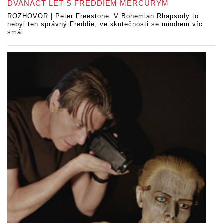
DVANÁCT LET S FREDDIEM MERCURYM
ROZHOVOR | Peter Freestone: V Bohemian Rhapsody to
nebyl ten správný Freddie, ve skutečnosti se mnohem víc
smál