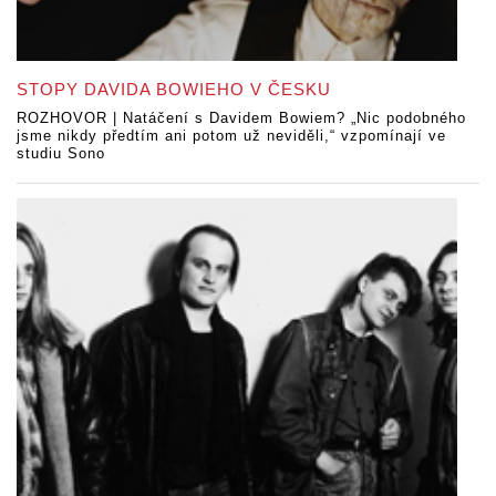
STOPY DAVIDA BOWIEHO V ČESKU
ROZHOVOR | Natáčení s Davidem Bowiem? „Nic podobného
jsme nikdy předtím ani potom už neviděli,“ vzpomínají ve
studiu Sono