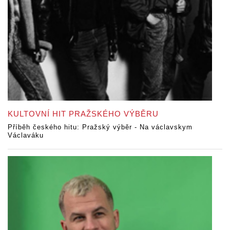
KULTOVNÍ HIT PRAŽSKÉHO VÝBĚRU
Příběh českého hitu: Pražský výběr - Na václavskym
Václaváku