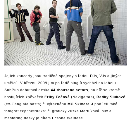
Jejich koncerty jsou tradičně spojeny s řadou DJs, VJs a jiných
umělců. V březnu 2009 jim po řadě singlů vychází na labelu
SubPub debutová deska
44 thousand actors
, na níž se kromě
hostujících zpěvaček
Eriky Fečové
(Navigators),
Radky Slukové
(ex-Gang ala basta) či výrazného
MC Skivera J
podíleli také
fotograficky “petru3ka” či graficky Zuzka Mertlíková. Mix a
mastering desky je dílem Ecsona Waldese.