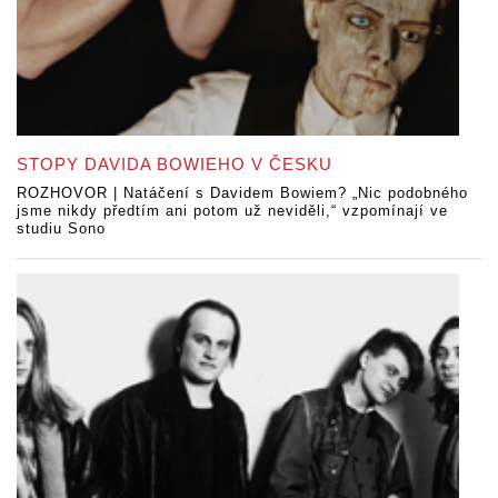
STOPY DAVIDA BOWIEHO V ČESKU
ROZHOVOR | Natáčení s Davidem Bowiem? „Nic podobného
jsme nikdy předtím ani potom už neviděli,“ vzpomínají ve
studiu Sono