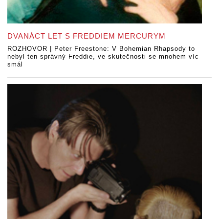
DVANÁCT LET S FREDDIEM MERCURYM
ROZHOVOR | Peter Freestone: V Bohemian Rhapsody to
nebyl ten správný Freddie, ve skutečnosti se mnohem víc
smál