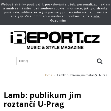
Webové stránky používají k poskytování služeb, personalizaci reklam
a analýze návštěvnosti soubory cookie. Informace, jak tyto stránky
používáte, sdílíme se svými partnery pro sociální média, inzerci a
analýzy. Více informací o nastavení cookies najdete
zde.
Rozumím
Home
Lamb: publikum jim roztančí U-Prag
Lamb: publikum jim
roztančí U-Prag