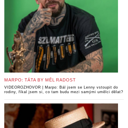
MARPO: TÁTA BY MĚL RADOST
VIDEOROZHOVOR | Marpo: Bál jsem se Lenny vstoupit do
rodiny, říkal jsem si, co tam budu mezi samými umělci dělat?