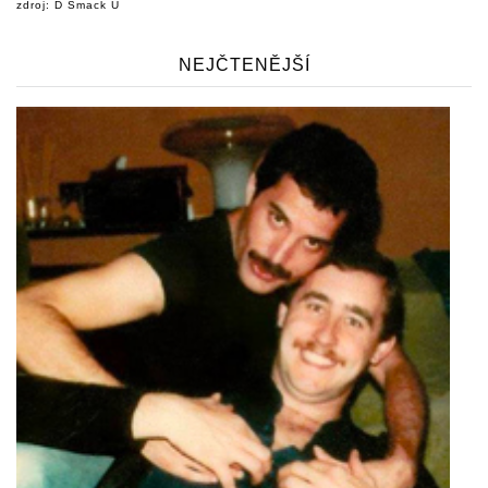
zdroj: D Smack U
NEJČTENĚJŠÍ