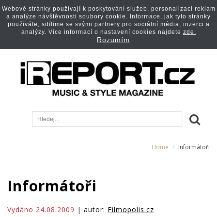
Webové stránky používají k poskytování služeb, personalizaci reklam
a analýze návštěvnosti soubory cookie. Informace, jak tyto stránky
používáte, sdílíme se svými partnery pro sociální média, inzerci a
analýzy. Více informací o nastavení cookies najdete
zde.
Rozumím
Home
Informátoři
Informátoři
Vydáno 24.08.2009
| autor:
Filmopolis.cz