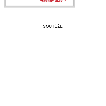
všechny akce >
SOUTĚŽE