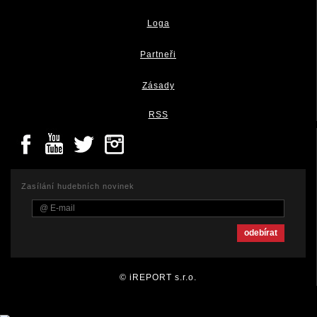
Loga
Partneři
Zásady
RSS
Zasílání hudebních novinek
© iREPORT s.r.o.