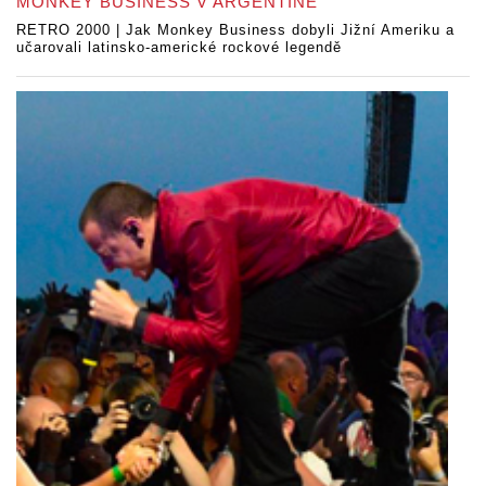
MONKEY BUSINESS V ARGENTINĚ
RETRO 2000 | Jak Monkey Business dobyli Jižní Ameriku a
učarovali latinsko-americké rockové legendě