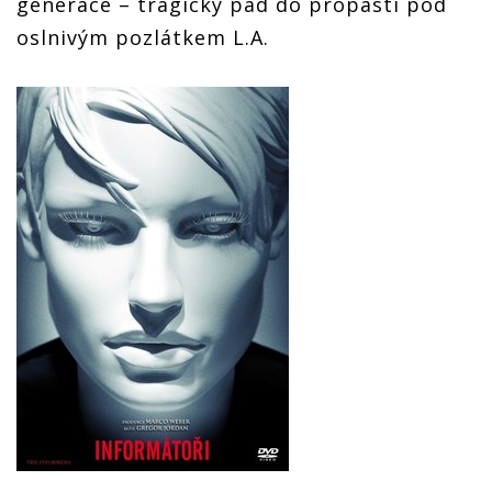
generace – tragický pád do propasti pod
oslnivým pozlátkem L.A.