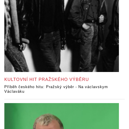
KULTOVNÍ HIT PRAŽSKÉHO VÝBĚRU
Příběh českého hitu: Pražský výběr - Na václavskym
Václaváku