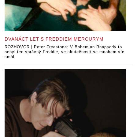
DVANÁCT LET S FREDDIEM MERCURYM
ROZHOVOR | Peter Freestone: V Bohemian Rhapsody to
nebyl ten správný Freddie, ve skutečnosti se mnohem víc
smál