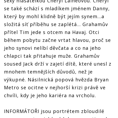
sexy hlasatelkou Cheryl Laineovou. Cheryl
se také schází s mladíkem jménem Danny,
který by mohl klidně být jejím synem…a
složitá síť příběhu se zaplétá… Grahamův
přítel Tim jede s otcem na Havaj. Otci
během pobytu začne vrtat hlavou, proč se
jeho synovi nelíbí děvčata a co na jeho
chlapci tak přitahuje muže. Grahamův
soused Jack drží v zajetí dítě, které unesl z
mnohem temnějších důvodů, než je
výkupné. Násilnická popová hvězda Bryan
Metro se ocitne v nejhorší krizi právě ve
chvíli, kdy je jeho kariéra na vrcholu.
INFORMÁTOŘI jsou portrétem zbloudilé