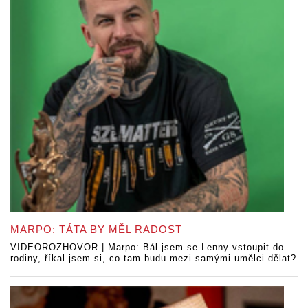
MARPO: TÁTA BY MĚL RADOST
VIDEOROZHOVOR | Marpo: Bál jsem se Lenny vstoupit do
rodiny, říkal jsem si, co tam budu mezi samými umělci dělat?