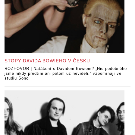
STOPY DAVIDA BOWIEHO V ČESKU
ROZHOVOR | Natáčení s Davidem Bowiem? „Nic podobného
jsme nikdy předtím ani potom už neviděli,“ vzpomínají ve
studiu Sono