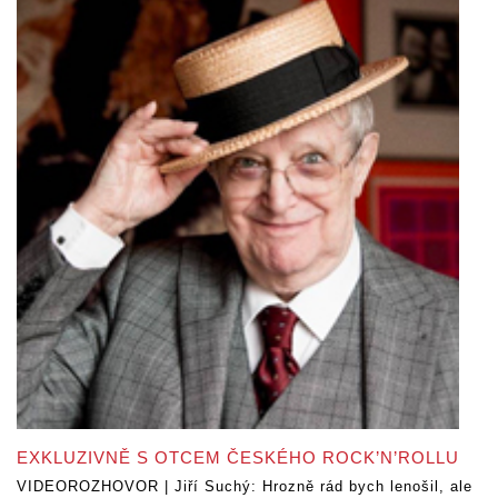
EXKLUZIVNĚ S OTCEM ČESKÉHO ROCK’N’ROLLU
VIDEOROZHOVOR | Jiří Suchý: Hrozně rád bych lenošil, ale