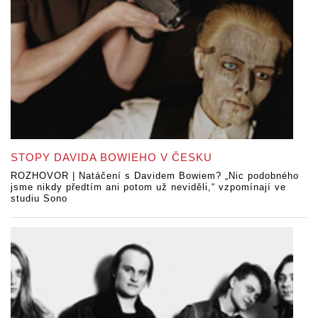
STOPY DAVIDA BOWIEHO V ČESKU
ROZHOVOR | Natáčení s Davidem Bowiem? „Nic podobného
jsme nikdy předtím ani potom už neviděli,“ vzpomínají ve
studiu Sono