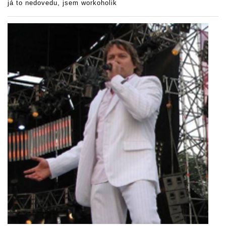
já to nedovedu, jsem workoholik