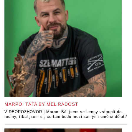
MARPO: TÁTA BY MĚL RADOST
VIDEOROZHOVOR | Marpo: Bál jsem se Lenny vstoupit do
rodiny, říkal jsem si, co tam budu mezi samými umělci dělat?