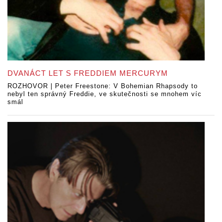
DVANÁCT LET S FREDDIEM MERCURYM
ROZHOVOR | Peter Freestone: V Bohemian Rhapsody to
nebyl ten správný Freddie, ve skutečnosti se mnohem víc
smál