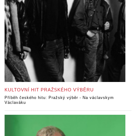
KULTOVNÍ HIT PRAŽSKÉHO VÝBĚRU
Příběh českého hitu: Pražský výběr - Na václavskym
Václaváku