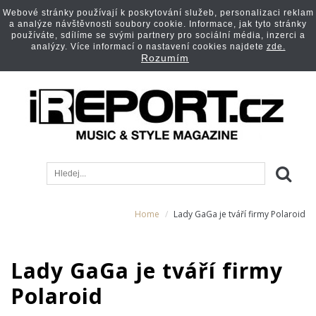
Webové stránky používají k poskytování služeb, personalizaci reklam
a analýze návštěvnosti soubory cookie. Informace, jak tyto stránky
používáte, sdílíme se svými partnery pro sociální média, inzerci a
analýzy. Více informací o nastavení cookies najdete
zde.
Rozumím
Home
Lady GaGa je tváří firmy Polaroid
Lady GaGa je tváří firmy
Polaroid