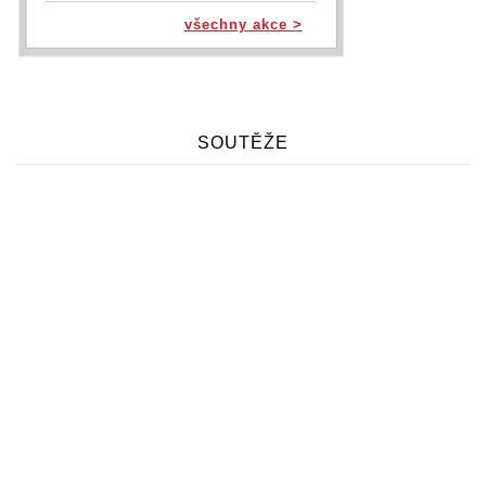
všechny akce >
SOUTĚŽE