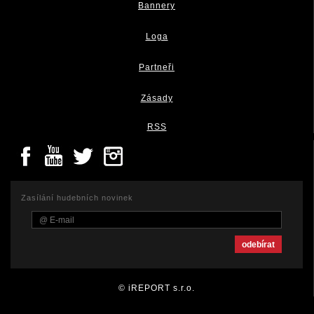
Bannery
Loga
Partneři
Zásady
RSS
Zasílání hudebních novinek
© iREPORT s.r.o.