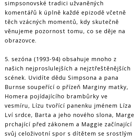
simpsonovské tradici užvaněných
komentářů k úplně každé epizodě včetně
těch vzácných momentů, kdy skutečně
věnujeme pozornost tomu, co se děje na
obrazovce.
5. sezóna (1993-94) obsahuje mnoho z
našich nejproslulejších a nejztřeštěnějších
scének. Uvidíte dědu Simpsona a pana
Burnse soupeřící o přízeň Marginy matky,
Homera pojídajícího brambůrky ve
vesmíru, Lízu tvořící panenku jménem Líza
Lví srdce, Barta a jeho nového slona, Marge
prchající před zákonem a Maggie začínající
svůj celoživotní spor s dítětem se srostlým