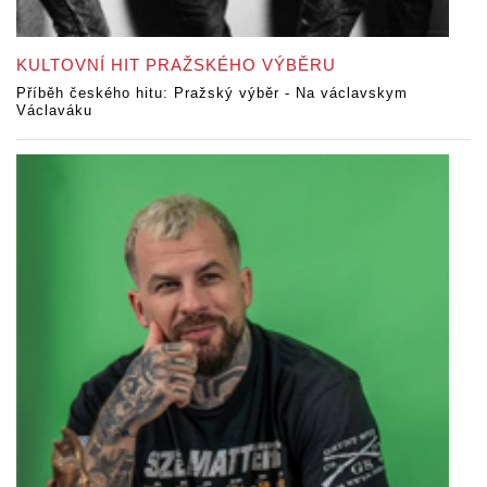
KULTOVNÍ HIT PRAŽSKÉHO VÝBĚRU
Příběh českého hitu: Pražský výběr - Na václavskym
Václaváku