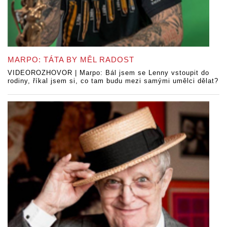
MARPO: TÁTA BY MĚL RADOST
VIDEOROZHOVOR | Marpo: Bál jsem se Lenny vstoupit do
rodiny, říkal jsem si, co tam budu mezi samými umělci dělat?