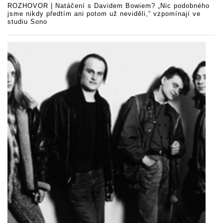
ROZHOVOR | Natáčení s Davidem Bowiem? „Nic podobného
jsme nikdy předtím ani potom už neviděli,“ vzpomínají ve
studiu Sono