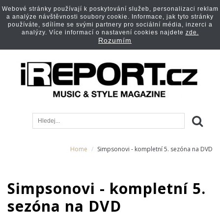
Webové stránky používají k poskytování služeb, personalizaci reklam
a analýze návštěvnosti soubory cookie. Informace, jak tyto stránky
používáte, sdílíme se svými partnery pro sociální média, inzerci a
analýzy. Více informací o nastavení cookies najdete
zde.
Rozumím
Home
Simpsonovi - kompletní 5. sezóna na DVD
Simpsonovi - kompletní 5.
sezóna na DVD