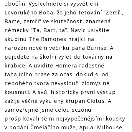
obočím. Vyslechnete si vysvětlení
Levorukého Boba, že jeho tetování “Zemři,
Barte, zemři” ve skutečnosti znamená
německy “Ta, Bart, ta”. Navíc uslyšíte
skupinu The Ramones hrající na
narozeninovém večírku pana Burnse. A
pojedete na školní výlet do továrny na
krabice. A uvidíte Homera radostně
tahajícího prase za ocas, dokud si od
nebohého tvora nevyslouží zlomyslné
kousnutí. A svůj historicky první výstup
zažije věčně vykulený křupan Cletus. A
samozřejmě jsme celou sezónu
prošpikovali těmi nejvypečenějšími kousky
v podání Čmeláčího muže, Apua, Milhouse,