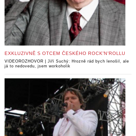
EXKLUZIVNĚ S OTCEM ČESKÉHO ROCK’N’ROLLU
VIDEOROZHOVOR | Jiří Suchý: Hrozně rád bych lenošil, ale
já to nedovedu, jsem workoholik