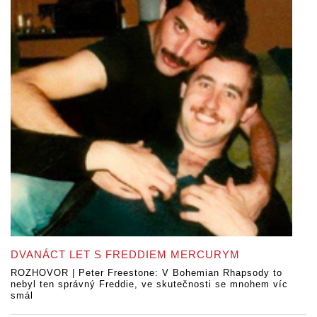
DVANÁCT LET S FREDDIEM MERCURYM
ROZHOVOR | Peter Freestone: V Bohemian Rhapsody to
nebyl ten správný Freddie, ve skutečnosti se mnohem víc
smál