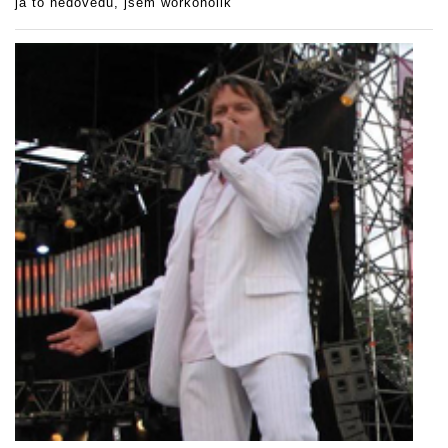
já to nedovedu, jsem workoholik