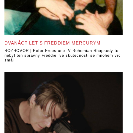
DVANÁCT LET S FREDDIEM MERCURYM
ROZHOVOR | Peter Freestone: V Bohemian Rhapsody to
nebyl ten správný Freddie, ve skutečnosti se mnohem víc
smál