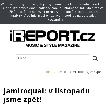
Webové stránky používají k poskytování služeb, personalizaci reklam
a analýze návštěvnosti soubory cookie. Informace, jak tyto stránky
používáte, sdílíme se svými partnery pro sociální média, inzerci a
analýzy. Více informací o nastavení cookies najdete
zde.
Rozumím
Home
Jamiroquai: v listopadu jsme zpět!
Jamiroquai: v listopadu
jsme zpět!