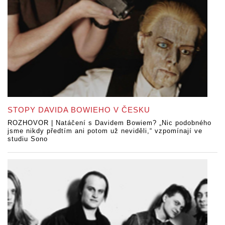
STOPY DAVIDA BOWIEHO V ČESKU
ROZHOVOR | Natáčení s Davidem Bowiem? „Nic podobného
jsme nikdy předtím ani potom už neviděli,“ vzpomínají ve
studiu Sono