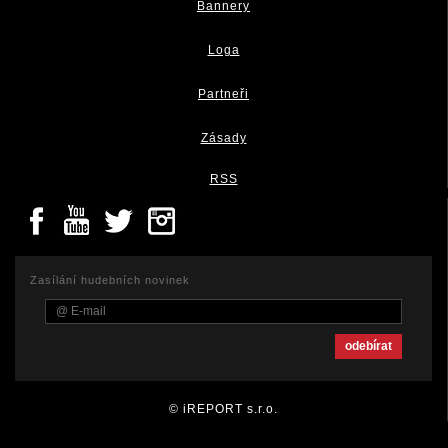
Bannery
Loga
Partneři
Zásady
RSS
Zasílání hudebních novinek
© iREPORT s.r.o.