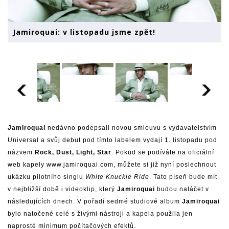
Jamiroquai: v listopadu jsme zpět!
Jamiroquai
nedávno podepsali novou smlouvu s vydavatelstvím
Universal a svůj debut pod tímto labelem vydají 1. listopadu pod
názvem
Rock, Dust, Light, Star
. Pokud se podíváte na oficiální
web kapely
www.jamiroquai.com
, můžete si již nyní poslechnout
ukázku pilotního singlu
White Knuckle Ride
. Tato píseň bude mít
v nejbližší době i videoklip, který
Jamiroquai
budou natáčet v
následujících dnech. V pořadí sedmé studiové album
Jamiroquai
bylo natočené celé s živými nástroji a kapela použila jen
naprosté minimum počítačových efektů.