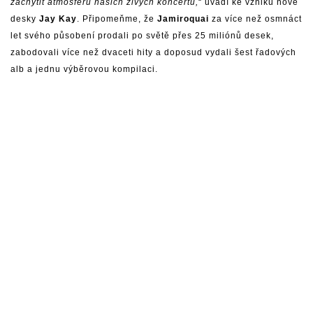
zachytit atmosféru našich živých koncertů,
“ uvádí ke vzniku nové
desky
Jay Kay
. Připomeňme, že
Jamiroquai
za více než osmnáct
let svého působení prodali po světě přes 25 miliónů desek,
zabodovali více než dvaceti hity a doposud vydali šest řadových
alb a jednu výběrovou kompilaci.