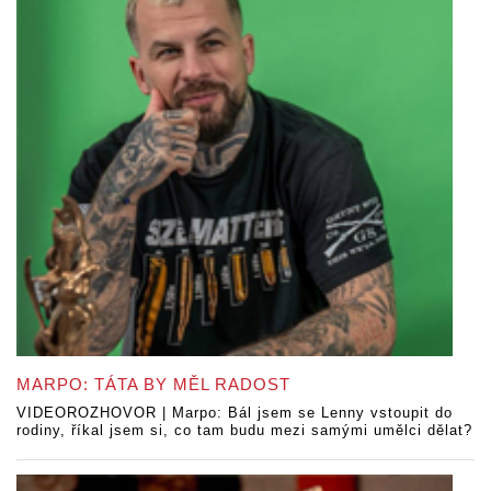
MARPO: TÁTA BY MĚL RADOST
VIDEOROZHOVOR | Marpo: Bál jsem se Lenny vstoupit do
rodiny, říkal jsem si, co tam budu mezi samými umělci dělat?