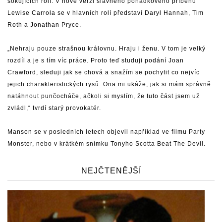
šokujících rolí. V nové verzi slavného pohádkového příběhu
Lewise Carrola se v hlavních rolí představí Daryl Hannah, Tim
Roth a Jonathan Pryce.
„Nehraju pouze strašnou královnu. Hraju i ženu. V tom je velký
rozdíl a je s tím víc práce. Proto teď studuji podání Joan
Crawford, sleduji jak se chová a snažím se pochytit co nejvíc
jejich charakteristických rysů. Ona mi ukáže, jak si mám správně
natáhnout punčocháče, ačkoli si myslím, že tuto část jsem už
zvládl,“ tvrdí starý provokatér.
Manson se v posledních letech objevil například ve filmu Party
Monster, nebo v krátkém snímku Tonyho Scotta Beat The Devil.
NEJČTENĚJŠÍ