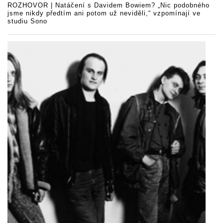
ROZHOVOR | Natáčení s Davidem Bowiem? „Nic podobného
jsme nikdy předtím ani potom už neviděli,“ vzpomínají ve
studiu Sono