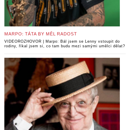
MARPO: TÁTA BY MĚL RADOST
VIDEOROZHOVOR | Marpo: Bál jsem se Lenny vstoupit do
rodiny, říkal jsem si, co tam budu mezi samými umělci dělat?