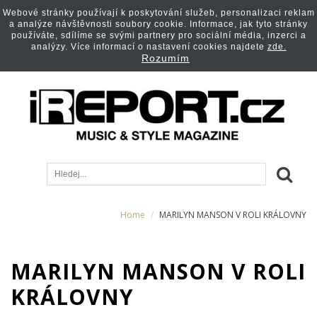
Webové stránky používají k poskytování služeb, personalizaci reklam
a analýze návštěvnosti soubory cookie. Informace, jak tyto stránky
používáte, sdílíme se svými partnery pro sociální média, inzerci a
analýzy. Více informací o nastavení cookies najdete
zde.
Rozumím
Home
MARILYN MANSON V ROLI KRÁLOVNY
MARILYN MANSON V ROLI
KRÁLOVNY