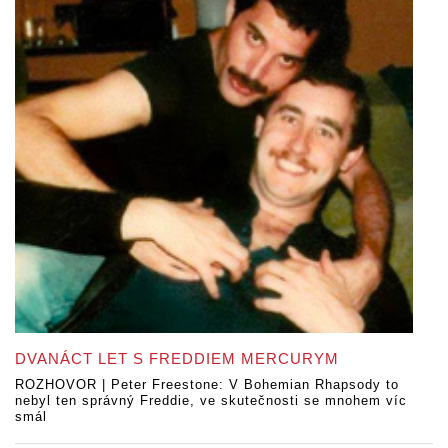
DVANÁCT LET S FREDDIEM MERCURYM
ROZHOVOR | Peter Freestone: V Bohemian Rhapsody to
nebyl ten správný Freddie, ve skutečnosti se mnohem víc
smál