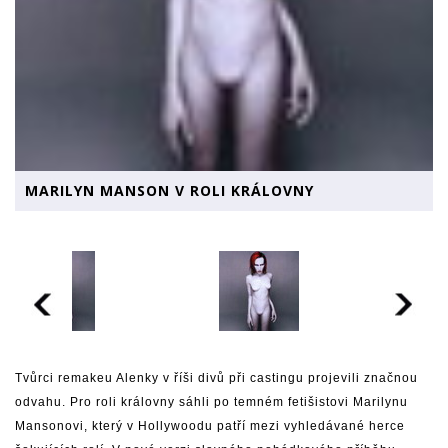
MARILYN MANSON V ROLI KRÁLOVNY
Tvůrci remakeu Alenky v říši divů při castingu projevili značnou
odvahu. Pro roli královny sáhli po temném fetišistovi Marilynu
Mansonovi, který v Hollywoodu patří mezi vyhledávané herce