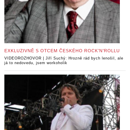
EXKLUZIVNĚ S OTCEM ČESKÉHO ROCK’N’ROLLU
VIDEOROZHOVOR | Jiří Suchý: Hrozně rád bych lenošil, ale
já to nedovedu, jsem workoholik