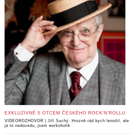
EXKLUZIVNĚ S OTCEM ČESKÉHO ROCK’N’ROLLU
VIDEOROZHOVOR | Jiří Suchý: Hrozně rád bych lenošil, ale
já to nedovedu, jsem workoholik