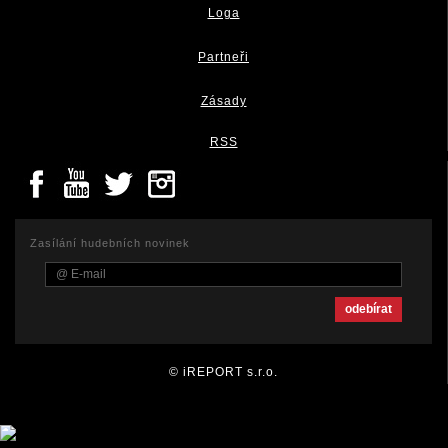
Loga
Partneři
Zásady
RSS
Zasílání hudebních novinek
© iREPORT s.r.o.