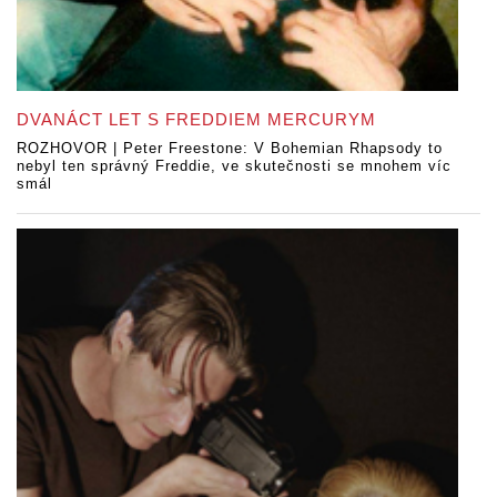
DVANÁCT LET S FREDDIEM MERCURYM
ROZHOVOR | Peter Freestone: V Bohemian Rhapsody to
nebyl ten správný Freddie, ve skutečnosti se mnohem víc
smál