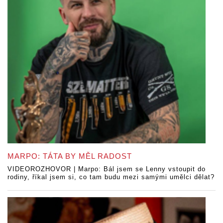
MARPO: TÁTA BY MĚL RADOST
VIDEOROZHOVOR | Marpo: Bál jsem se Lenny vstoupit do
rodiny, říkal jsem si, co tam budu mezi samými umělci dělat?