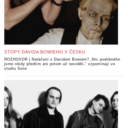
STOPY DAVIDA BOWIEHO V ČESKU
ROZHOVOR | Natáčení s Davidem Bowiem? „Nic podobného
jsme nikdy předtím ani potom už neviděli,“ vzpomínají ve
studiu Sono