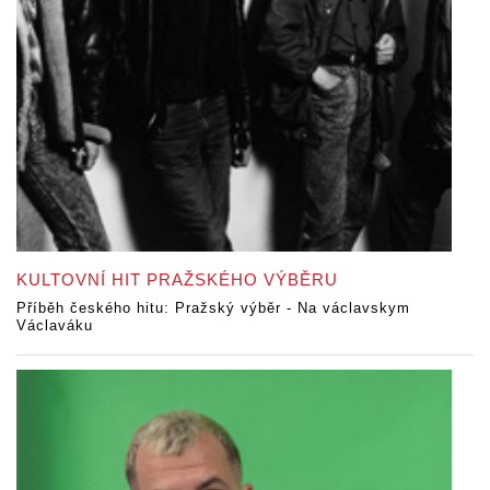
KULTOVNÍ HIT PRAŽSKÉHO VÝBĚRU
Příběh českého hitu: Pražský výběr - Na václavskym
Václaváku