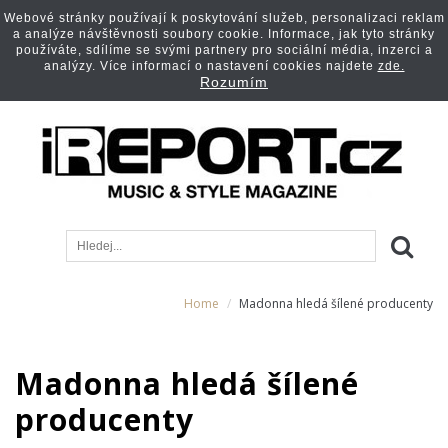
Webové stránky používají k poskytování služeb, personalizaci reklam
a analýze návštěvnosti soubory cookie. Informace, jak tyto stránky
používáte, sdílíme se svými partnery pro sociální média, inzerci a
analýzy. Více informací o nastavení cookies najdete
zde.
Rozumím
Home
Madonna hledá šílené producenty
Madonna hledá šílené
producenty