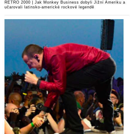
RETRO 2000 | Jak Monkey Business dobyli Jižní Ameriku a
učarovali latinsko-americké rockové legendě