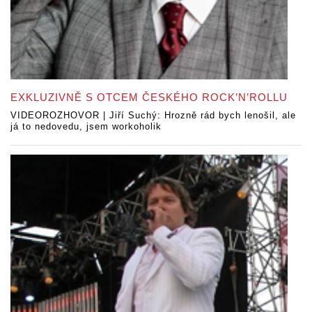
EXKLUZIVNĚ S OTCEM ČESKÉHO ROCK’N’ROLLU
VIDEOROZHOVOR | Jiří Suchý: Hrozně rád bych lenošil, ale
já to nedovedu, jsem workoholik