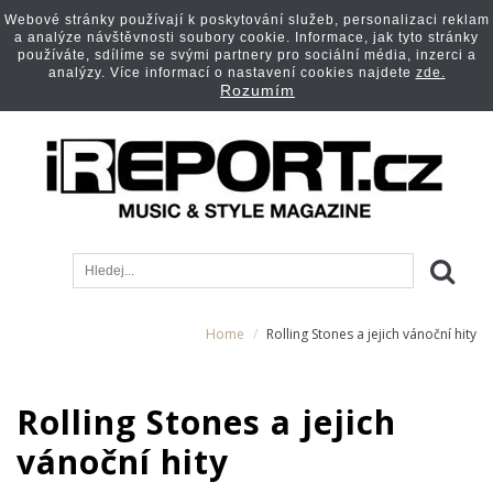
Webové stránky používají k poskytování služeb, personalizaci reklam
a analýze návštěvnosti soubory cookie. Informace, jak tyto stránky
používáte, sdílíme se svými partnery pro sociální média, inzerci a
analýzy. Více informací o nastavení cookies najdete
zde.
Rozumím
Home
Rolling Stones a jejich vánoční hity
Rolling Stones a jejich
vánoční hity