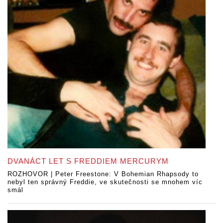
DVANÁCT LET S FREDDIEM MERCURYM
ROZHOVOR | Peter Freestone: V Bohemian Rhapsody to
nebyl ten správný Freddie, ve skutečnosti se mnohem víc
smál