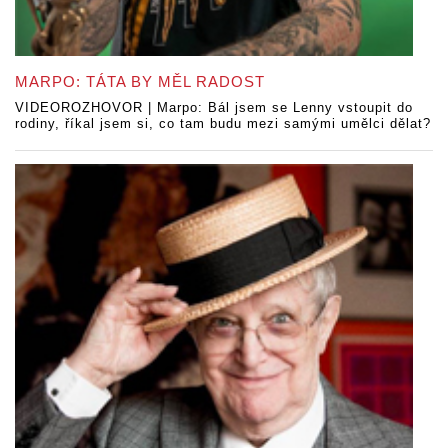
MARPO: TÁTA BY MĚL RADOST
VIDEOROZHOVOR | Marpo: Bál jsem se Lenny vstoupit do
rodiny, říkal jsem si, co tam budu mezi samými umělci dělat?