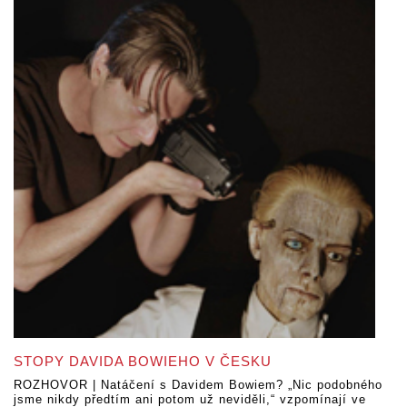
STOPY DAVIDA BOWIEHO V ČESKU
ROZHOVOR | Natáčení s Davidem Bowiem? „Nic podobného
jsme nikdy předtím ani potom už neviděli,“ vzpomínají ve