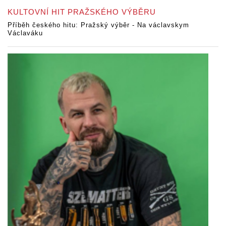
KULTOVNÍ HIT PRAŽSKÉHO VÝBĚRU
Příběh českého hitu: Pražský výběr - Na václavskym
Václaváku