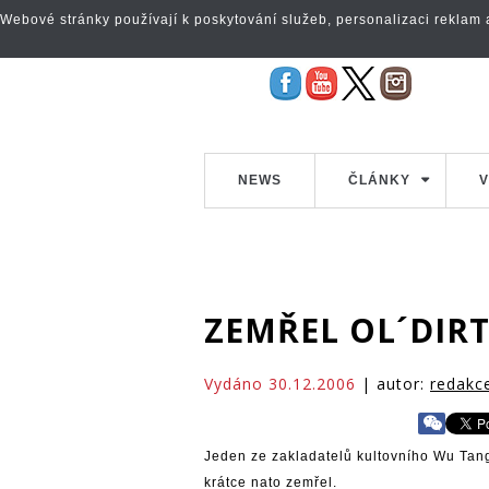
Webové stránky používají k poskytování služeb, personalizaci reklam a 
NEWS
ČLÁNKY
V
ZEMŘEL OL´DIR
Vydáno 30.12.2006
| autor:
redakc
Jeden ze zakladatelů kultovního Wu Tan
krátce nato zemřel.