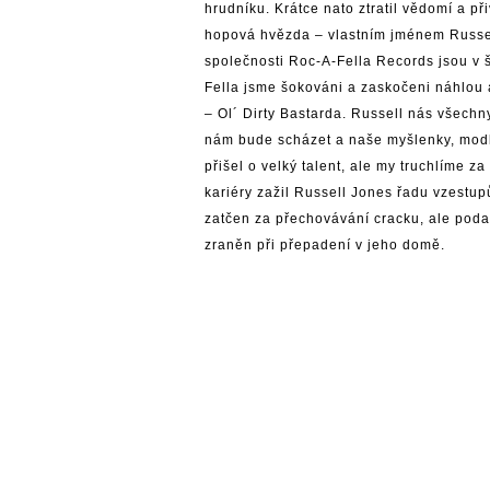
hrudníku. Krátce nato ztratil vědomí a př
hopová hvězda – vlastním jménem Russel
společnosti Roc-A-Fella Records jsou v 
Fella jsme šokováni a zaskočeni náhlou a
– Ol´ Dirty Bastarda. Russell nás všechn
nám bude scházet a naše myšlenky, modli
přišel o velký talent, ale my truchlíme 
kariéry zažil Russell Jones řadu vzestu
zatčen za přechovávání cracku, ale podař
zraněn při přepadení v jeho domě.