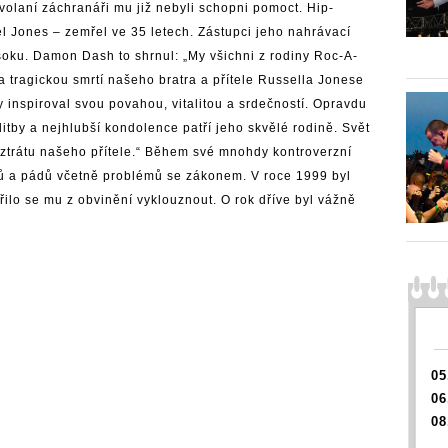
ivolaní záchranáři mu již nebyli schopni pomoct. Hip-
 Jones – zemřel ve 35 letech. Zástupci jeho nahrávací
šoku. Damon Dash to shrnul: „My všichni z rodiny Roc-A-
 tragickou smrtí našeho bratra a přítele Russella Jonese
y inspiroval svou povahou, vitalitou a srdečností. Opravdu
tby a nejhlubší kondolence patří jeho skvělé rodině. Svět
za ztrátu našeho přítele.“ Během své mnohdy kontroverzní
pů a pádů včetně problémů se zákonem. V roce 1999 byl
ilo se mu z obvinění vyklouznout. O rok dříve byl vážně
05
06
08