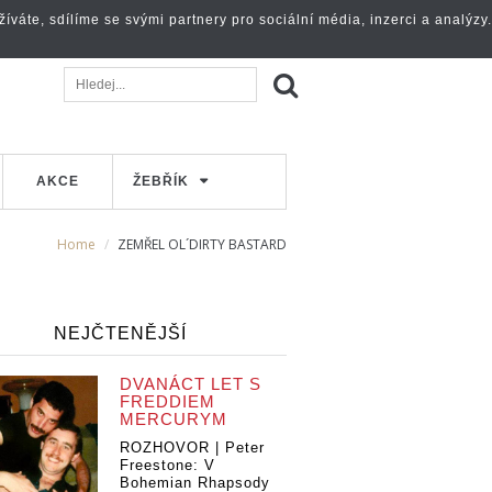
váte, sdílíme se svými partnery pro sociální média, inzerci a analýzy.
AKCE
ŽEBŘÍK
Home
ZEMŘEL OL´DIRTY BASTARD
NEJČTENĚJŠÍ
DVANÁCT LET S
FREDDIEM
MERCURYM
ROZHOVOR | Peter
Freestone: V
Bohemian Rhapsody