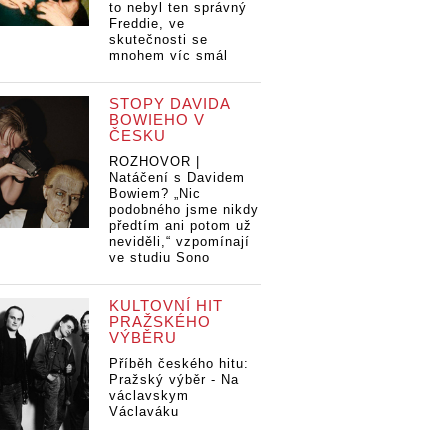
to nebyl ten správný
Freddie, ve
skutečnosti se
mnohem víc smál
STOPY DAVIDA
BOWIEHO V
ČESKU
ROZHOVOR |
Natáčení s Davidem
Bowiem? „Nic
podobného jsme nikdy
předtím ani potom už
neviděli,“ vzpomínají
ve studiu Sono
KULTOVNÍ HIT
PRAŽSKÉHO
VÝBĚRU
Příběh českého hitu:
Pražský výběr - Na
václavskym
Václaváku