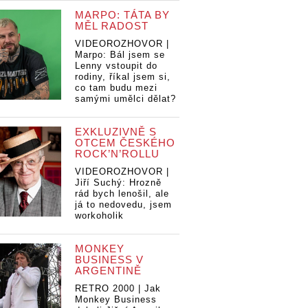
MARPO: TÁTA BY
MĚL RADOST
VIDEOROZHOVOR |
Marpo: Bál jsem se
Lenny vstoupit do
rodiny, říkal jsem si,
co tam budu mezi
samými umělci dělat?
EXKLUZIVNĚ S
OTCEM ČESKÉHO
ROCK’N’ROLLU
VIDEOROZHOVOR |
Jiří Suchý: Hrozně
rád bych lenošil, ale
já to nedovedu, jsem
workoholik
MONKEY
BUSINESS V
ARGENTINĚ
RETRO 2000 | Jak
Monkey Business