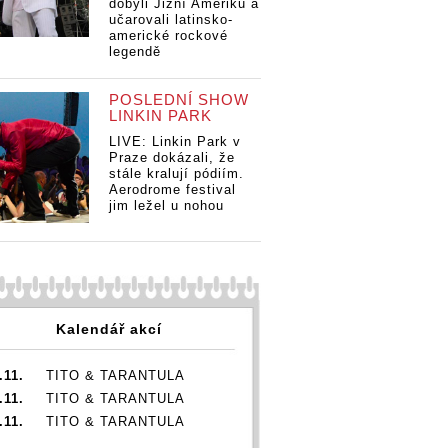
dobyli Jižní Ameriku a
učarovali latinsko-
americké rockové
legendě
POSLEDNÍ SHOW
LINKIN PARK
LIVE: Linkin Park v
Praze dokázali, že
stále kralují pódiím.
Aerodrome festival
jim ležel u nohou
Kalendář akcí
.11.
TITO & TARANTULA
.11.
TITO & TARANTULA
.11.
TITO & TARANTULA