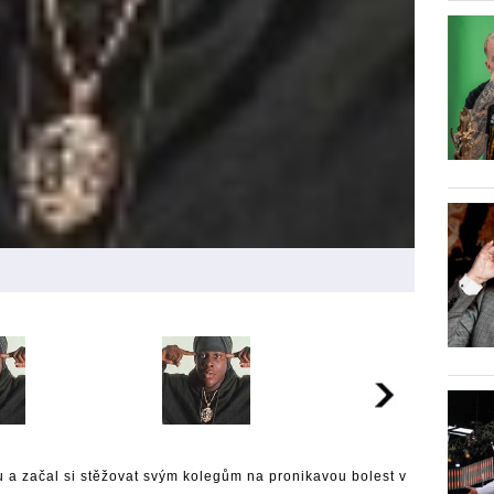
 a začal si stěžovat svým kolegům na pronikavou bolest v