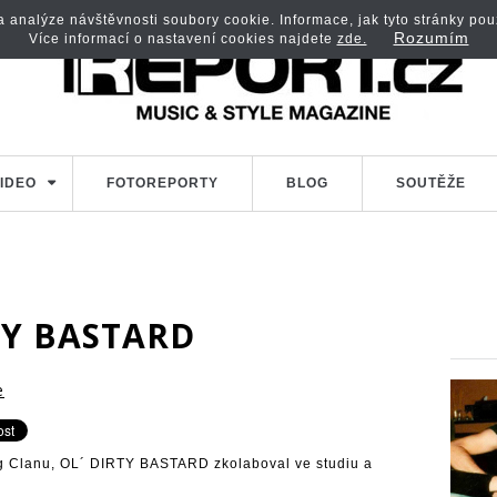
analýze návštěvnosti soubory cookie. Informace, jak tyto stránky použí
Rozumím
Více informací o nastavení cookies najdete
zde.
IDEO
FOTOREPORTY
BLOG
SOUTĚŽE
TY BASTARD
e
g Clanu, OL´ DIRTY BASTARD zkolaboval ve studiu a