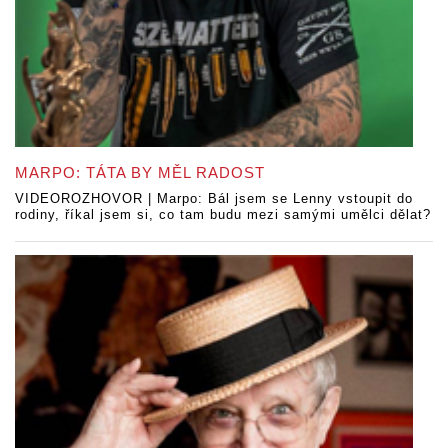
MARPO: TÁTA BY MĚL RADOST
VIDEOROZHOVOR | Marpo: Bál jsem se Lenny vstoupit do
rodiny, říkal jsem si, co tam budu mezi samými umělci dělat?