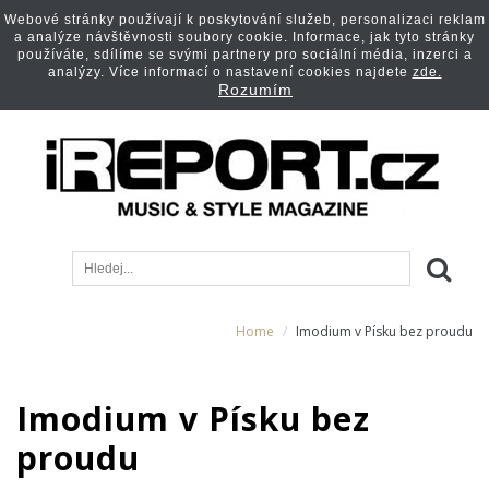
Webové stránky používají k poskytování služeb, personalizaci reklam
a analýze návštěvnosti soubory cookie. Informace, jak tyto stránky
používáte, sdílíme se svými partnery pro sociální média, inzerci a
analýzy. Více informací o nastavení cookies najdete
zde.
Rozumím
Home
Imodium v Písku bez proudu
Imodium v Písku bez
proudu