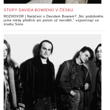
STOPY DAVIDA BOWIEHO V ČESKU
ROZHOVOR | Natáčení s Davidem Bowiem? „Nic podobného
jsme nikdy předtím ani potom už neviděli,“ vzpomínají ve
studiu Sono