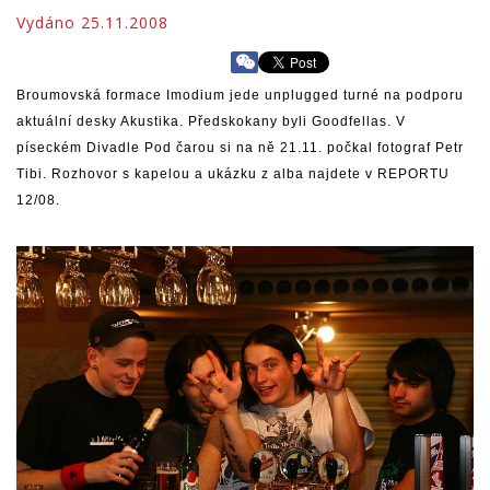
Vydáno 25.11.2008
Broumovská formace Imodium jede unplugged turné na podporu
aktuální desky Akustika. Předskokany byli Goodfellas. V
píseckém Divadle Pod čarou si na ně 21.11. počkal fotograf Petr
Tibi. Rozhovor s kapelou a ukázku z alba najdete v REPORTU
12/08.