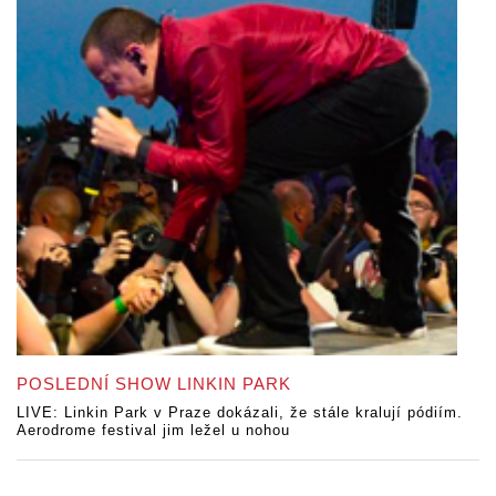
POSLEDNÍ SHOW LINKIN PARK
LIVE: Linkin Park v Praze dokázali, že stále kralují pódiím.
Aerodrome festival jim ležel u nohou