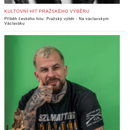
KULTOVNÍ HIT PRAŽSKÉHO VÝBĚRU
Příběh českého hitu: Pražský výběr - Na václavskym
Václaváku