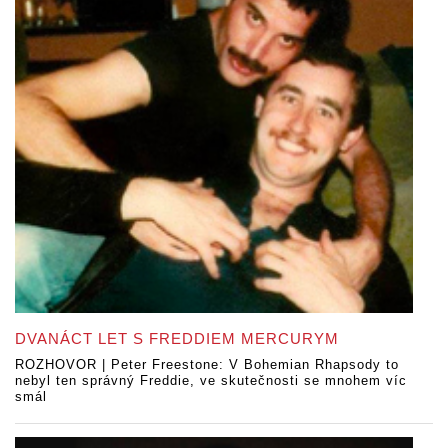
DVANÁCT LET S FREDDIEM MERCURYM
ROZHOVOR | Peter Freestone: V Bohemian Rhapsody to
nebyl ten správný Freddie, ve skutečnosti se mnohem víc
smál