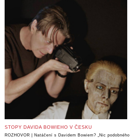
STOPY DAVIDA BOWIEHO V ČESKU
ROZHOVOR | Natáčení s Davidem Bowiem? „Nic podobného