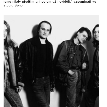
jsme nikdy předtím ani potom už neviděli,“ vzpomínají ve
studiu Sono