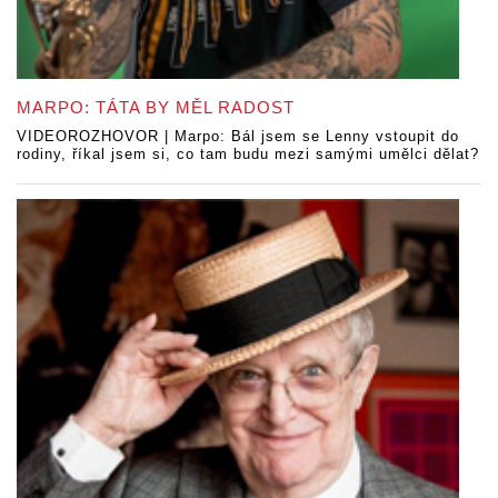
MARPO: TÁTA BY MĚL RADOST
VIDEOROZHOVOR | Marpo: Bál jsem se Lenny vstoupit do
rodiny, říkal jsem si, co tam budu mezi samými umělci dělat?