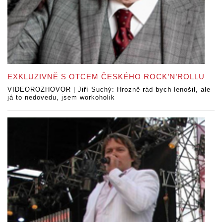
EXKLUZIVNĚ S OTCEM ČESKÉHO ROCK’N’ROLLU
VIDEOROZHOVOR | Jiří Suchý: Hrozně rád bych lenošil, ale
já to nedovedu, jsem workoholik