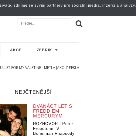
váte, sdílíme se svými partnery pro sociální média, inzerci a analýzy.
AKCE
ŽEBŘÍK
ULLET FOR MY VALETINE - METLA JAKO Z PEKLA
NEJČTENĚJŠÍ
DVANÁCT LET S
FREDDIEM
MERCURYM
ROZHOVOR | Peter
Freestone: V
Bohemian Rhapsody