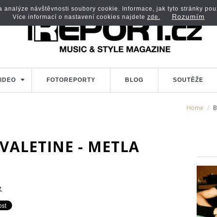
analýze návštěvnosti soubory cookie. Informace, jak tyto stránky použí
Rozumím
Více informací o nastavení cookies najdete
zde.
IDEO
FOTOREPORTY
BLOG
SOUTĚŽE
Home
B
VALETINE - METLA
e