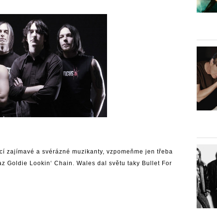
ící zajímavé a svérázné muzikanty, vzpomeňme jen třeba
 Goldie Lookin‘ Chain. Wales dal světu taky Bullet For