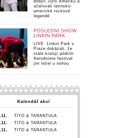
dobyli Jižní Ameriku a
učarovali latinsko-
americké rockové
legendě
POSLEDNÍ SHOW
LINKIN PARK
LIVE: Linkin Park v
Praze dokázali, že
stále kralují pódiím.
Aerodrome festival
jim ležel u nohou
Kalendář akcí
.11.
TITO & TARANTULA
.11.
TITO & TARANTULA
.11.
TITO & TARANTULA