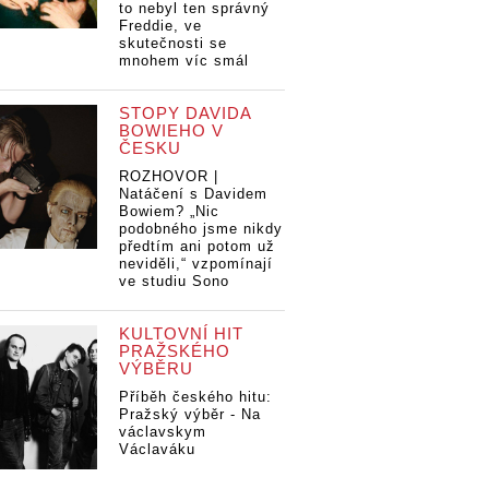
to nebyl ten správný
Freddie, ve
skutečnosti se
mnohem víc smál
STOPY DAVIDA
BOWIEHO V
ČESKU
ROZHOVOR |
Natáčení s Davidem
Bowiem? „Nic
podobného jsme nikdy
předtím ani potom už
neviděli,“ vzpomínají
ve studiu Sono
KULTOVNÍ HIT
PRAŽSKÉHO
VÝBĚRU
Příběh českého hitu:
Pražský výběr - Na
václavskym
Václaváku