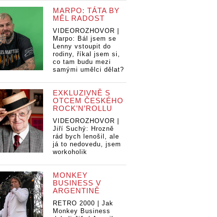
MARPO: TÁTA BY
MĚL RADOST
VIDEOROZHOVOR |
Marpo: Bál jsem se
Lenny vstoupit do
rodiny, říkal jsem si,
co tam budu mezi
samými umělci dělat?
EXKLUZIVNĚ S
OTCEM ČESKÉHO
ROCK’N’ROLLU
VIDEOROZHOVOR |
Jiří Suchý: Hrozně
rád bych lenošil, ale
já to nedovedu, jsem
workoholik
MONKEY
BUSINESS V
ARGENTINĚ
RETRO 2000 | Jak
Monkey Business