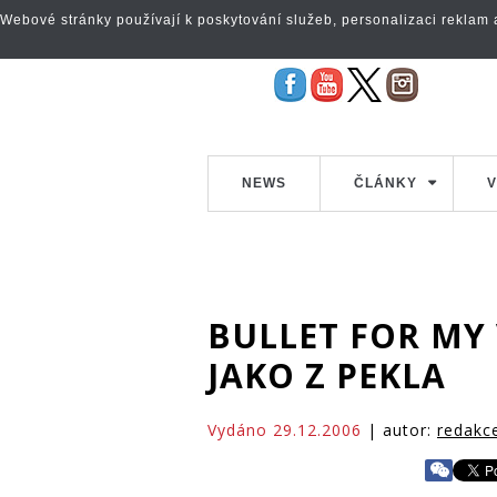
Webové stránky používají k poskytování služeb, personalizaci reklam a 
NEWS
ČLÁNKY
V
BULLET FOR MY 
JAKO Z PEKLA
Vydáno 29.12.2006
| autor:
redakc