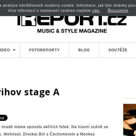
analýze návštěvnosti soubory cookie. Informace, jak tyto stránky použí
Rozumím
Více informací o nastavení cookies najdete
zde.
IDEO
FOTOREPORTY
BLOG
SOUTĚŽE
vihov stage A
 hradě máme spoustu akčních fotek. Na hlavní scéně se
ne, Wohnout, Divokej Bill s Čechomorem a Monkey