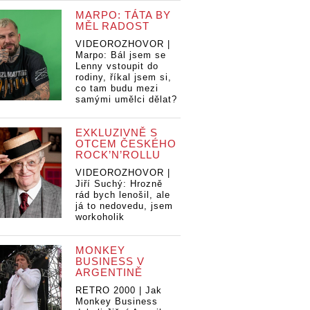
MARPO: TÁTA BY
MĚL RADOST
VIDEOROZHOVOR |
Marpo: Bál jsem se
Lenny vstoupit do
rodiny, říkal jsem si,
co tam budu mezi
samými umělci dělat?
EXKLUZIVNĚ S
OTCEM ČESKÉHO
ROCK’N’ROLLU
VIDEOROZHOVOR |
Jiří Suchý: Hrozně
rád bych lenošil, ale
já to nedovedu, jsem
workoholik
MONKEY
BUSINESS V
ARGENTINĚ
RETRO 2000 | Jak
Monkey Business