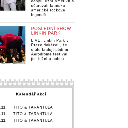
dobyli Jižní Ameriku a
učarovali latinsko-
americké rockové
legendě
POSLEDNÍ SHOW
LINKIN PARK
LIVE: Linkin Park v
Praze dokázali, že
stále kralují pódiím.
Aerodrome festival
jim ležel u nohou
Kalendář akcí
.11.
TITO & TARANTULA
.11.
TITO & TARANTULA
.11.
TITO & TARANTULA