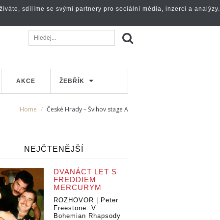
váte, sdílíme se svými partnery pro sociální média, inzerci a analýzy.
AKCE
ŽEBŘÍK
Home
České Hrady – Švihov stage A
NEJČTENĚJŠÍ
DVANÁCT LET S
FREDDIEM
MERCURYM
ROZHOVOR | Peter
Freestone: V
Bohemian Rhapsody