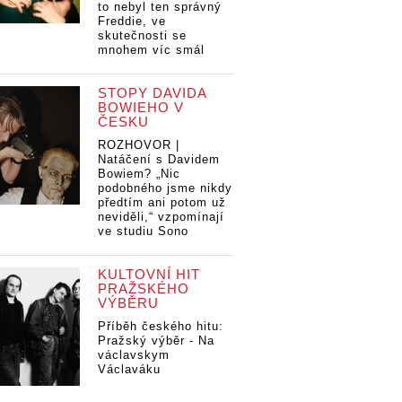
to nebyl ten správný
Freddie, ve
skutečnosti se
mnohem víc smál
STOPY DAVIDA
BOWIEHO V
ČESKU
ROZHOVOR |
Natáčení s Davidem
Bowiem? „Nic
podobného jsme nikdy
předtím ani potom už
neviděli,“ vzpomínají
ve studiu Sono
KULTOVNÍ HIT
PRAŽSKÉHO
VÝBĚRU
Příběh českého hitu:
Pražský výběr - Na
václavskym
Václaváku