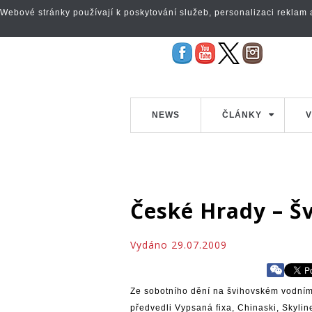
Webové stránky používají k poskytování služeb, personalizaci reklam a 
NEWS
ČLÁNKY
V
České Hrady – Š
Vydáno 29.07.2009
Ze sobotního dění na švihovském vodním
předvedli Vypsaná fixa, Chinaski, Skyli