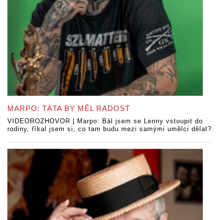
MARPO: TÁTA BY MĚL RADOST
VIDEOROZHOVOR | Marpo: Bál jsem se Lenny vstoupit do
rodiny, říkal jsem si, co tam budu mezi samými umělci dělat?