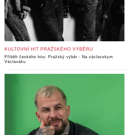
KULTOVNÍ HIT PRAŽSKÉHO VÝBĚRU
Příběh českého hitu: Pražský výběr - Na václavskym
Václaváku