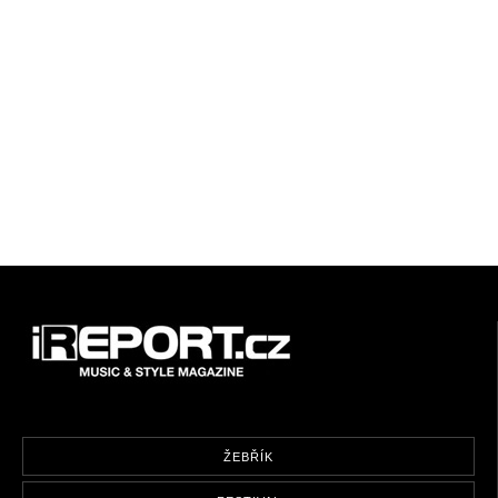
ŽEBŘÍK