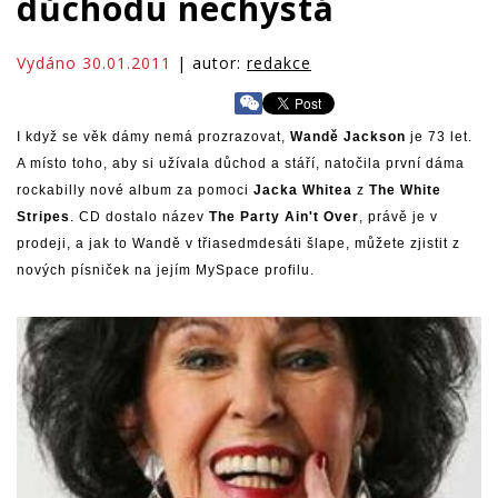
důchodu nechystá
Vydáno 30.01.2011
| autor:
redakce
I když se věk dámy nemá prozrazovat,
Wandě Jackson
je 73 let.
A místo toho, aby si užívala důchod a stáří, natočila první dáma
rockabilly nové album za pomoci
Jacka Whitea
z
The White
Stripes
. CD dostalo název
The Party Ain't Over
, právě je v
prodeji, a jak to Wandě v třiasedmdesáti šlape, můžete zjistit z
nových písniček na jejím
MySpace profilu
.