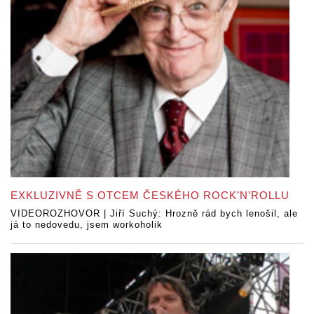
EXKLUZIVNĚ S OTCEM ČESKÉHO ROCK’N’ROLLU
VIDEOROZHOVOR | Jiří Suchý: Hrozně rád bych lenošil, ale
já to nedovedu, jsem workoholik