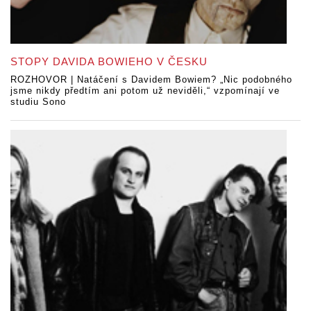
STOPY DAVIDA BOWIEHO V ČESKU
ROZHOVOR | Natáčení s Davidem Bowiem? „Nic podobného
jsme nikdy předtím ani potom už neviděli,“ vzpomínají ve
studiu Sono