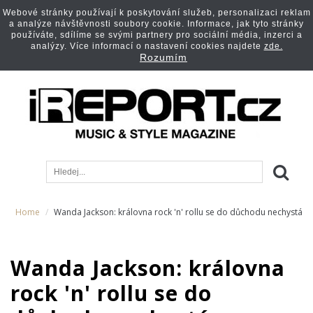
Webové stránky používají k poskytování služeb, personalizaci reklam
a analýze návštěvnosti soubory cookie. Informace, jak tyto stránky
používáte, sdílíme se svými partnery pro sociální média, inzerci a
analýzy. Více informací o nastavení cookies najdete
zde.
Rozumím
Home
Wanda Jackson: královna rock 'n' rollu se do důchodu nechystá
Wanda Jackson: královna
rock 'n' rollu se do