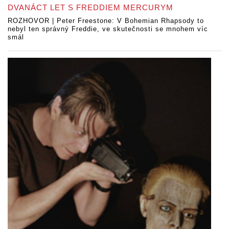
DVANÁCT LET S FREDDIEM MERCURYM
ROZHOVOR | Peter Freestone: V Bohemian Rhapsody to
nebyl ten správný Freddie, ve skutečnosti se mnohem víc
smál