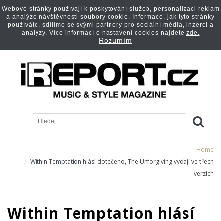
Webové stránky používají k poskytování služeb, personalizaci reklam
a analýze návštěvnosti soubory cookie. Informace, jak tyto stránky
používáte, sdílíme se svými partnery pro sociální média, inzerci a
analýzy. Více informací o nastavení cookies najdete
zde.
Rozumím
Home
Within Temptation hlásí dotočeno, The Unforgiving vydají ve třech
verzích
Within Temptation hlásí