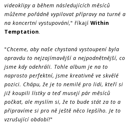
videoklipy a během následujících měsíců
můžeme pořádně vypilovat přípravy na turné a
na koncertní vystupování,
" říkají
Within
Temptation
.
"
Chceme, aby naše chystaná vystoupení byla
opravdu to nejzajímavější a nejpodnětnější, co
jsme kdy odehráli. Tohle album je na to
naprosto perfektní, jsme kreativně ve skvělé
pozici. Chápu, že je to nemilé pro lidi, kteří si
již koupili lístky a teď musejí pár měsíců
počkat, ale myslím si, že to bude stát za to a
připravíme si pro ně ještě něco lepšího. Je to
vzrušující období!
"