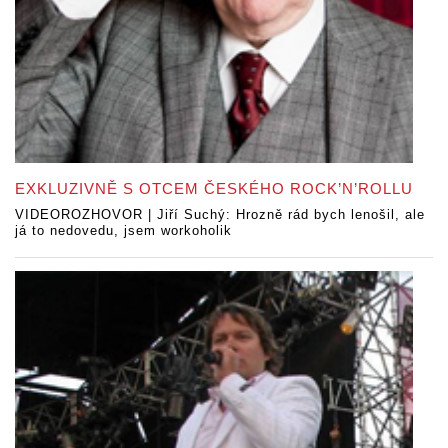
EXKLUZIVNĚ S OTCEM ČESKÉHO ROCK’N’ROLLU
VIDEOROZHOVOR | Jiří Suchý: Hrozně rád bych lenošil, ale
já to nedovedu, jsem workoholik