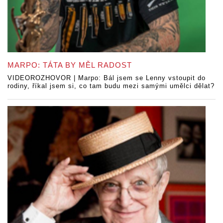
MARPO: TÁTA BY MĚL RADOST
VIDEOROZHOVOR | Marpo: Bál jsem se Lenny vstoupit do
rodiny, říkal jsem si, co tam budu mezi samými umělci dělat?