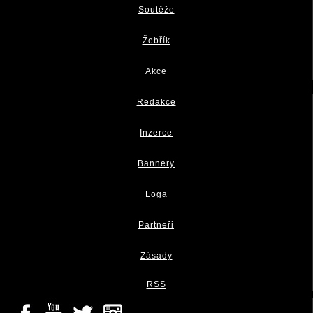
Soutěže
Žebřík
Akce
Redakce
Inzerce
Bannery
Loga
Partneři
Zásady
RSS