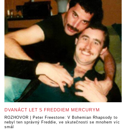
DVANÁCT LET S FREDDIEM MERCURYM
ROZHOVOR | Peter Freestone: V Bohemian Rhapsody to
nebyl ten správný Freddie, ve skutečnosti se mnohem víc
smál