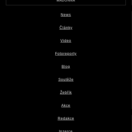
MADONNA
News
Články
Video
Fotoreporty
Blog
Soutěže
Žebřík
Akce
Redakce
Inzerce