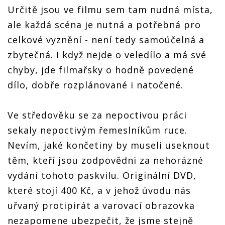
Určitě jsou ve filmu sem tam nudná místa,
ale každá scéna je nutná a potřebná pro
celkové vyznění - není tedy samoúčelná a
zbytečná. I když nejde o veledílo a má své
chyby, jde filmařsky o hodně povedené
dílo, dobře rozplánované i natočené.
Ve středověku se za nepoctivou práci
sekaly nepoctivým řemeslníkům ruce.
Nevím, jaké končetiny by museli useknout
těm, kteří jsou zodpovědni za nehorázné
vydání tohoto paskvilu. Originální DVD,
které stojí 400 Kč, a v jehož úvodu nás
uřvaný protipirát a varovací obrazovka
nezapomene ubezpečit, že jsme stejně