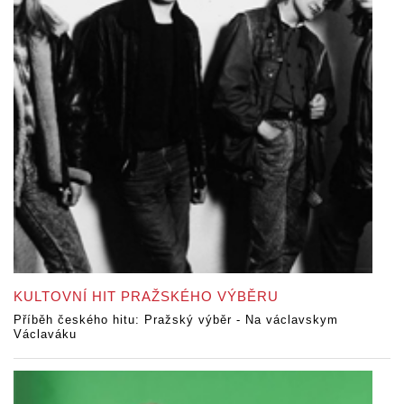
KULTOVNÍ HIT PRAŽSKÉHO VÝBĚRU
Příběh českého hitu: Pražský výběr - Na václavskym
Václaváku