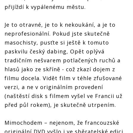
přijíždí k vypálenému městu.
Je to otravné, je to k nekoukání, a je to
neprofesionální. Pokud jste skutečně
masochisty, pusťte si ještě k tomuto
paskvilu český dabing, Opět oplývá
tradičním nešvarem potlačených ruchů a
hlasů jako ze skříně - což zkazí dojem z
filmu docela. Vidět film v téhle zfušované
verzi, a ne v originálním provedení
(naštěstí disk s filmem vyšel ve Francii už
před půl rokem), je skutečně utrpením.
Mimochodem – nejenom, že francouzské
originální DVD vyšlo i ve sběratelské edici,