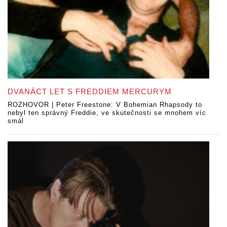
DVANÁCT LET S FREDDIEM MERCURYM
ROZHOVOR | Peter Freestone: V Bohemian Rhapsody to
nebyl ten správný Freddie, ve skutečnosti se mnohem víc
smál