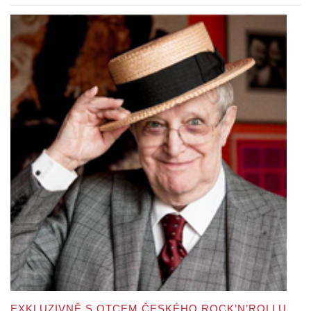
EXKLUZIVNĚ S OTCEM ČESKÉHO ROCK’N’ROLLU