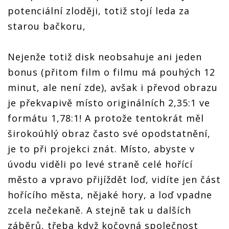
potenciální zloději, totiž stojí leda za
starou bačkoru,
Nejenže totiž disk neobsahuje ani jeden
bonus (přitom film o filmu má pouhých 12
minut, ale není zde), avšak i převod obrazu
je překvapivě místo originálních 2,35:1 ve
formátu 1,78:1! A protože tentokrát měl
širokoúhlý obraz často své opodstatnění,
je to při projekci znát. Místo, abyste v
úvodu viděli po levé straně celé hořící
město a vpravo přijíždět loď, vidíte jen část
hořícího města, nějaké hory, a loď vpadne
zcela nečekaně. A stejně tak u dalších
záběrů, třeba když kočovná společnost