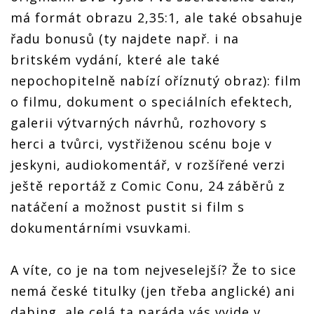
má formát obrazu 2,35:1, ale také obsahuje
řadu bonusů (ty najdete např. i na
britském vydání, které ale také
nepochopitelně nabízí oříznutý obraz): film
o filmu, dokument o speciálních efektech,
galerii výtvarných návrhů, rozhovory s
herci a tvůrci, vystřiženou scénu boje v
jeskyni, audiokomentář, v rozšířené verzi
ještě reportáž z Comic Conu, 24 záběrů z
natáčení a možnost pustit si film s
dokumentárními vsuvkami.
A víte, co je na tom nejveselejší? Že to sice
nemá české titulky (jen třeba anglické) ani
dabing, ale celá ta paráda vás vyjde v