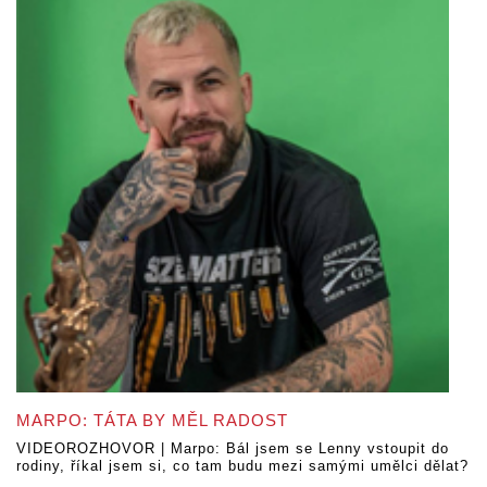
MARPO: TÁTA BY MĚL RADOST
VIDEOROZHOVOR | Marpo: Bál jsem se Lenny vstoupit do
rodiny, říkal jsem si, co tam budu mezi samými umělci dělat?