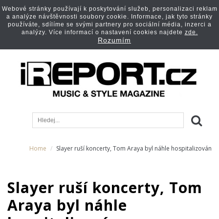
Webové stránky používají k poskytování služeb, personalizaci reklam
a analýze návštěvnosti soubory cookie. Informace, jak tyto stránky
používáte, sdílíme se svými partnery pro sociální média, inzerci a
analýzy. Více informací o nastavení cookies najdete
zde.
Rozumím
Home
Slayer ruší koncerty, Tom Araya byl náhle hospitalizován
Slayer ruší koncerty, Tom
Araya byl náhle