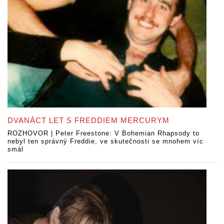
DVANÁCT LET S FREDDIEM MERCURYM
ROZHOVOR | Peter Freestone: V Bohemian Rhapsody to
nebyl ten správný Freddie, ve skutečnosti se mnohem víc
smál