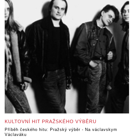
KULTOVNÍ HIT PRAŽSKÉHO VÝBĚRU
Příběh českého hitu: Pražský výběr - Na václavskym
Václaváku