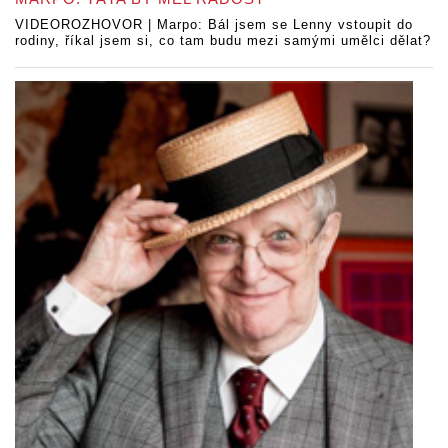
VIDEOROZHOVOR | Marpo: Bál jsem se Lenny vstoupit do
rodiny, říkal jsem si, co tam budu mezi samými umělci dělat?