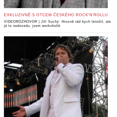
EXKLUZIVNĚ S OTCEM ČESKÉHO ROCK’N’ROLLU
VIDEOROZHOVOR | Jiří Suchý: Hrozně rád bych lenošil, ale
já to nedovedu, jsem workoholik