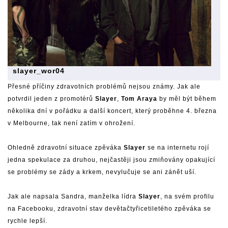
slayer_wor04
Přesné příčiny zdravotních problémů nejsou známy. Jak ale
potvrdil jeden z promotérů
Slayer
,
Tom Araya
by měl být během
několika dní v pořádku a další koncert, který proběhne 4. března
v Melbourne, tak není zatím v ohrožení.
Ohledně zdravotní situace zpěváka
Slayer
se na internetu rojí
jedna spekulace za druhou, nejčastěji jsou zmiňovány opakující
se problémy se zády a krkem, nevylučuje se ani zánět uší.
Jak ale napsala Sandra, manželka lídra
Slayer
, na svém profilu
na Facebooku, zdravotní stav devětačtyřicetiletého zpěváka se
rychle lepší.