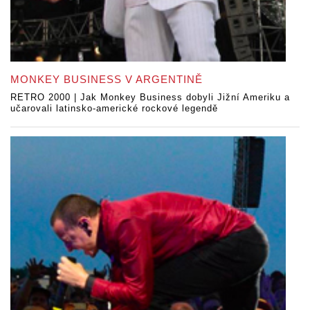
MONKEY BUSINESS V ARGENTINĚ
RETRO 2000 | Jak Monkey Business dobyli Jižní Ameriku a
učarovali latinsko-americké rockové legendě