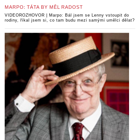
MARPO: TÁTA BY MĚL RADOST
VIDEOROZHOVOR | Marpo: Bál jsem se Lenny vstoupit do
rodiny, říkal jsem si, co tam budu mezi samými umělci dělat?