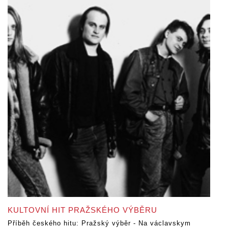
KULTOVNÍ HIT PRAŽSKÉHO VÝBĚRU
Příběh českého hitu: Pražský výběr - Na václavskym