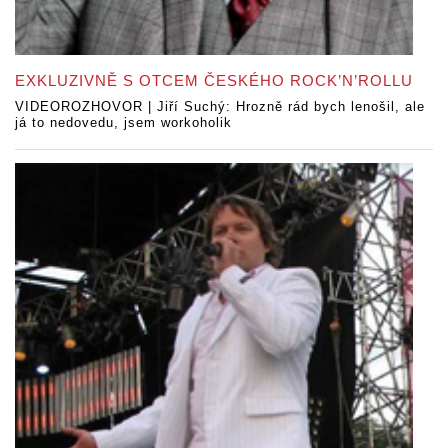
EXKLUZIVNĚ S OTCEM ČESKÉHO ROCK’N’ROLLU
VIDEOROZHOVOR | Jiří Suchý: Hrozně rád bych lenošil, ale
já to nedovedu, jsem workoholik