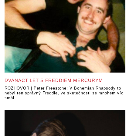
DVANÁCT LET S FREDDIEM MERCURYM
ROZHOVOR | Peter Freestone: V Bohemian Rhapsody to
nebyl ten správný Freddie, ve skutečnosti se mnohem víc
smál