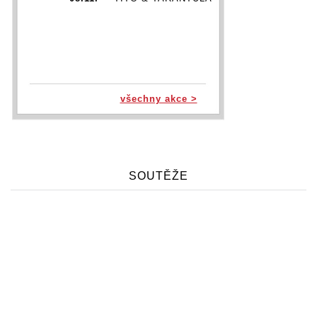
všechny akce >
SOUTĚŽE