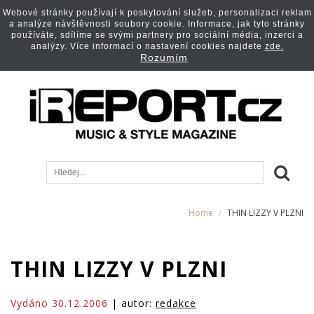
Webové stránky používají k poskytování služeb, personalizaci reklam
a analýze návštěvnosti soubory cookie. Informace, jak tyto stránky
používáte, sdílíme se svými partnery pro sociální média, inzerci a
analýzy. Více informací o nastavení cookies najdete
zde.
Rozumím
Home
THIN LIZZY V PLZNI
THIN LIZZY V PLZNI
Vydáno 30.12.2006
| autor:
redakce